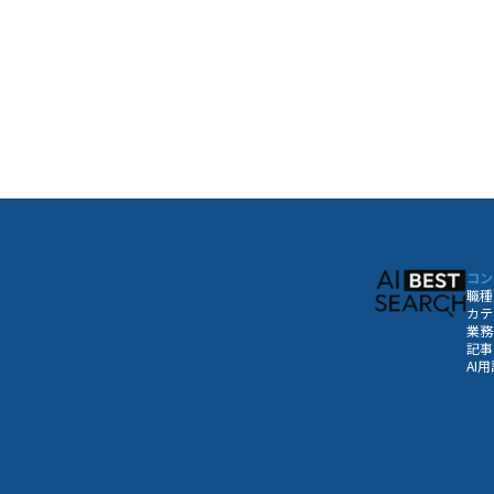
コン
職種
カテ
業務
記事
AI