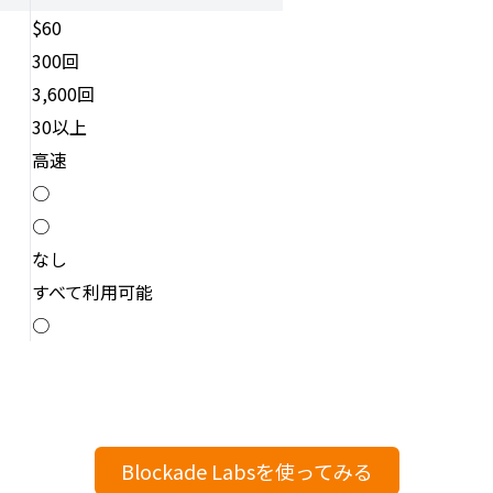
$60
300回
3,600回
30以上
高速
○
○
なし
すべて利用可能
○
Blockade Labsを使ってみる