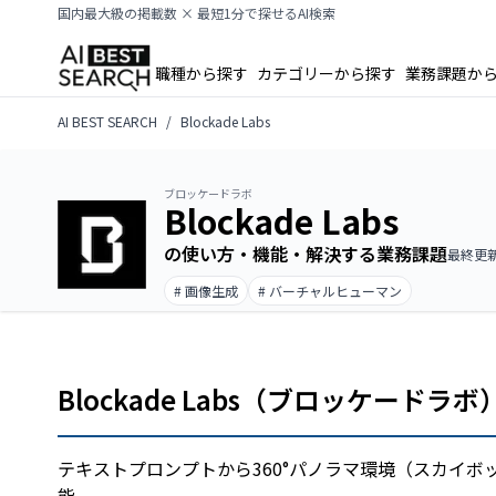
国内最大級の掲載数 × 最短1分で探せるAI検索
職種から探す
カテゴリーから探す
業務課題か
AI BEST SEARCH
Blockade Labs
ブロッケードラボ
Blockade Labs
の使い方・機能・解決する業務課題
最終更新日
# 画像生成
# バーチャルヒューマン
Blockade Labs（ブロッケードラ
テキストプロンプトから360°パノラマ環境（スカイボ
能。