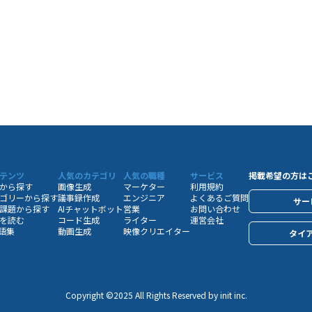
テンツ
人気のカテゴリ
人気の職種
サービス
掲載希望の方は
から探す
画像生成
マーケター
利用規約
ゴリーから探す
議事録作成
エンジニア
よくあるご質問
サー
課題から探す
AIチャットボット
営業
お問い合わせ
を読む
コード生成
ライター
運営会社
用語集
動画生成
映像クリエイター
タイ
Copyright ©️2025 All Rights Reserved by init inc.