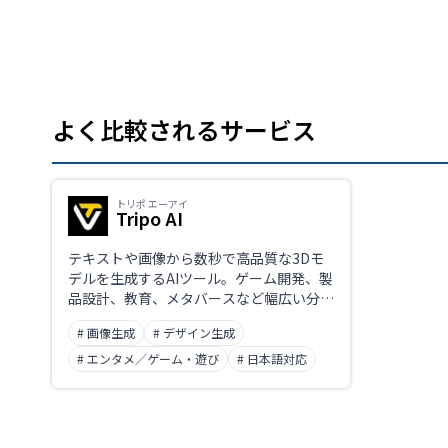
よく比較されるサービス
トリポ エーアイ
Tripo AI
テキストや画像から数秒で高品質な3Dモ
デルを生成するAIツール。ゲーム開発、製
品設計、教育、メタバースなど幅広い分野
で活用可能。最新バージョン2.5では、精
# 画像生成
# デザイン生成
密なジオメトリ生成やPBRエフェクトの
強化により、リアルなビジュアル表現が実
# エンタメ／ゲーム・遊び
# 日本語対応
現されている。