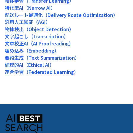
転移学習（Transfer Learning）
特化型AI（Narrow AI）
配送ルート最適化（Delivery Route Optimization）
汎用人工知能（AGI）
物体検出（Object Detection）
文字起こし（Transcription）
文章校正AI（AI Proofreading）
埋め込み（Embedding）
要約生成（Text Summarization）
倫理的AI（Ethical AI）
連合学習（Federated Learning）