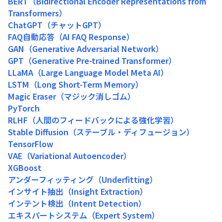
BERT（Bidirectional Encoder Representations from
Transformers）
ChatGPT（チャットGPT）
FAQ自動応答（AI FAQ Response）
GAN（Generative Adversarial Network）
GPT（Generative Pre-trained Transformer）
LLaMA（Large Language Model Meta AI）
LSTM（Long Short-Term Memory）
Magic Eraser（マジック消しゴム）
PyTorch
RLHF（人間のフィードバックによる強化学習）
Stable Diffusion（ステーブル・ディフュージョン）
TensorFlow
VAE（Variational Autoencoder）
XGBoost
アンダーフィッティング（Underfitting）
インサイト抽出（Insight Extraction）
インテント検出（Intent Detection）
エキスパートシステム（Expert System）