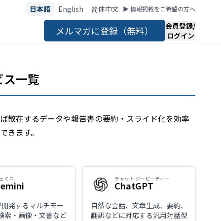
日本語
English
简体中文
▶︎ 情報掲載をご希望の方へ
会員登録/
メルマガに登録（無料）
ログイン
ビス一覧
えば散在するデータや報告書の要約・スライド化を効率
できます。
ェミニ
チャット ジーピーティー
emini
ChatGPT
eが開発するマルチモー
自然な会話、文章生成、要約、
。検索・画像・文書など
翻訳などに対応する汎用対話型