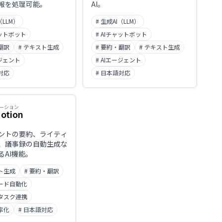
報を処理可能。
AI。
（LLM）
# 生成AI（LLM）
ャットボット
# AIチャットボット
翻訳
# テキスト生成
# 要約・翻訳
# テキスト生成
ージェント
# AIエージェント
対応
# 日本語対応
ーション
otion
ントの要約、ライティ
、議事録の自動生成な
るAI機能。
スト生成
# 要約・翻訳
コード自動化
・タスク連携
率化
# 日本語対応