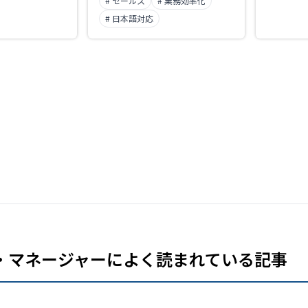
の商談項目更新、フォローメー
# セールス
# 業務効率化
ル作成までを自動化。ISO/IEC
# 日本語対応
27001認証取得、データは国内
リージョンで保管し、許可なく
機械学習には使用しません。累
計7,000社以上の導入実績。
・マネージャーによく読まれている記事