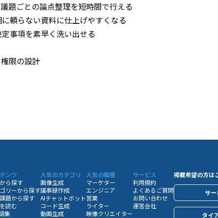
、議題ごとの論点整理を短時間で行える
明に頼らない資料に仕上げやすくなる
決定事項を素早く洗い出せる
ス権限の設計
テンツ
人気のカテゴリ
人気の職種
サービス
掲載希望の方は
から探す
画像生成
マーケター
利用規約
ゴリーから探す
議事録作成
エンジニア
よくあるご質問
サー
課題から探す
AIチャットボット
営業
お問い合わせ
を読む
コード生成
ライター
運営会社
用語集
動画生成
映像クリエイター
タイ