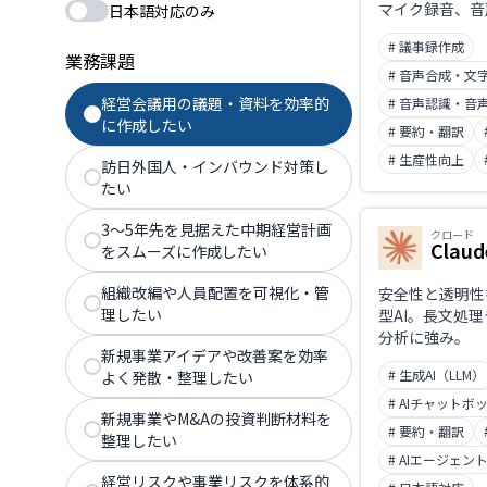
マイク録音、音
日本語対応のみ
ル、メディアU
# 議事録作成
Zoom/Google
業務課題
Meet/Micros
# 音声合成・文
議ボット招待に
経営会議用の議題・資料を効率的
# 音声認識・音
ベルとタイムス
に作成したい
# 要約・翻訳
字起こしからテ
AI要約までを
# 生産性向上
訪日外国人・インバウンド対策し
ます。自信度の
たい
表示する「確認
AIチャットで
3〜5年先を見据えた中期経営計画
クロード
Claud
より、固有名詞
をスムーズに作成したい
で直せるのが特
起こし・議事録
組織改編や人員配置を可視化・管
安全性と透明性
管し、AIの学
理したい
型AI。長文処
ん（ゼロ保持）
分析に強み。
新規事業アイデアや改善案を効率
ではクレジット
# 生成AI（LLM）
よく発散・整理したい
料枠で全機能を
# AIチャットボ
新規事業やM&Aの投資判断材料を
# 要約・翻訳
整理したい
# AIエージェン
経営リスクや事業リスクを体系的