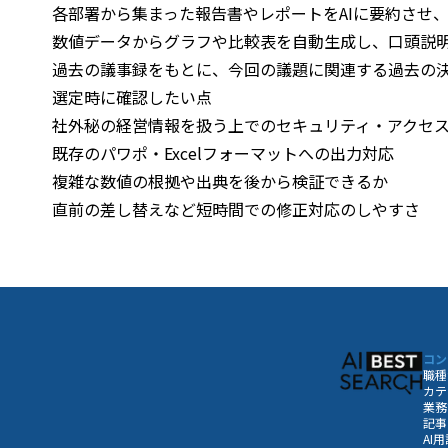
各部署から集まった報告書やレポートをAIに要約させ
数値データからグラフや比較表を自動生成し、口頭説
過去の議事録をもとに、今回の議題に関連する過去の
選定時に確認したい点
社外秘の経営情報を扱う上でのセキュリティ・アクセ
既存のパワポ・Excelフォーマットへの出力対応
複雑な数値の根拠や出典を後から検証できるか
直前の差し替えなど短時間での修正対応のしやすさ
コン
職種
カテ
業務
記事
AI