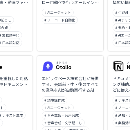
声・動画ファイ
ロー自動化を行うオールインワ
幅広い情
RL、
ンプラットフォーム。マインド
# AIエージェント
# 生成AI
マップやカンバン表示にも対
oft Teamsへの会
応。
字起こし
# ノーコード自動化
# AIチ
対応し、話者ラ
声合成
# 要約・
タンプ付きの文
# 業務効率化
# AIエ
ンプレート付き
1画面で完結でき
# 日本語対応
# 日本語
低い語句を一覧
が必要な語」や
の自然言語修正に
オトリオ
ノ
e
Otolio
N
の崩れをその場
徴。音声・文字
は日本国内に保
を重視した対話
エピックベース株式会社が提供
ドキュメ
習には使用しませ
理やドキュメント
する、会議前・中・後のすべて
ング補助
。毎月3時間ま
の業務をAIが自動実行するAIエ
どに使え
カード不要の無
ージェント。2025年12月にAI
# 議事録作成
# テキ
試せます。
議事録サービス「スマート書
記」から名称変更しました。議
ット
# AIエージェント
# ノー
事録エージェントとセールスエ
# テキスト生成
# 音声認識・音声合成
# 通知
ージェントの2種を用意し、議
ト
# 音声合成・文字起こし
# 業務効
事録の自動生成からSalesforce