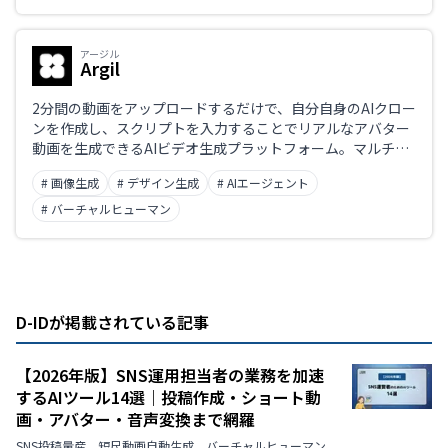
アージル
Argil
2分間の動画をアップロードするだけで、自分自身のAIクロー
ンを作成し、スクリプトを入力することでリアルなアバター
動画を生成できるAIビデオ生成プラットフォーム。マルチリ
ンガル対応、AIによる自動編集、A/Bテスト機能を備え、ソ
# 画像生成
# デザイン生成
# AIエージェント
ーシャルメディアやマーケティング用途に最適。
# バーチャルヒューマン
D-IDが掲載されている記事
【2026年版】SNS運用担当者の業務を加速
するAIツール14選｜投稿作成・ショート動
画・アバター・音声変換まで網羅
SNS投稿量産、短尺動画自動生成、バーチャルヒューマン