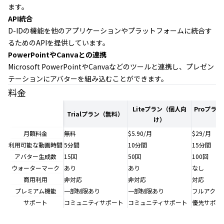
ます。
API統合
D-IDの機能を他のアプリケーションやプラットフォームに統合す
るためのAPIを提供しています。
PowerPointやCanvaとの連携
Microsoft PowerPointやCanvaなどのツールと連携し、プレゼン
テーションにアバターを組み込むことができます。
料金
Liteプラン（個人向
Proプラ
Trialプラン（無料）
け）
け
月額料金
無料
$5.90/月
$29/月
利用可能な動画時間
5分間
10分間
15分間
アバター生成数
15回
50回
100回
ウォーターマーク
あり
あり
なし
商用利用
非対応
非対応
対応
プレミアム機能
一部制限あり
一部制限あり
フルアクセ
サポート
コミュニティサポート
コミュニティサポート
優先サポー