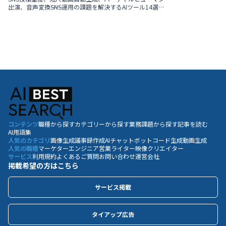
出演、音声変換――SNS運用の課題を解決するAIツール14選を
詳しく解説。ワークフローへの組み込み手順と活用ポイン
トを押さえ、エンゲージメント向上と運用効率化を同時に
実現します。
コンテンツ
職種から探す
カテゴリーから探す
業務課題から探す
記事を読む
AI用語集
人気のカテゴリ
画像生成
議事録作成
AIチャットボット
コード生成
動画生成
人気の職種
マーケター
エンジニア
営業
ライター
映像クリエイター
サービス
利用規約
よくあるご質問
お問い合わせ
運営会社
掲載希望の方はこちら
サービス掲載
タイアップ広告