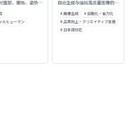
对面部、服饰、姿势等
自动生成与编辑高质量图像的功
定制。
能。通过 Nano Banana /
成
# 画像生成
# 自動化・省力化
Nano Banana Pro 模式，可在
数秒内创作多种风格的图像，并
チャルヒューマン
# 品質向上・クリエイティブ支援
支持对编辑内容进行精细调整。
# 日本語対応
只需文字指令，即可覆盖从真实
照片风到创意表达的广泛需求，
助力视觉内容制作提效。