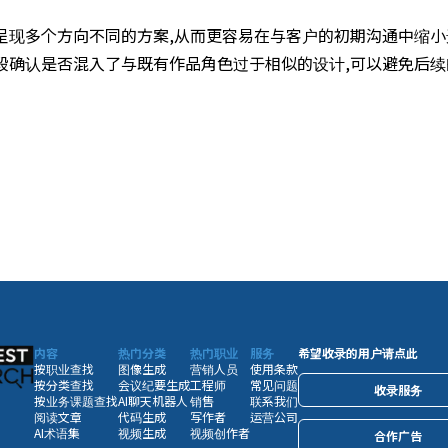
呈现多个方向不同的方案,从而更容易在与客户的初期沟通中缩小
段确认是否混入了与既有作品角色过于相似的设计,可以避免后续
内容
热门分类
热门职业
服务
希望收录的用户请点此
按职业查找
图像生成
营销人员
使用条款
按分类查找
会议纪要生成
工程师
常见问题
收录服务
按业务课题查找
AI聊天机器人
销售
联系我们
阅读文章
代码生成
写作者
运营公司
AI术语集
视频生成
视频创作者
合作广告