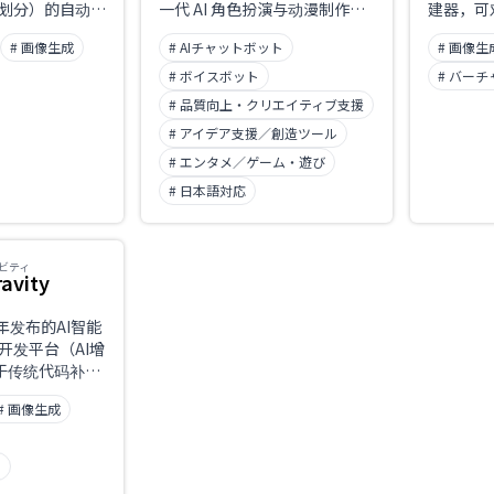
划分）的自动辅
一代 AI 角色扮演与动漫制作平
建器，可
作者的制作效
台。可创建合你心意的角色，在
细节进行
# 画像生成
# AIチャットボット
# 画像生
推进对话与故事的同时实时生成
动漫风格插画。
# ボイスボット
# バー
# 品質向上・クリエイティブ支援
# アイデア支援／創造ツール
# エンタメ／ゲーム・遊び
# 日本語対応
ビティ
ravity
25年发布的AI智能
开发平台（AI增
同于传统代码补全
主完成规划、执行
# 画像生成
开发环境和浏览
智能体优先」的
费公开预览版提
ト
i 3等多种AI模