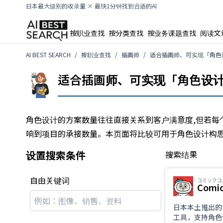
日本最大级别的收录量 × 最快1分钟找到合适的AI
按职业查找
按分类查找
按业务课题查找
阅读文
AI BEST SEARCH
按职业查找
插画师
适合插画师、可实现「角色设
适合插画师、可实现「角色设计自
角色设计的方案数量往往直接关系到客户满意度,但若每
响到项目的承接数量。本页面将比较可用于角色设计构思
设置搜索条件
搜索结果
自由关键词
コミックコ
Comic
日本本土推出的
工具，支持角色