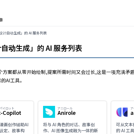
章
计自动生成」的 AI 服务列表
动生成」的 AI 服务列表
个方案都从零开始绘制,提案所需时间又会过长,这是一项充满矛
的AI工具。
パイロット
アニロール
ア
-Copilot
Anirole
a
漫画创作辅助AI
将与 AI 角色的对话、故事创
可从文本
设定、故事构
作、AI 图像生成融为一体的新
的 AI 