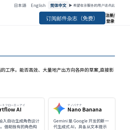
日本語
English
简体中文
▶︎ 希望收录服务的用户请点此
注册/
订阅邮件杂志（免费）
登录
盾的工序。能否高效、大量地产出方向各异的草案,直接影
ートフローエーアイ
ナノバナナ
rtflow AI
Nano Banana
输入自动生成角色设计
Gemini 是 Google 开发的新一
工具。借助独有的角色构
代生成式 AI，具备从文本提示