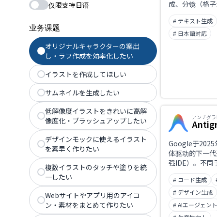
成、分镜（格子
仅限支持日语
助，提升漫画创
# テキスト生成
率。
业务课题
# 日本語対応
オリジナルキャラクターの案出
し・ラフ作成を効率化したい
イラストを作成してほしい
サムネイルを生成したい
低解像度イラストをきれいに高解
アンチグラ
像度化・ブラッシュアップしたい
Antig
デザインモックに使えるイラスト
Google于20
を素早く作りたい
体驱动的下一代
强IDE）。不
複数イラストのタッチや塗りを統
工具，AI可自
一したい
# コード生成
和验证，并支持
器操作，实现「
# デザイン生成
Webサイトやアプリ用のアイコ
软件开发。以免
ン・素材をまとめて作りたい
# AIエージェン
供，可与Gemin