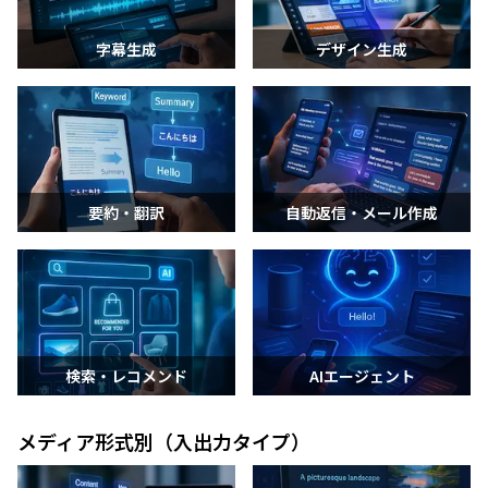
字幕生成
デザイン生成
要約・翻訳
自動返信・メール作成
検索・レコメンド
AIエージェント
メディア形式別（入出力タイプ）