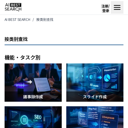
注册/
登录
AI BEST SEARCH
按类别查找
按类别查找
機能・タスク別
議事録作成
スライド作成