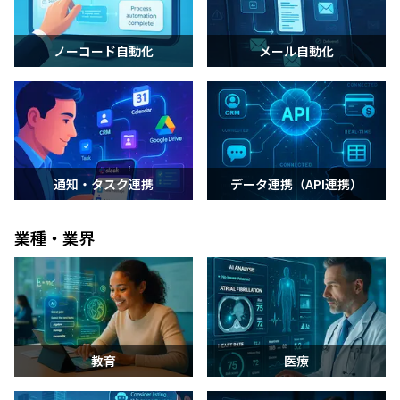
ノーコード自動化
メール自動化
通知・タスク連携
データ連携（API連携）
業種・業界
教育
医療