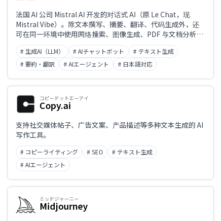
法国 AI 公司 Mistral AI 开发的对话式 AI（原 Le Chat，现
Mistral Vibe）。除文本撰写、摘要、翻译、代码生成外，还
可在同一环境中使用网络搜索、图像生成、PDF 与文档分析、
Deep Research（深度调研）、语音输入、记忆、项目管理乃
# 生成AI（LLM）
# AIチャットボット
# テキスト生成
至编程智能体。支持中文的输入与输出。
# 要約・翻訳
# AIエージェント
# 日本語対応
コピードットエーアイ
Copy.ai
支持社交媒体帖子、广告文案、产品描述等多种文本生成的 AI
写作工具。
# コピーライティング
# SEO
# テキスト生成
# AIエージェント
ミッドジャーニー
Midjourney