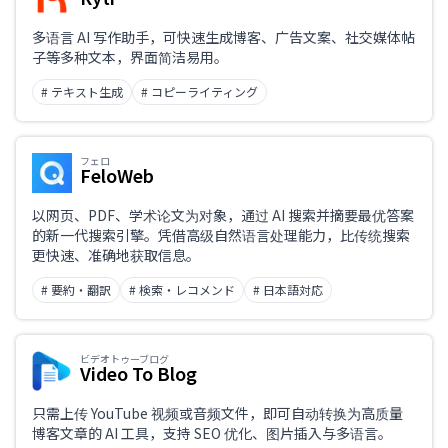
多语言 AI 写作助手，可快速生成博客、广告文案、社交媒体帖
子等多种文本，界面简洁易用。
# テキスト生成
# コピーライティング
フェロ
FeloWeb
以网页、PDF、学术论文为对象，通过 AI 搜索并摘要最优答案
的新一代搜索引擎。凭借高级自然语言处理能力，比传统搜索
更快速、准确地获取信息。
# 要約・翻訳
# 検索・レコメンド
# 日本語対応
ビデオトゥーブログ
Video To Blog
只需上传 YouTube 视频或音频文件，即可自动转换为高质量
博客文章的 AI 工具，支持 SEO 优化、图片插入与多语言。