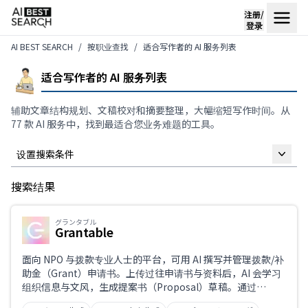
注册/
登录
AI BEST SEARCH
按职业查找
适合写作者的 AI 服务列表
适合写作者的 AI 服务列表
辅助文章结构规划、文稿校对和摘要整理，大幅缩短写作时间。从
77 款 AI 服务中，找到最适合您业务难题的工具。
设置搜索条件
搜索结果
自由关键词
グランタブル
Grantable
仅限支持日语
面向 NPO 与拨款专业人士的平台，可用 AI 撰写并管理拨款/补
助金（Grant）申请书。上传过往申请书与资料后，AI 会学习
组织信息与文风，生成提案书（Proposal）草稿。通过
业务课题
GrantGraph 进行资助方（Funder）匹配、RFP 分析、团队