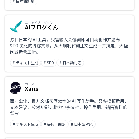
# 日本語対応
エーアイブログクン
AIブログくん
源自日本的 AI 工具，只需输入关键词即可自动创作并发布
SEO 优化的博客文章。从大纲制作到正文生成一并搞定，大幅
削减运营工时。
# テキスト生成
# SEO
# 日本語対応
カリス
Xaris
面向企业、提升文档撰写效率的 AI 写作助手。具备模板运用、
文本建议、校对功能，助力业务文档、操作手册、销售资料的
撰写。
# テキスト生成
# 要約・翻訳
# 日本語対応