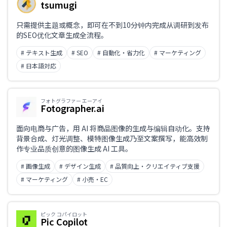
tsumugi
只需提供主题或概念，即可在不到10分钟内完成从调研到发布
的SEO优化文章生成全流程。
# テキスト生成
# SEO
# 自動化・省力化
# マーケティング
# 日本語対応
フォトグラファー エーアイ
Fotographer.ai
面向电商与广告，用 AI 将商品图像的生成与编辑自动化。支持
背景合成、灯光调整、模特图像生成乃至文案撰写，能高效制
作专业品质创意的图像生成 AI 工具。
# 画像生成
# デザイン生成
# 品質向上・クリエイティブ支援
# マーケティング
# 小売・EC
ピック コパイロット
Pic Copilot