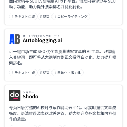
面向营销与 SEO 的高精度 AI 写作平台。借助内容评分与 SEO
助手功能，助力提升搜索排名并优化转化。
# テキスト生成
# SEO
# コピーライティング
オートブログギングエーアイ
Autoblogging.ai
可一键自动生成 SEO 优化高质量博客文章的 AI 工具。只需输
入关键词，即可将从大纲制作到正文撰写自动化，助力提升搜
索排名。
# テキスト生成
# SEO
# 自動化・省力化
ショドー
Shodo
专为日语打造的AI校对与写作辅助云平台。可实时提供文章流
畅度、语法错误及表达改善建议，助力提升商务文档和内容创
作的质量。