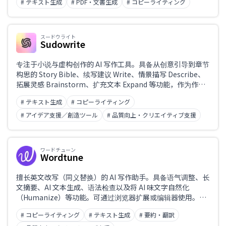
# テキスト生成
# PDF・文書生成
# コピーライティング
协同编辑，为申请工作提供一站式支持。
职业
スードウライト
Sudowrite
专注于小说与虚构创作的 AI 写作工具。具备从创意引导到章节
构思的 Story Bible、续写建议 Write、情景描写 Describe、
拓展灵感 Brainstorm、扩充文本 Expand 等功能，作为作家
的协作伙伴助力写作。界面与优化以英语为主，用日语创作几
# テキスト生成
# コピーライティング
乎不可行。
# アイデア支援／創造ツール
# 品質向上・クリエイティブ支援
ワードチューン
Wordtune
擅长英文改写（同义替换）的 AI 写作助手。具备语气调整、长
文摘要、AI 文本生成、语法检查以及将 AI 味文字自然化
（Humanize）等功能。可通过浏览器扩展或编辑器使用。主
要支持英语，实际上不支持中文或日文文章的校对与改写。
# コピーライティング
# テキスト生成
# 要約・翻訳