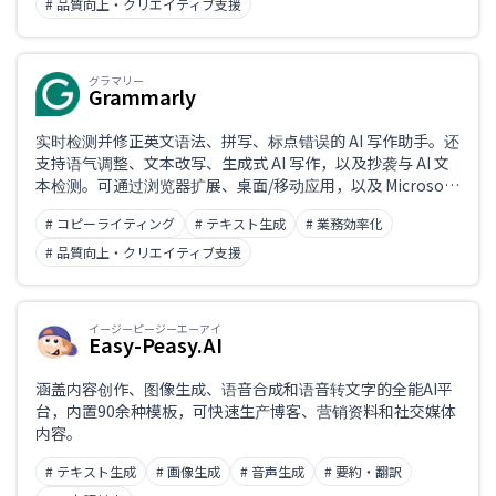
# 品質向上・クリエイティブ支援
グラマリー
Grammarly
实时检测并修正英文语法、拼写、标点错误的 AI 写作助手。还
支持语气调整、文本改写、生成式 AI 写作，以及抄袭与 AI 文
本检测。可通过浏览器扩展、桌面/移动应用，以及 Microsoft
Office 与 Google 文档联动广泛使用。校对对象以英语为主，
# コピーライティング
# テキスト生成
# 業務効率化
对日语文本校对几乎不支持。
# 品質向上・クリエイティブ支援
イージーピージーエーアイ
Easy-Peasy.AI
涵盖内容创作、图像生成、语音合成和语音转文字的全能AI平
台，内置90余种模板，可快速生产博客、营销资料和社交媒体
内容。
# テキスト生成
# 画像生成
# 音声生成
# 要約・翻訳