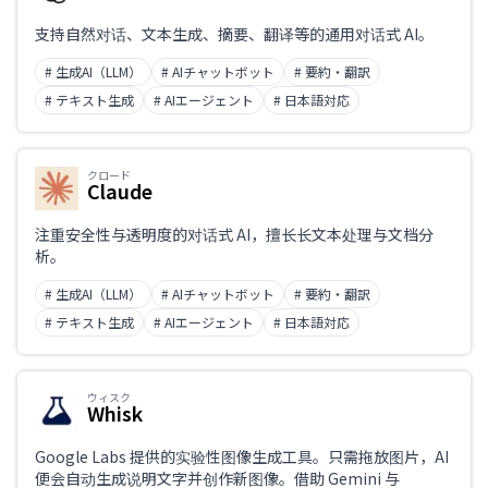
支持自然对话、文本生成、摘要、翻译等的通用对话式 AI。
# 生成AI（LLM）
# AIチャットボット
# 要約・翻訳
# テキスト生成
# AIエージェント
# 日本語対応
クロード
Claude
注重安全性与透明度的对话式 AI，擅长长文本处理与文档分
析。
# 生成AI（LLM）
# AIチャットボット
# 要約・翻訳
# テキスト生成
# AIエージェント
# 日本語対応
ウィスク
Whisk
Google Labs 提供的实验性图像生成工具。只需拖放图片，AI
便会自动生成说明文字并创作新图像。借助 Gemini 与