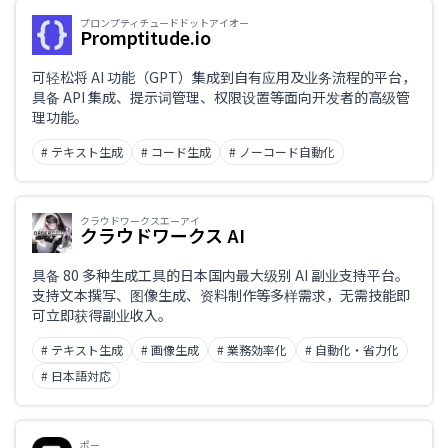
プロンプティチュードドットアイオー
Promptitude.io
可轻松将 AI 功能（GPT）集成到自有应用及业务流程的平台，
具备 API 集成、提示词管理、权限设置等面向开发者的高级管
理功能。
# テキスト生成
# コード生成
# ノーコード自動化
クラウドワークスエーアイ
クラウドワークス AI
具备 80 多种生成工具的日本国内最大级别 AI 副业支持平台。
支持文本撰写、图像生成、资料制作等多样需求，无需技能即
可立即获得副业收入。
# テキスト生成
# 画像生成
# 業務効率化
# 自動化・省力化
# 日本語対応
ポー