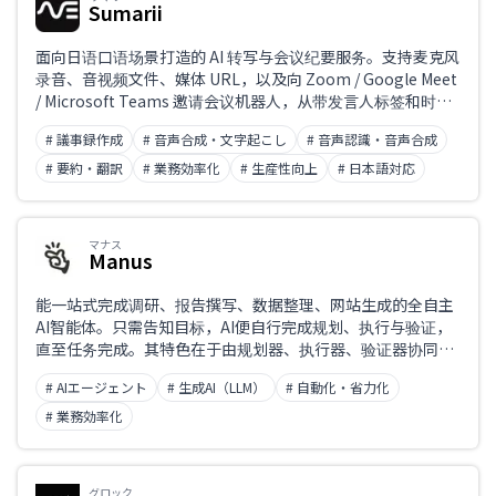
Sumarii
面向日语口语场景打造的 AI 转写与会议纪要服务。支持麦克风
录音、音视频文件、媒体 URL，以及向 Zoom / Google Meet
/ Microsoft Teams 邀请会议机器人，从带发言人标签和时间
戳的转写到带模板的 AI 摘要，全部在同一界面内完成。其特点
# 議事録作成
# 音声合成・文字起こし
# 音声認識・音声合成
在于可当场修正出错的专有名词——通过列出低置信度词汇的
“需要确认的词”，以及在 AI 对话中用自然语言修改。音频、转
# 要約・翻訳
# 業務効率化
# 生産性向上
# 日本語対応
写内容和纪要均保存在日本，且不会用于 AI 训练（零留存）。
每月 3 小时以内免费，无需绑定信用卡即可试用全部功能。
マナス
Manus
能一站式完成调研、报告撰写、数据整理、网站生成的全自主
AI智能体。只需告知目标，AI便自行完成规划、执行与验证，
直至任务完成。其特色在于由规划器、执行器、验证器协同运
作的多智能体架构。
# AIエージェント
# 生成AI（LLM）
# 自動化・省力化
# 業務効率化
グロック