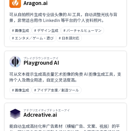
Aragon.ai
可从自拍照片生成专业级头像的 AI 工具，自动调整光线与背
景，非常适合用作 LinkedIn 等平台的个人资料照片。
# 画像生成
# デザイン生成
# バーチャルヒューマン
# エンタメ／ゲーム・遊び
# 日本語対応
プレイグラウンドエーアイ
Playground AI
可从文本提示生成高质量艺术图像的免费 AI 图像生成工具，支
持个人及商业用途，自定义灵活度高。
# 画像生成
# アイデア支援／創造ツール
アドクリエイティブドットエーアイ
Adcreative.ai
能自动生成高转化率广告素材（横幅广告、文案、视频）的平