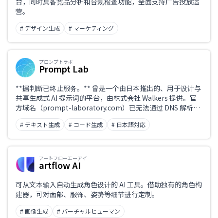
台，同时具备竞品分析和合规检查功能，全面支持广告投放运
营。
# デザイン生成
# マーケティング
プロンプトラボ
Prompt Lab
**据判断已终止服务。** 曾是一个由日本推出的、用于设计与
共享生成式 AI 提示词的平台，由株式会社 Walkers 提供。官
方域名（prompt-laboratory.com）已无法通过 DNS 解析。
本页汇总了当前可用的替代服务。
# テキスト生成
# コード生成
# 日本語対応
アートフローエーアイ
artflow AI
可从文本输入自动生成角色设计的 AI 工具。借助独有的角色构
建器，可对面部、服饰、姿势等细节进行定制。
# 画像生成
# バーチャルヒューマン