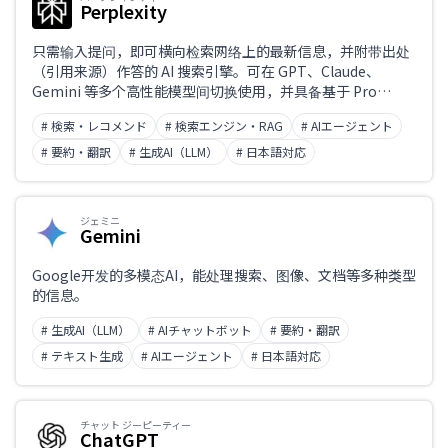
Perplexity
只需输入提问，即可横向检索网络上的最新信息，并附带出处
（引用来源）作答的 AI 搜索引擎。可在 GPT、Claude、
Gemini 等多个高性能模型间切换使用，并具备基于 Pro
Search 的深度调研，以及可自动化浏览器操作的智能体功
# 検索・レコメンド
# 検索エンジン・RAG
# AIエージェント
能。同样完整支持中文。
# 要約・翻訳
# 生成AI（LLM）
# 日本語対応
ジェミニ
Gemini
Google开发的多模态AI，能处理搜索、图像、文档等多种类型
的信息。
# 生成AI（LLM）
# AIチャットボット
# 要約・翻訳
# テキスト生成
# AIエージェント
# 日本語対応
チャット ジーピーティー
ChatGPT