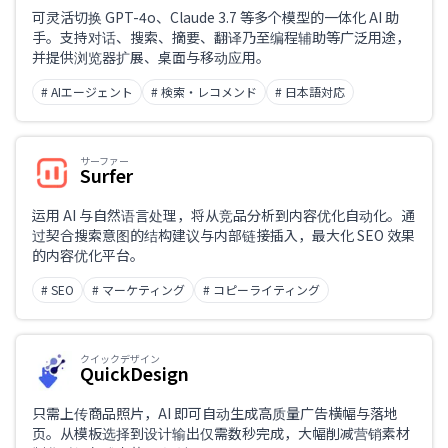
可灵活切换 GPT-4o、Claude 3.7 等多个模型的一体化 AI 助
手。支持对话、搜索、摘要、翻译乃至编程辅助等广泛用途，
并提供浏览器扩展、桌面与移动应用。
# AIエージェント
# 検索・レコメンド
# 日本語対応
サーファー
Surfer
运用 AI 与自然语言处理，将从竞品分析到内容优化自动化。通
过契合搜索意图的结构建议与内部链接插入，最大化 SEO 效果
的内容优化平台。
# SEO
# マーケティング
# コピーライティング
クイックデザイン
QuickDesign
只需上传商品照片，AI 即可自动生成高质量广告横幅与落地
页。从模板选择到设计输出仅需数秒完成，大幅削减营销素材