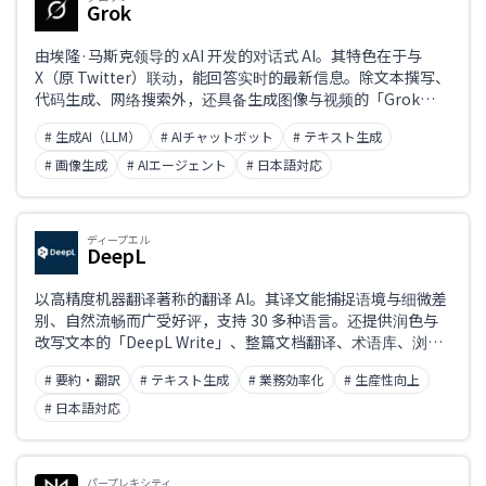
Grok
由埃隆·马斯克领导的 xAI 开发的对话式 AI。其特色在于与
X（原 Twitter）联动，能回答实时的最新信息。除文本撰写、
代码生成、网络搜索外，还具备生成图像与视频的「Grok
Imagine」，以及自主执行任务的智能体功能。支持中文。
# 生成AI（LLM）
# AIチャットボット
# テキスト生成
# 画像生成
# AIエージェント
# 日本語対応
ディープエル
DeepL
以高精度机器翻译著称的翻译 AI。其译文能捕捉语境与细微差
别、自然流畅而广受好评，支持 30 多种语言。还提供润色与
改写文本的「DeepL Write」、整篇文档翻译、术语库、浏览
器扩展与 API，强力助力商务英文邮件与资料撰写。完整支持
# 要約・翻訳
# テキスト生成
# 業務効率化
# 生産性向上
中文。
# 日本語対応
パープレキシティ