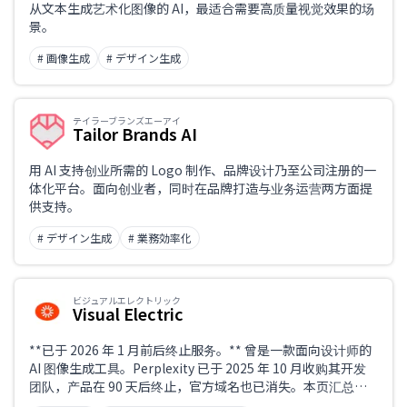
从文本生成艺术化图像的 AI，最适合需要高质量视觉效果的场
景。
# 画像生成
# デザイン生成
テイラーブランズエーアイ
Tailor Brands AI
用 AI 支持创业所需的 Logo 制作、品牌设计乃至公司注册的一
体化平台。面向创业者，同时在品牌打造与业务运营两方面提
供支持。
# デザイン生成
# 業務効率化
ビジュアルエレクトリック
Visual Electric
**已于 2026 年 1 月前后终止服务。** 曾是一款面向设计师的
AI 图像生成工具。Perplexity 已于 2025 年 10 月收购其开发
团队，产品在 90 天后终止，官方域名也已消失。本页汇总了
终止的经过与当前可用的替代服务。