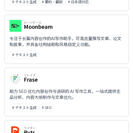
# テキスト生成
# 要約・翻訳
# 日本語対応
ムーンビーム
Moonbeam
专注于长篇内容创作的AI写作助手，可高质量撰写文章、论文
和故事，并具备结构辅助和风格自定义功能。
# テキスト生成
フレイズ
Frase
助力 SEO 优化内容创作与调研的 AI 写作工具，一站式提供竞
品分析、内容大纲制作与文章优化。
# テキスト生成
# SEO
ライター
Rytr