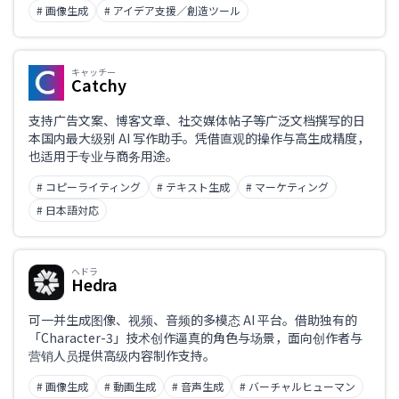
# 画像生成
# アイデア支援／創造ツール
キャッチー
Catchy
支持广告文案、博客文章、社交媒体帖子等广泛文档撰写的日
本国内最大级别 AI 写作助手。凭借直观的操作与高生成精度，
也适用于专业与商务用途。
# コピーライティング
# テキスト生成
# マーケティング
# 日本語対応
ヘドラ
Hedra
可一并生成图像、视频、音频的多模态 AI 平台。借助独有的
「Character-3」技术创作逼真的角色与场景，面向创作者与
营销人员提供高级内容制作支持。
# 画像生成
# 動画生成
# 音声生成
# バーチャルヒューマン