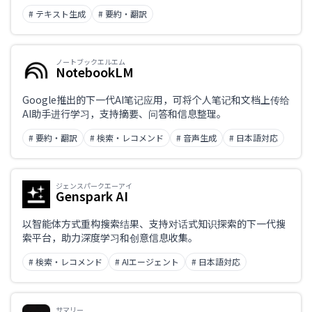
# テキスト生成
# 要約・翻訳
ノートブックエルエム
NotebookLM
Google推出的下一代AI笔记应用，可将个人笔记和文档上传给
AI助手进行学习，支持摘要、问答和信息整理。
# 要約・翻訳
# 検索・レコメンド
# 音声生成
# 日本語対応
ジェンスパークエーアイ
Genspark AI
以智能体方式重构搜索结果、支持对话式知识探索的下一代搜
索平台，助力深度学习和创意信息收集。
# 検索・レコメンド
# AIエージェント
# 日本語対応
サマリー