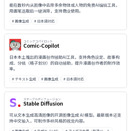
能在数秒内从图像中去除多余物体或人物的免费AI编辑工具，
用画笔选取后一键消除，支持商业使用。
# 画像生成
# 日本語対応
コミックコパイロット
Comic-Copilot
日本本土推出的漫画创作辅助AI工具，支持角色设定、故事构
成、分镜（格子划分）的自动辅助，提升漫画创作者的制作效
率。
# テキスト生成
# 画像生成
# 日本語対応
ステーブルディフュージョン
Stable Diffusion
可从文本生成高清图像的开源图像生成 AI 模型。最新版本还支
持中文输入，可制作多样风格的视觉内容。
# 画像生成
# 生成AI（LLM）
# アイデア支援／創造ツール