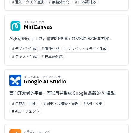
# 通知・タスク連携
# 業務効率化
# 日本語対応
ミリキャンバス
MiriCanvas
AI驱动的设计工具，辅助制作演示文稿和社交媒体内容。
# デザイン生成
# 画像生成
# プレゼン・スライド生成
# テキスト生成
# 日本語対応
グーグル エーアイ スタジオ
Google AI Studio
面向开发者的平台，可试用并集成 Google 最新的 AI 模型。
# 生成AI（LLM）
# AIモデル構築・管理
# API・SDK
# AIエージェント
アラゴン・エーアイ