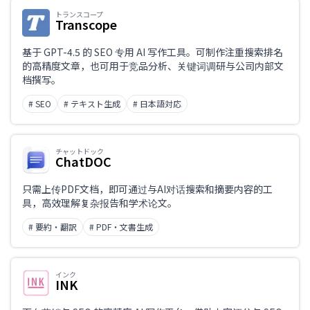
トランスコープ
Transcope
基于 GPT-4.5 的 SEO 专用 AI 写作工具。可制作注重搜索排名
的高精度文章，也可用于竞品分析、关键词调研与公司内部文
档撰写。
# SEO
# テキスト生成
# 日本語対応
チャットドック
ChatDOC
只需上传PDF文档，即可通过与AI对话搜索和摘要内容的工
具，高效理解复杂报告和学术论文。
# 要約・翻訳
# PDF・文書生成
インク
INK