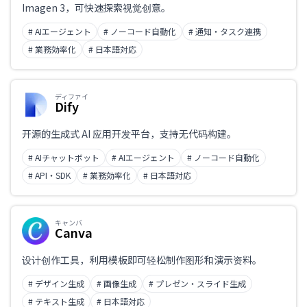
Imagen 3，可快速探索视觉创意。
# AIエージェント
# ノーコード自動化
# 通知・タスク連携
# 業務効率化
# 日本語対応
ディファイ
Dify
开源的生成式 AI 应用开发平台，支持无代码构建。
# AIチャットボット
# AIエージェント
# ノーコード自動化
# API・SDK
# 業務効率化
# 日本語対応
キャンバ
Canva
设计创作工具，利用模板即可轻松制作图形和演示资料。
# デザイン生成
# 画像生成
# プレゼン・スライド生成
# テキスト生成
# 日本語対応