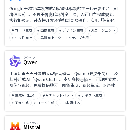
Google于2025年发布的AI智能体驱动的下一代开发平台（AI
增强IDE）。不同于传统代码补全工具，AI可自主完成规划、
执行和验证，并支持开发环境和浏览器操作，实现「智能体优
先」的软件开发。以免费公开预览版提供，可与Gemini 3等多
# コード生成
# 画像生成
# デザイン生成
# AIエージェント
种AI模型集成。
# 生産性向上
# 品質向上・クリエイティブ支援
クウェン
Qwen
中国阿里巴巴开发的大型语言模型「Qwen（通义千问）」及
其对话式 AI「Qwen Chat」。支持多模态输入，可理解文本、
图像与视频，免费提供聊天、图像生成、视频生成、网络搜
索、文档处理与代码生成等功能。大量模型以开源方式发布，
# 生成AI（LLM）
# AIチャットボット
# テキスト生成
支持中文输入输出。
# 画像生成
# コード生成
# 日本語対応
ミストラル
Mistral