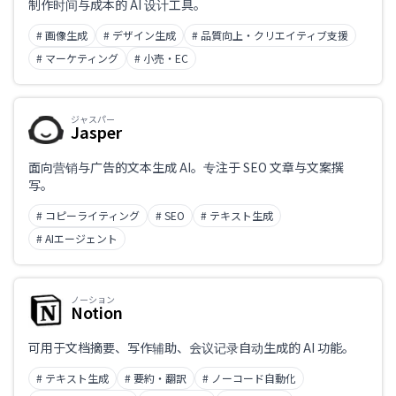
制作时间与成本的 AI 设计工具。
# 画像生成
# デザイン生成
# 品質向上・クリエイティブ支援
# マーケティング
# 小売・EC
ジャスパー
Jasper
面向营销与广告的文本生成 AI。专注于 SEO 文章与文案撰
写。
# コピーライティング
# SEO
# テキスト生成
# AIエージェント
ノーション
Notion
可用于文档摘要、写作辅助、会议记录自动生成的 AI 功能。
# テキスト生成
# 要約・翻訳
# ノーコード自動化