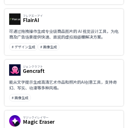
フレアエーアイ
FlairAI
可通过拖拽操作生成专业级商品图片的 AI 视觉设计工具，为电
商及广告场景提供快速、直观的虚拟拍摄棚解决方案。
# デザイン生成
# 画像生成
ジェンクラフト
Gencraft
能从文字提示生成高清艺术作品和照片的AI创意工具，支持奇
幻、写实、动漫等多种风格。
# 画像生成
マジックイレイサー
Magic Eraser