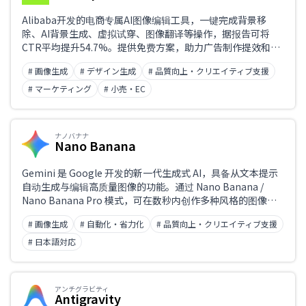
Alibaba开发的电商专属AI图像编辑工具，一键完成背景移
除、AI背景生成、虚拟试穿、图像翻译等操作，据报告可将
CTR平均提升54.7%。提供免费方案，助力广告制作提效和降
本。
# 画像生成
# デザイン生成
# 品質向上・クリエイティブ支援
# マーケティング
# 小売・EC
ナノバナナ
Nano Banana
Gemini 是 Google 开发的新一代生成式 AI，具备从文本提示
自动生成与编辑高质量图像的功能。通过 Nano Banana /
Nano Banana Pro 模式，可在数秒内创作多种风格的图像，
并支持对编辑内容进行精细调整。只需文字指令，即可覆盖从
# 画像生成
# 自動化・省力化
# 品質向上・クリエイティブ支援
真实照片风到创意表达的广泛需求，助力视觉内容制作提效。
# 日本語対応
アンチグラビティ
Antigravity