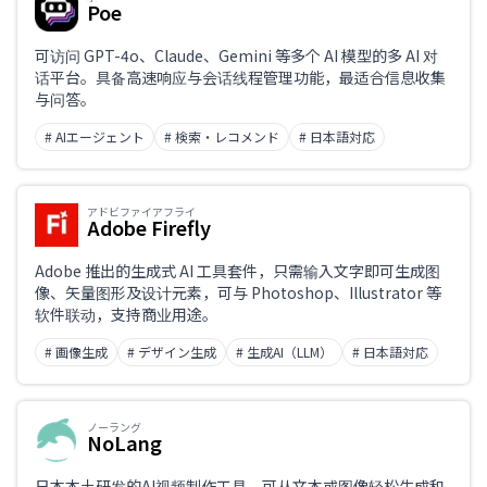
Poe
可访问 GPT-4o、Claude、Gemini 等多个 AI 模型的多 AI 对
话平台。具备高速响应与会话线程管理功能，最适合信息收集
与问答。
# AIエージェント
# 検索・レコメンド
# 日本語対応
アドビファイアフライ
Adobe Firefly
Adobe 推出的生成式 AI 工具套件，只需输入文字即可生成图
像、矢量图形及设计元素，可与 Photoshop、Illustrator 等
软件联动，支持商业用途。
# 画像生成
# デザイン生成
# 生成AI（LLM）
# 日本語対応
ノーラング
NoLang
日本本土研发的AI视频制作工具，可从文本或图像轻松生成和