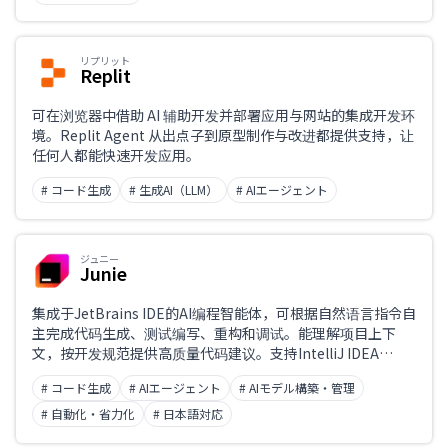
リプリット
Replit
可在浏览器中借助 AI 辅助开发并部署应用与网站的集成开发环
境。Replit Agent 从出点子到原型制作与改进都提供支持，让
任何人都能快速开发应用。
# コード生成
# 生成AI（LLM）
# AIエージェント
ジュニー
Junie
集成于JetBrains IDE的AI编程智能体，可根据自然语言指令自
主完成代码生成、测试编写、重构和调试。能理解项目上下
文，按开发规范提供高质量代码建议。支持IntelliJ IDEA
Ultimate、PyCharm Pro、WebStorm和GoLand，提升开
# コード生成
# AIエージェント
# AIモデル構築・管理
发者生产力和代码质量。
# 自動化・省力化
# 日本語対応