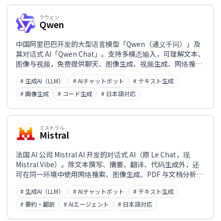
クウェン
Qwen
中国阿里巴巴开发的大型语言模型「Qwen（通义千问）」及
其对话式 AI「Qwen Chat」。支持多模态输入，可理解文本、
图像与视频，免费提供聊天、图像生成、视频生成、网络搜
索、文档处理与代码生成等功能。大量模型以开源方式发布，
# 生成AI（LLM）
# AIチャットボット
# テキスト生成
支持中文输入输出。
# 画像生成
# コード生成
# 日本語対応
ミストラル
Mistral
法国 AI 公司 Mistral AI 开发的对话式 AI（原 Le Chat，现
Mistral Vibe）。除文本撰写、摘要、翻译、代码生成外，还
可在同一环境中使用网络搜索、图像生成、PDF 与文档分析、
Deep Research（深度调研）、语音输入、记忆、项目管理乃
# 生成AI（LLM）
# AIチャットボット
# テキスト生成
至编程智能体。支持中文的输入与输出。
# 要約・翻訳
# AIエージェント
# 日本語対応