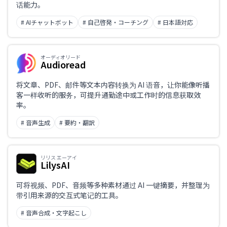
话能力。
# AIチャットボット
# 自己啓発・コーチング
# 日本語対応
オーディオリード
Audioread
将文章、PDF、邮件等文本内容转换为 AI 语音，让你能像听播
客一样收听的服务，可提升通勤途中或工作时的信息获取效
率。
# 音声生成
# 要約・翻訳
リリス エーアイ
LilysAI
可将视频、PDF、音频等多种素材通过 AI 一键摘要，并整理为
带引用来源的交互式笔记的工具。
# 音声合成・文字起こし