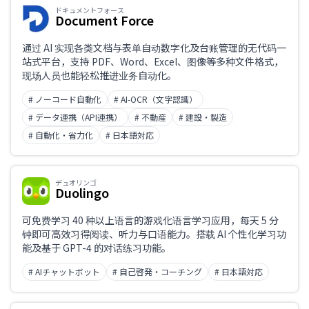
ドキュメントフォース
Document Force
通过 AI 实现各类文档与表单自动数字化及台账管理的无代码一
站式平台，支持 PDF、Word、Excel、图像等多种文件格式，
现场人员也能轻松推进业务自动化。
# ノーコード自動化
# AI-OCR（文字認識）
# データ連携（API連携）
# 不動産
# 建設・製造
# 自動化・省力化
# 日本語対応
デュオリンゴ
Duolingo
可免费学习 40 种以上语言的游戏化语言学习应用，每天 5 分
钟即可高效习得阅读、听力与口语能力。搭载 AI 个性化学习功
能及基于 GPT-4 的对话练习功能。
# AIチャットボット
# 自己啓発・コーチング
# 日本語対応