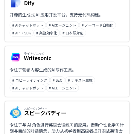
Dify
开源的生成式 AI 应用开发平台，支持无代码构建。
# AIチャットボット
# AIエージェント
# ノーコード自動化
# API・SDK
# 業務効率化
# 日本語対応
ライトソニック
Writesonic
专注于营销内容生成的AI写作工具。
# コピーライティング
# SEO
# テキスト生成
# AIチャットボット
# AIエージェント
スピークバディー
スピークバディー
专注于与 AI 角色进行英语会话练习的应用。借助个性化学习计
划与自然的对话情景，助力从初学者到高级者提升实战英语会