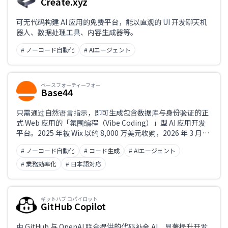
Create.xyz
可无代码构建 AI 应用的免费平台，能以直观的 UI 开发聊天机
器人、数据处理工具、内容生成器等。
# ノーコード自動化
# AIエージェント
ベースフォーティーフォー
Base44
只需通过自然语言指示，即可生成包含数据库与身份验证的正
式 Web 应用的「氛围编程（Vibe Coding）」型 AI 应用开发
平台。2025 年被 Wix 以约 8,000 万美元收购，2026 年 3 月正
式推出日语版。其特点是无需配置外部服务的一体化架构，即
# ノーコード自動化
# コード生成
# AIエージェント
便是非工程师，也能仅凭日语构建内部工具与客户门户。
# 業務効率化
# 日本語対応
ギットハブ コパイロット
GitHub Copilot
由 GitHub 与 OpenAI 联合提供的代码补全 AI，显著提升开发