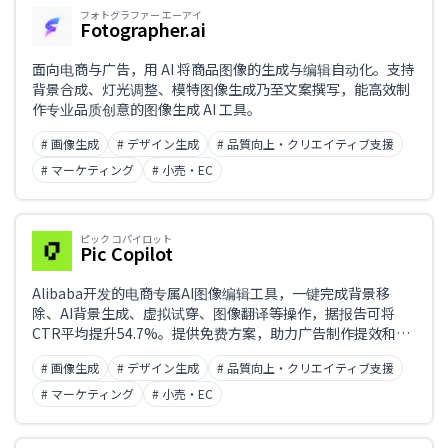
フォトグラファー エーアイ
Fotographer.ai
面向电商与广告，用 AI 将商品图像的生成与编辑自动化。支持
背景合成、灯光调整、模特图像生成乃至文案撰写，能高效制
作专业品质创意的图像生成 AI 工具。
# 画像生成
# デザイン生成
# 品質向上・クリエイティブ支援
# マーケティング
# 小売・EC
ピック コパイロット
Pic Copilot
Alibaba开发的电商专属AI图像编辑工具，一键完成背景移
除、AI背景生成、虚拟试穿、图像翻译等操作，据报告可将
CTR平均提升54.7%。提供免费方案，助力广告制作提效和降
本。
# 画像生成
# デザイン生成
# 品質向上・クリエイティブ支援
# マーケティング
# 小売・EC