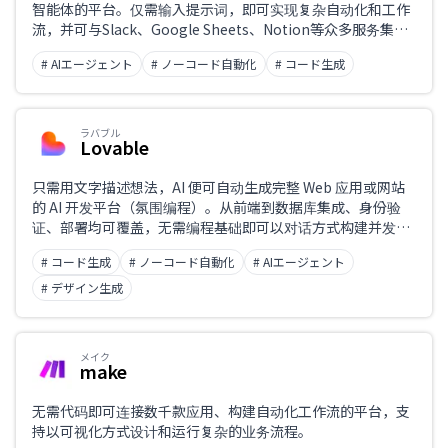
智能体的平台。仅需输入提示词，即可实现复杂自动化和工作
流，并可与Slack、Google Sheets、Notion等众多服务集
成。
# AIエージェント
# ノーコード自動化
# コード生成
ラバブル
Lovable
只需用文字描述想法，AI 便可自动生成完整 Web 应用或网站
的 AI 开发平台（氛围编程）。从前端到数据库集成、身份验
证、部署均可覆盖，无需编程基础即可以对话方式构建并发布
应用。支持与 GitHub 及 Supabase 集成。
# コード生成
# ノーコード自動化
# AIエージェント
# デザイン生成
メイク
make
无需代码即可连接数千款应用、构建自动化工作流的平台，支
持以可视化方式设计和运行复杂的业务流程。