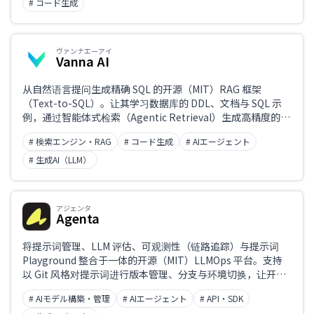
# コード生成
ヴァンナエーアイ
Vanna AI
从自然语言提问生成精确 SQL 的开源（MIT）RAG 框架
（Text-to-SQL）。让其学习数据库的 DDL、文档与 SQL 示
例，通过智能体式检索（Agentic Retrieval）生成高精度的
SQL。支持 PostgreSQL、Snowflake、BigQuery 等主流数据
# 検索エンジン・RAG
# コード生成
# AIエージェント
库，以及 OpenAI、Anthropic 等主流大模型。
# 生成AI（LLM）
アジェンタ
Agenta
将提示词管理、LLM 评估、可观测性（链路追踪）与提示词
Playground 整合于一体的开源（MIT）LLMOps 平台。支持
以 Git 风格对提示词进行版本管理、分支与环境切换，让开发
者与非技术人员协作将 LLM 应用推向生产环境。自托管免费，
# AIモデル構築・管理
# AIエージェント
# API・SDK
同时提供云端版本。