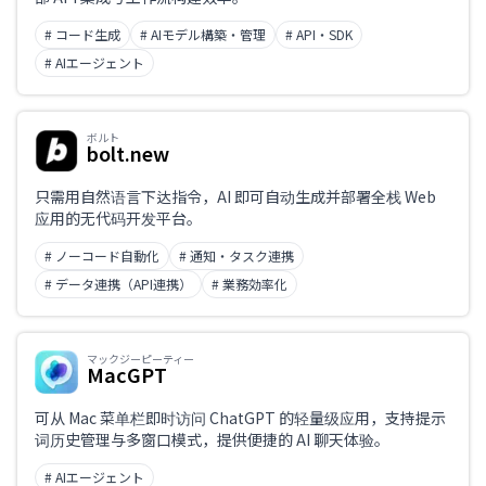
# コード生成
# AIモデル構築・管理
# API・SDK
# AIエージェント
ボルト
bolt.new
只需用自然语言下达指令，AI 即可自动生成并部署全栈 Web
应用的无代码开发平台。
# ノーコード自動化
# 通知・タスク連携
# データ連携（API連携）
# 業務効率化
マックジーピーティー
MacGPT
可从 Mac 菜单栏即时访问 ChatGPT 的轻量级应用，支持提示
词历史管理与多窗口模式，提供便捷的 AI 聊天体验。
# AIエージェント