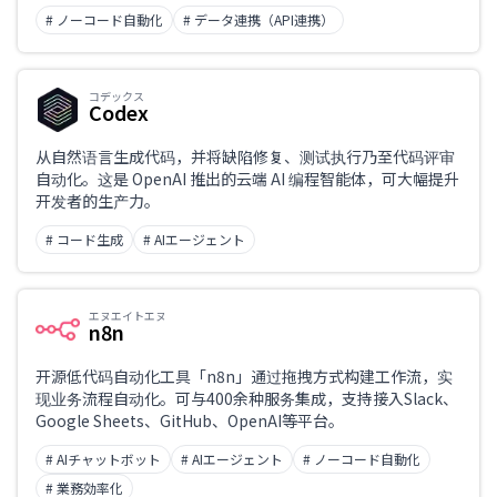
# ノーコード自動化
# データ連携（API連携）
コデックス
Codex
从自然语言生成代码，并将缺陷修复、测试执行乃至代码评审
自动化。这是 OpenAI 推出的云端 AI 编程智能体，可大幅提升
开发者的生产力。
# コード生成
# AIエージェント
エヌエイトエヌ
n8n
开源低代码自动化工具「n8n」通过拖拽方式构建工作流，实
现业务流程自动化。可与400余种服务集成，支持接入Slack、
Google Sheets、GitHub、OpenAI等平台。
# AIチャットボット
# AIエージェント
# ノーコード自動化
# 業務効率化