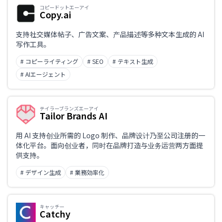
コピードットエーアイ
Copy.ai
支持社交媒体帖子、广告文案、产品描述等多种文本生成的 AI
写作工具。
# コピーライティング
# SEO
# テキスト生成
# AIエージェント
テイラーブランズエーアイ
Tailor Brands AI
用 AI 支持创业所需的 Logo 制作、品牌设计乃至公司注册的一
体化平台。面向创业者，同时在品牌打造与业务运营两方面提
供支持。
# デザイン生成
# 業務効率化
キャッチー
Catchy