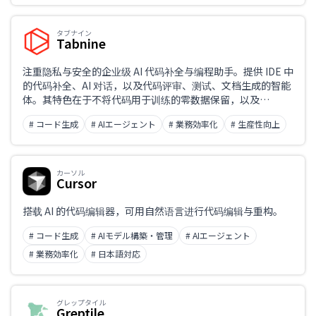
タブナイン
Tabnine
注重隐私与安全的企业级 AI 代码补全与编程助手。提供 IDE 中
的代码补全、AI 对话，以及代码评审、测试、文档生成的智能
体。其特色在于不将代码用于训练的零数据保留，以及
SaaS、VPC、本地部署、隔离网络（air-gapped）等灵活的
# コード生成
# AIエージェント
# 業務効率化
# 生産性向上
部署形态。
カーソル
Cursor
搭载 AI 的代码编辑器，可用自然语言进行代码编辑与重构。
# コード生成
# AIモデル構築・管理
# AIエージェント
# 業務効率化
# 日本語対応
グレップタイル
Greptile