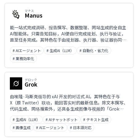
マナス
Manus
能一站式完成调研、报告撰写、数据整理、网站生成的全自主
AI智能体。只需告知目标，AI便自行完成规划、执行与验证，
直至任务完成。其特色在于由规划器、执行器、验证器协同运
作的多智能体架构。
# AIエージェント
# 生成AI（LLM）
# 自動化・省力化
# 業務効率化
グロック
Grok
由埃隆·马斯克领导的 xAI 开发的对话式 AI。其特色在于与
X（原 Twitter）联动，能回答实时的最新信息。除文本撰写、
代码生成、网络搜索外，还具备生成图像与视频的「Grok
Imagine」，以及自主执行任务的智能体功能。支持中文。
# 生成AI（LLM）
# AIチャットボット
# テキスト生成
# 画像生成
# AIエージェント
# 日本語対応