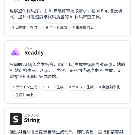
理解整个代码库，由 AI 自动评审拉取请求，检测 Bug 与反模
式，提升开发速度与代码质量的 AI 代码审查工具。
# 自動化・省力化
# コード生成
# 生産性向上
リディ
Readdy
只需向 AI 输入文本指令，即可自动生成并编辑专业品质网站的
AI 站点构建器。从设计、内容、布局到代码均由 AI 生成，无
需专业知识即可完成建站。
# デザイン生成
# コード生成
# テキスト生成
# 業務効率化
# 生産性向上
ストリング
String
通过AI自然语言提示自动生成代码，即刻构建、运行和部署AI