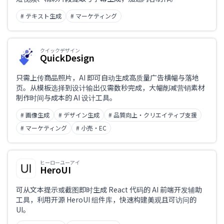
# テキスト生成
# マーケティング
クイックデザイン
QuickDesign
只需上传商品照片，AI 即可自动生成高质量广告横幅与落地
页。从模板选择到设计输出仅需数秒完成，大幅削减营销素材
制作时间与成本的 AI 设计工具。
# 画像生成
# デザイン生成
# 品質向上・クリエイティブ支援
# マーケティング
# 小売・EC
ヒーローユーアイ
HeroUI
可从文本提示或截图即时生成 React 代码的 AI 前端开发辅助
工具，利用开源 HeroUI 组件库，快速构建美观且可访问的
UI。