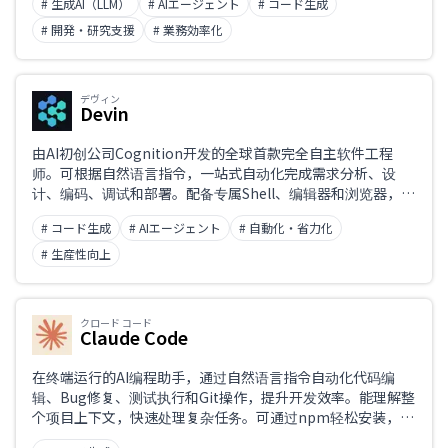
# 生成AI（LLM）
# AIエージェント
# コード生成
中比肩甚至超越单个前沿模型。采用兼容 OpenAI 的 API，秉
持可避免依赖特定厂商的『AI 主权』理念。
# 開発・研究支援
# 業務効率化
职业
デヴィン
Devin
由AI初创公司Cognition开发的全球首款完全自主软件工程
师。可根据自然语言指令，一站式自动化完成需求分析、设
计、编码、调试和部署。配备专属Shell、编辑器和浏览器，能
实时检测并修复Bug，自主管理整个项目。在SWE-bench基准
# コード生成
# AIエージェント
# 自動化・省力化
测试中展现出远超以往AI的实际问题解决能力，开创软件开发
新可能。
# 生産性向上
クロード コード
Claude Code
在终端运行的AI编程助手，通过自然语言指令自动化代码编
辑、Bug修复、测试执行和Git操作，提升开发效率。能理解整
个项目上下文，快速处理复杂任务。可通过npm轻松安装，并
在设计上注重安全与隐私保护。