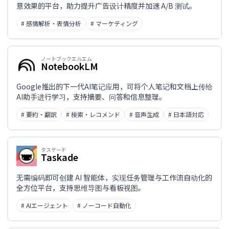
意效果的平台，助力提升广告设计精度并加速 A/B 测试。
# 感情解析・表情分析
# マーケティング
ノートブックエルエム
NotebookLM
Google推出的下一代AI笔记应用，可将个人笔记和文档上传给
AI助手进行学习，支持摘要、问答和信息整理。
# 要約・翻訳
# 検索・レコメンド
# 音声生成
# 日本語対応
タスケード
Taskade
无需编码即可创建 AI 智能体，实现任务管理与工作流自动化的
全方位平台，支持思维导图与看板视图。
# AIエージェント
# ノーコード自動化