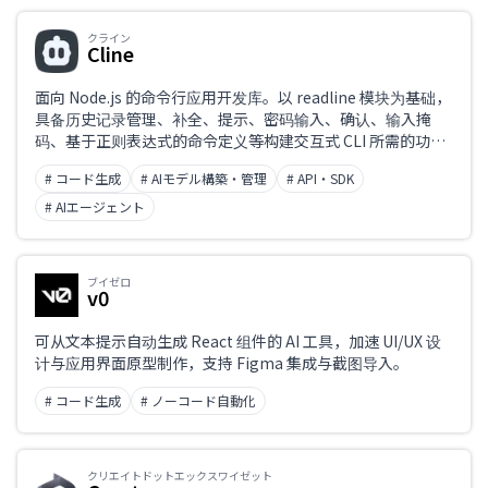
クライン
Cline
面向 Node.js 的命令行应用开发库。以 readline 模块为基础，
具备历史记录管理、补全、提示、密码输入、确认、输入掩
码、基于正则表达式的命令定义等构建交互式 CLI 所需的功
能。
# コード生成
# AIモデル構築・管理
# API・SDK
# AIエージェント
ブイゼロ
v0
可从文本提示自动生成 React 组件的 AI 工具，加速 UI/UX 设
计与应用界面原型制作，支持 Figma 集成与截图导入。
# コード生成
# ノーコード自動化
クリエイトドットエックスワイゼット