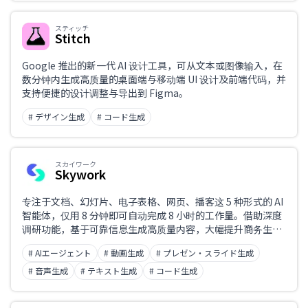
スティッチ
Stitch
Google 推出的新一代 AI 设计工具，可从文本或图像输入，在
数分钟内生成高质量的桌面端与移动端 UI 设计及前端代码，并
支持便捷的设计调整与导出到 Figma。
# デザイン生成
# コード生成
スカイワーク
Skywork
专注于文档、幻灯片、电子表格、网页、播客这 5 种形式的 AI
智能体，仅用 8 分钟即可自动完成 8 小时的工作量。借助深度
调研功能，基于可靠信息生成高质量内容，大幅提升商务生产
力的 AI 办公智能体。
# AIエージェント
# 動画生成
# プレゼン・スライド生成
# 音声生成
# テキスト生成
# コード生成