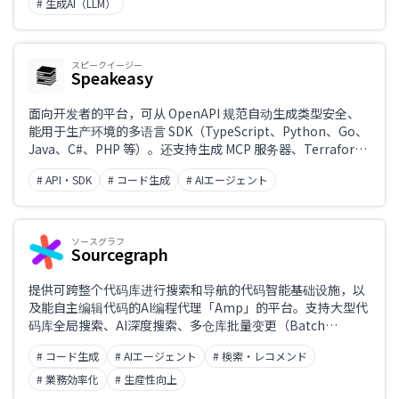
# 生成AI（LLM）
スピークイージー
Speakeasy
面向开发者的平台，可从 OpenAPI 规范自动生成类型安全、
能用于生产环境的多语言 SDK（TypeScript、Python、Go、
Java、C#、PHP 等）。还支持生成 MCP 服务器、Terraform
Provider、CLI 与契约测试，并通过 CI/CD 实现自动重新生成
# API・SDK
# コード生成
# AIエージェント
与包发布的一站式流程。
ソースグラフ
Sourcegraph
提供可跨整个代码库进行搜索和导航的代码智能基础设施，以
及能自主编辑代码的AI编程代理「Amp」的平台。支持大型代
码库全局搜索、AI深度搜索、多仓库批量变更（Batch
Changes）等功能，助力企业级开发提效。
# コード生成
# AIエージェント
# 検索・レコメンド
# 業務効率化
# 生産性向上