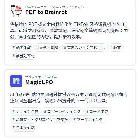
ピーディーエフ・トゥー・プレインロット
PDF to Brainrot
将枯燥的 PDF 或文字内容转化为 TikTok 风格短视频的 AI 工
具。可将学习资料、课堂笔记、研究论文等转换为视觉吸引力
强、易于记忆的内容，提升学习效率。
# 動画生成
# 要約・翻訳
# 音声合成・文字起こし
# 教育
# 業務効率化
マジック エルピーオー
MagicLPO
AI自动识别落地页问题并提供改善方案，通过无代码编辑和专
业顾问全程陪跑，实现CVR提升的下一代LPO工具。
# デザイン生成
# コピーライティング
# コード生成
# 品質向上・クリエイティブ支援
# マーケティング
# 日本語対応