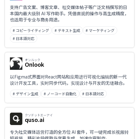
支持广告文案、博客文章、社交媒体帖子等广泛文档撰写的日
本国内最大级别 AI 写作助手。凭借直观的操作与高生成精度，
也适用于专业与商务用途。
# コピーライティング
# テキスト生成
# マーケティング
# 日本語対応
オンルック
Onlook
以Figma式界面对React网站和应用进行可视化编辑的新一代
设计开发工具，实时同步代码，实现设计与开发的无缝融合。
# デザイン生成
# ノーコード自動化
# 日本語対応
クソドットエーアイ
quso.ai
专为社交媒体运营打造的全方位 AI 套件，可一键完成长视频转
短视频、精彩片段提取与字幕生成，加速内容制作。