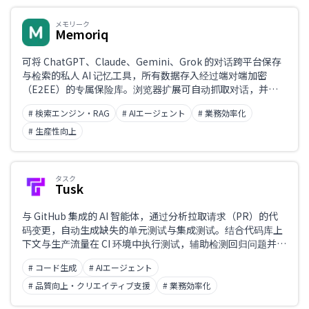
メモリーク
Memoriq
可将 ChatGPT、Claude、Gemini、Grok 的对话跨平台保存
与检索的私人 AI 记忆工具，所有数据存入经过端对端加密
（E2EE）的专属保险库。浏览器扩展可自动抓取对话，并在
上传前于本地设备完成加密。支持开源自托管。重要的 AI 交流
# 検索エンジン・RAG
# AIエージェント
# 業務効率化
记录不再丢失，无需将明文数据托管于云端。
# 生産性向上
タスク
Tusk
与 GitHub 集成的 AI 智能体，通过分析拉取请求（PR）的代
码变更，自动生成缺失的单元测试与集成测试。结合代码库上
下文与生产流量在 CI 环境中执行测试，辅助检测回归问题并提
升代码覆盖率。
# コード生成
# AIエージェント
# 品質向上・クリエイティブ支援
# 業務効率化