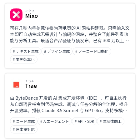
ミクソ
Mixo
可在几秒内将创意转换为落地页的 AI 网站构建器。只需输入文
本即可自动生成无需设计与编码的网站，并整合了邮件列表功
能与分析工具。最适合产品验证与预发布，已有 300 万以上的
建站实绩。
# テキスト生成
# デザイン生成
# ノーコード自動化
# 業務効率化
トラエ
Trae
由 ByteDance 开发的 AI 集成开发环境（IDE），可自主执行
从自然语言指令到代码生成、调试与任务分解的全流程，提升
开发效率。搭载 Claude 3.5 Sonnet 与 GPT-4o，支持多模态
输入及项目整体上下文理解。具备 Builder 模式与聊天功能，
# コード生成
# AIエージェント
# API・SDK
# 生産性向上
提供实时辅助。目前免费开放，可无缝集成至基于 VS Code 的
环境中。
# 日本語対応