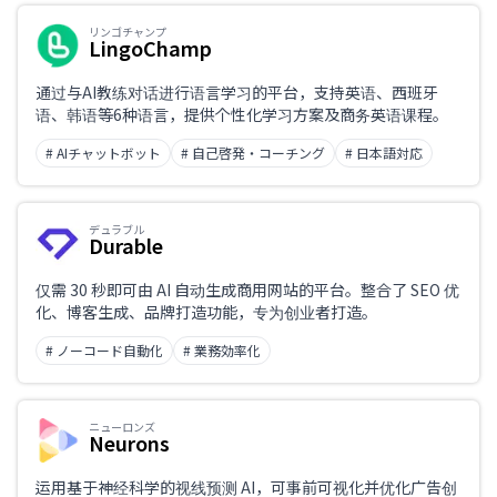
リンゴチャンプ
LingoChamp
通过与AI教练对话进行语言学习的平台，支持英语、西班牙
语、韩语等6种语言，提供个性化学习方案及商务英语课程。
# AIチャットボット
# 自己啓発・コーチング
# 日本語対応
デュラブル
Durable
仅需 30 秒即可由 AI 自动生成商用网站的平台。整合了 SEO 优
化、博客生成、品牌打造功能，专为创业者打造。
# ノーコード自動化
# 業務効率化
ニューロンズ
Neurons
运用基于神经科学的视线预测 AI，可事前可视化并优化广告创