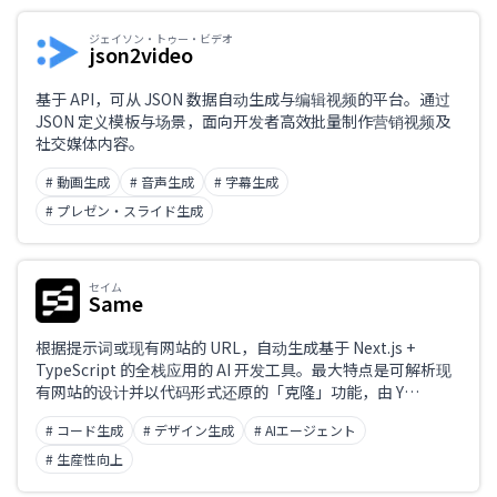
ジェイソン・トゥー・ビデオ
json2video
基于 API，可从 JSON 数据自动生成与编辑视频的平台。通过
JSON 定义模板与场景，面向开发者高效批量制作营销视频及
社交媒体内容。
# 動画生成
# 音声生成
# 字幕生成
# プレゼン・スライド生成
セイム
Same
根据提示词或现有网站的 URL，自动生成基于 Next.js +
TypeScript 的全栈应用的 AI 开发工具。最大特点是可解析现
有网站的设计并以代码形式还原的「克隆」功能，由 Y
Combinator 出身团队开发。已有超过 60 万名建设者使用，
# コード生成
# デザイン生成
# AIエージェント
可大幅加速原型设计与 MVP 开发。
# 生産性向上