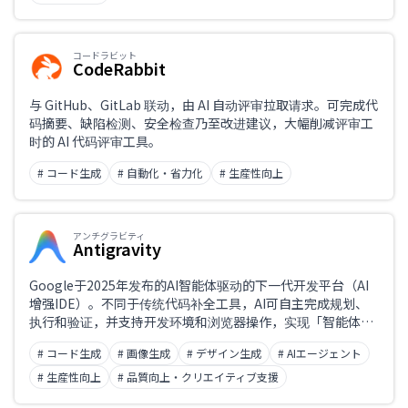
コードラビット
CodeRabbit
与 GitHub、GitLab 联动，由 AI 自动评审拉取请求。可完成代
码摘要、缺陷检测、安全检查乃至改进建议，大幅削减评审工
时的 AI 代码评审工具。
# コード生成
# 自動化・省力化
# 生産性向上
アンチグラビティ
Antigravity
Google于2025年发布的AI智能体驱动的下一代开发平台（AI
增强IDE）。不同于传统代码补全工具，AI可自主完成规划、
执行和验证，并支持开发环境和浏览器操作，实现「智能体优
先」的软件开发。以免费公开预览版提供，可与Gemini 3等多
# コード生成
# 画像生成
# デザイン生成
# AIエージェント
种AI模型集成。
# 生産性向上
# 品質向上・クリエイティブ支援