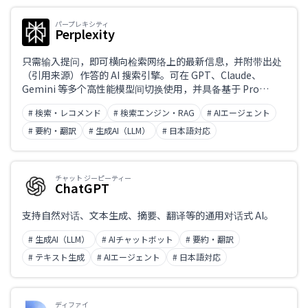
パープレキシティ
Perplexity
只需输入提问，即可横向检索网络上的最新信息，并附带出处
（引用来源）作答的 AI 搜索引擎。可在 GPT、Claude、
Gemini 等多个高性能模型间切换使用，并具备基于 Pro
Search 的深度调研，以及可自动化浏览器操作的智能体功
# 検索・レコメンド
# 検索エンジン・RAG
# AIエージェント
能。同样完整支持中文。
# 要約・翻訳
# 生成AI（LLM）
# 日本語対応
チャット ジーピーティー
ChatGPT
支持自然对话、文本生成、摘要、翻译等的通用对话式 AI。
# 生成AI（LLM）
# AIチャットボット
# 要約・翻訳
# テキスト生成
# AIエージェント
# 日本語対応
ディファイ