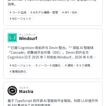
效率。
# コード生成
# AIモデル構築・管理
# API・SDK
# AIエージェント
ウィンドサーフ
Windsurf
**已被 Cognition 收购并与 Devin 整合。** 搭载 AI 智能体
「Cascade」的集成开发环境（IDE）。Devin 的开发方
Cognition 已于 2025 年 7 月收购 Windsurf，2026 年 4 月发
布的 Windsurf 2.0 原生整合了 Devin。Devin 包含在
# AIエージェント
# ノーコード自動化
# 通知・タスク連携
Windsurf 的 Pro／Max／Teams 各方案之中。
# 業務効率化
マストラ
Mastra
基于 TypeScript 的开源 AI 智能体开发框架。利用 LLM 提升外
部 API 集成与工作流构建效率。