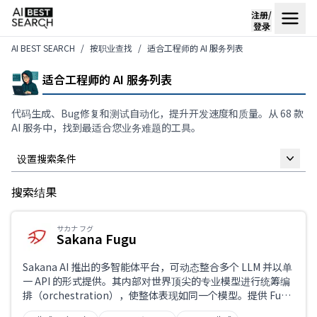
注册/
登录
AI BEST SEARCH
按职业查找
适合工程师的 AI 服务列表
适合工程师的 AI 服务列表
代码生成、Bug修复和测试自动化，提升开发速度和质量。从 68 款
AI 服务中，找到最适合您业务难题的工具。
设置搜索条件
搜索结果
自由关键词
サカナ フグ
Sakana Fugu
仅限支持日语
Sakana AI 推出的多智能体平台，可动态整合多个 LLM 并以单
一 API 的形式提供。其内部对世界顶尖的专业模型进行统筹编
排（orchestration），使整体表现如同一个模型。提供 Fugu
业务课题
与 Fugu Ultra 两种版本，在编程、推理、科学等各项基准测试