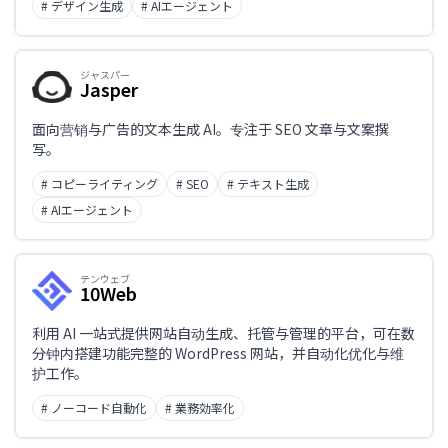
# デザイン生成
# AIエージェント
ジャスパー
Jasper
面向营销与广告的文本生成 AI。专注于 SEO 文章与文案撰
写。
# コピーライティング
# SEO
# テキスト生成
# AIエージェント
テンウェブ
10Web
利用 AI 一站式提供网站自动生成、托管与管理的平台，可在数
分钟内搭建功能完整的 WordPress 网站，并自动化优化与维
护工作。
# ノーコード自動化
# 業務効率化