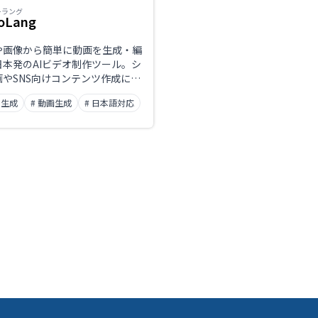
ーラング
oLang
や画像から簡単に動画を生成・編
日本発のAIビデオ制作ツール。シ
やSNS向けコンテンツ作成に特
ト生成
# 動画生成
# 日本語対応