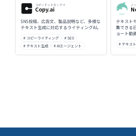
コピードットエーアイ
ノ
Copy.ai
N
SNS投稿、広告文、製品説明など、多様な
テキスト
テキスト生成に対応するライティングAI。
集できる
ョート動画
# コピーライティング
# SEO
化。
# テキス
# テキスト生成
# AIエージェント