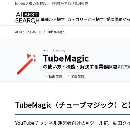
国内最大級の掲載数 × 最短1分で探せるAI検索
職種から探す
カテゴリーから探す
業務課題か
AI BEST SEARCH
TubeMagic
チューブマジック
TubeMagic
の使い方・機能・解決する業務課題
最終更新日
# 動画生成
# 字幕生成
TubeMagic（チューブマジック）
YouTubeチャンネル運営者向けのAIツール群。動