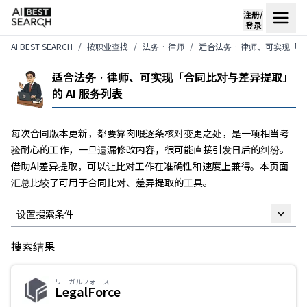
注册/
登录
AI BEST SEARCH
按职业查找
法务 · 律师
适合法务 · 律师、可实现「合
适合法务 · 律师、可实现「合同比对与差异提取」
的 AI 服务列表
每次合同版本更新，都要靠肉眼逐条核对变更之处，是一项相当考
验耐心的工作，一旦遗漏修改内容，很可能直接引发日后的纠纷。
借助AI差异提取，可以让比对工作在准确性和速度上兼得。本页面
汇总比较了可用于合同比对、差异提取的工具。
设置搜索条件
搜索结果
自由关键词
リーガルフォース
LegalForce