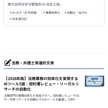
仅限支持日语
助力合同评审与管理的 AI 法务工具。
# AI-OCR（文字認識）
# 業務効率化
# 自動化・省力化
业务课题
# 日本語対応
职业
法務・弁護士常读的文章
【2026年版】法務業務の効率化を実現する
AIツール5選｜契約書レビュー・リーガルリ
サーチの自動化
法務部門の業務効率化を目指す方へ。契約書レビューや法
令・判例リサーチを自動化するAIツールを厳選して紹介。
各ツールの特徴や導入メリットを解説します。