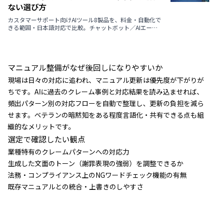
ない選び方
カスタマーサポート向けAIツール8製品を、料金・自動化で
きる範囲・日本語対応で比較。チャットボット／AIエージ
ェント／VoC分析の違いを3つの型で整理し、選び方の判断
軸・導入の進め方・よくある質問まで解説します。
マニュアル整備がなぜ後回しになりやすいか
現場は日々の対応に追われ、マニュアル更新は優先度が下がりが
ちです。AIに過去のクレーム事例と対応結果を読み込ませれば、
頻出パターン別の対応フローを自動で整理し、更新の負担を減ら
せます。ベテランの暗黙知をある程度言語化・共有できる点も組
織的なメリットです。
選定で確認したい観点
業種特有のクレームパターンへの対応力
生成した文面のトーン（謝罪表現の強弱）を調整できるか
法務・コンプライアンス上のNGワードチェック機能の有無
既存マニュアルとの統合・上書きのしやすさ