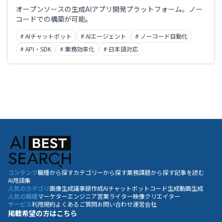
オープンソースの生成AIアプリ開発プラットフォーム。ノー
コードでの構築が可能。
# AIチャットボット
# AIエージェント
# ノーコード自動化
# API・SDK
# 業務効率化
# 日本語対応
コンテンツ
職種から探す
カテゴリーから探す
業務課題から探す
記事を読む
AI用語集
人気のカテゴリ
画像生成
議事録作成
AIチャットボット
コード生成
動画生成
人気の職種
マーケター
エンジニア
営業
ライター
映像クリエイター
サービス
利用規約
よくあるご質問
お問い合わせ
運営会社
掲載希望の方はこちら