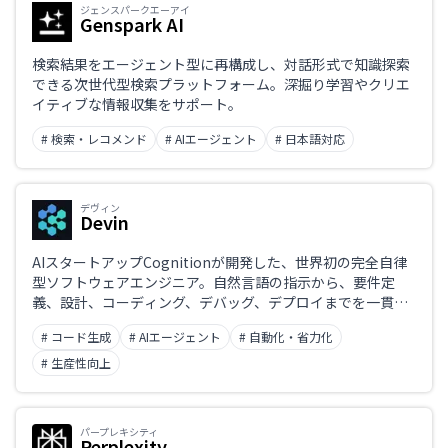
ジェンスパークエーアイ
Genspark AI
検索結果をエージェント型に再構成し、対話形式で知識探索
できる次世代型検索プラットフォーム。深掘り学習やクリエ
イティブな情報収集をサポート。
# 検索・レコメンド
# AIエージェント
# 日本語対応
デヴィン
Devin
AIスタートアップCognitionが開発した、世界初の完全自律
型ソフトウェアエンジニア。自然言語の指示から、要件定
義、設計、コーディング、デバッグ、デプロイまでを一貫し
て自動化。独自のシェル、エディタ、ブラウザを備え、リア
# コード生成
# AIエージェント
# 自動化・省力化
ルタイムでバグを検出・修正し、プロジェクト全体を自律的
に管理する。SWE-benchベンチマークでは、従来のAIを大き
# 生産性向上
く上回る実践的な問題解決能力を示し、ソフトウェア開発の
新たな可能性を切り拓く。
パープレキシティ
Perplexity