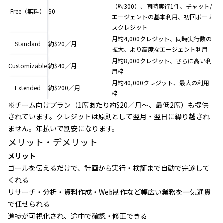
（約300）、同時実行1件、チャット/
Free（無料）
$0
エージェントの基本利用、初回ボーナ
スクレジット
月約4,000クレジット、同時実行数の
Standard
約$20／月
拡大、より高度なエージェント利用
月約8,000クレジット、さらに高い利
Customizable
約$40／月
用枠
月約40,000クレジット、最大の利用
Extended
約$200／月
枠
※チーム向けプラン（1席あたり約$20／月〜、最低2席）も提供
されています。クレジットは原則として翌月・翌日に繰り越され
ません。年払いで割安になります。
メリット・デメリット
メリット
ゴールを伝えるだけで、計画から実行・検証まで自動で完遂して
くれる
リサーチ・分析・資料作成・Web制作など幅広い業務を一気通貫
で任せられる
進捗が可視化され、途中で確認・修正できる