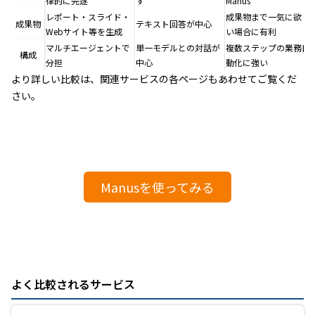
律的に完遂
す
Manus
レポート・スライド・
成果物まで一気に欲し
成果物
テキスト回答が中心
Webサイト等を生成
い場合に有利
マルチエージェントで
単一モデルとの対話が
複数ステップの業務自
構成
分担
中心
動化に強い
より詳しい比較は、関連サービスの各ページもあわせてご覧くだ
さい。
Manusを使ってみる
よく比較されるサービス