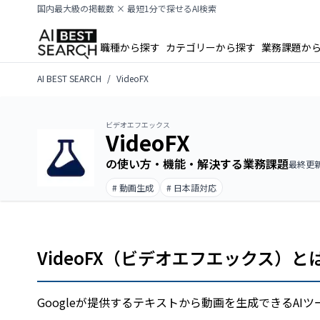
国内最大級の掲載数 × 最短1分で探せるAI検索
職種から探す
カテゴリーから探す
業務課題か
AI BEST SEARCH
VideoFX
ビデオエフエックス
VideoFX
の使い方・機能・解決する業務課題
最終更新日
# 動画生成
# 日本語対応
VideoFX（ビデオエフエックス）と
Googleが提供するテキストから動画を生成できるA