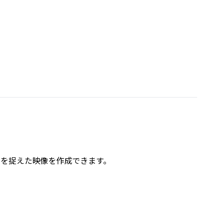
ンスを捉えた映像を作成できます。