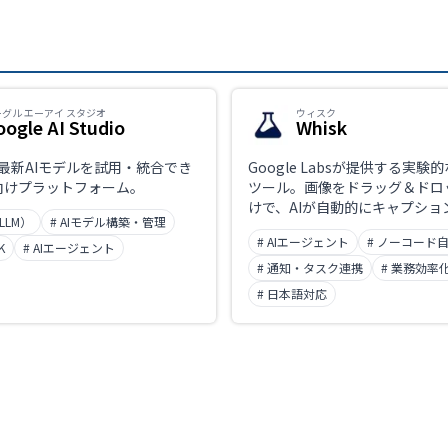
グル エーアイ スタジオ
ウィスク
ogle AI Studio
Whisk
eの最新AIモデルを試用・統合でき
Google Labsが提供する実験
向けプラットフォーム。
ツール。画像をドラッグ＆ドロ
けで、AIが自動的にキャプショ
LLM）
# AIモデル構築・管理
し、新しい画像を作成。Gemin
# AIエージェント
# ノーコード
Imagen 3を活用し、迅速な
K
# AIエージェント
イデアの探索を可能にする。
# 通知・タスク連携
# 業務効率
# 日本語対応