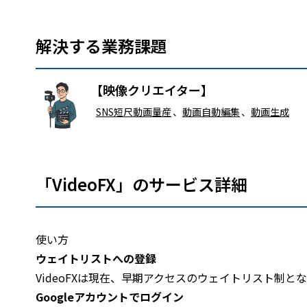
解決する業務課題
【映像クリエイター】
SNS短尺動画量産
、
動画自動編集
、
動画生成
「VideoFX」のサービス詳細
使い方
ウェイトリストへの登録
VideoFXは現在、早期アクセスのウェイトリスト
Googleアカウントでログイン