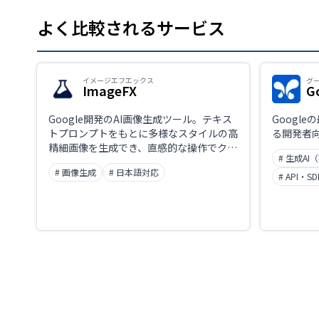
よく比較されるサービス
イメージエフエックス
グー
ImageFX
Go
Google開発のAI画像生成ツール。テキス
Googl
トプロンプトをもとに多様なスタイルの高
る開発者
精細画像を生成でき、直感的な操作でクリ
# 生成AI（
エイティブ表現をサポート。
# 画像生成
# 日本語対応
# API・SD