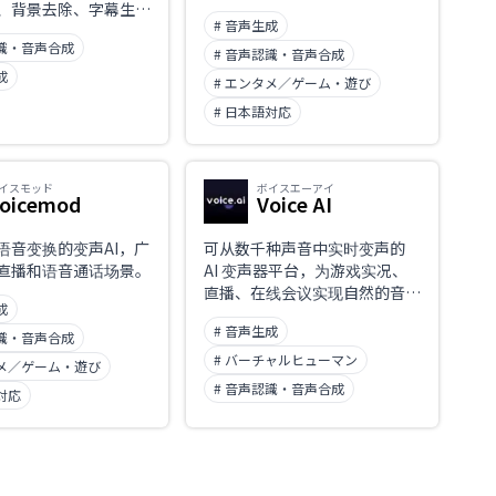
、背景去除、字幕生成
# 音声生成
能于一体，加速内容制
認識・音声合成
# 音声認識・音声合成
成
# エンタメ／ゲーム・遊び
# 日本語対応
イスモッド
ボイスエーアイ
oicemod
Voice AI
语音变换的变声AI，广
可从数千种声音中实时变声的
直播和语音通话场景。
AI 变声器平台，为游戏实况、
直播、在线会议实现自然的音色
成
转换。
# 音声生成
認識・音声合成
# バーチャルヒューマン
タメ／ゲーム・遊び
# 音声認識・音声合成
対応