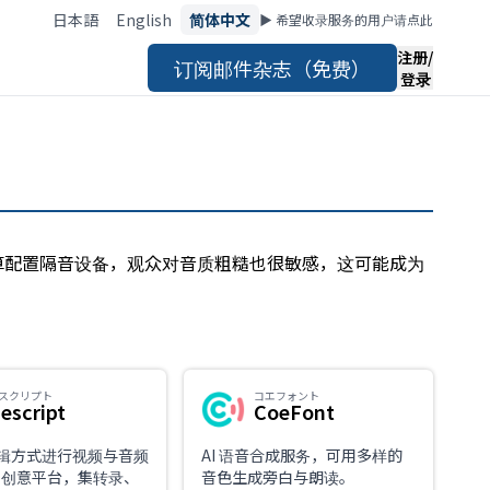
日本語
English
简体中文
▶︎ 希望收录服务的用户请点此
注册/
订阅邮件杂志（免费）
登录
算配置隔音设备，观众对音质粗糙也很敏感，这可能成为
スクリプト
コエフォント
escript
CoeFont
辑方式进行视频与音频
AI 语音合成服务，可用多样的
I 创意平台，集转录、
音色生成旁白与朗读。