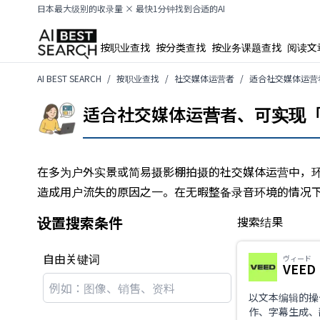
日本最大级别的收录量 × 最快1分钟找到合适的AI
按职业查找
按分类查找
按业务课题查找
阅读文
AI BEST SEARCH
按职业查找
社交媒体运营者
适合社交媒体运营者
适合社交媒体运营者、可实现「音
在多为户外实景或简易摄影棚拍摄的社交媒体运营中，
造成用户流失的原因之一。在无暇整备录音环境的情况下
设置搜索条件
搜索结果
自由关键词
ヴィード
VEED
以文本编辑的操
作、字幕生成、