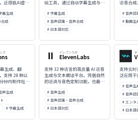
，还搭载AI虚拟
辑工具，通过自动字幕生成与编
语音合成
等前沿功能。
辑辅助，短时间内实现高精度视
等多项功
 字幕生成
# 字幕生成
# 音声
频制作。
作。
声合成
# 音声認識・音声合成
# 動画生
# 日本語対応
ンズ
イレブンラボ
ボ
ons
ElevenLabs
V
字幕生成、翻
支持 32 种语言的高质量 AI 语音
支持实时
支持 28 种以
生成与文本朗读平台。凭借自然
泛应用于
分钟内制作社交
的语调与音色定制功能，也最适
# 音声生
面向创作者的新
合有声书与视频配音。
 音声生成
# 音声生成
用。
# 音声
ット
# 音声認識・音声合成
# エン
ト
# 字幕生成
# 日本語対応
# 日本語