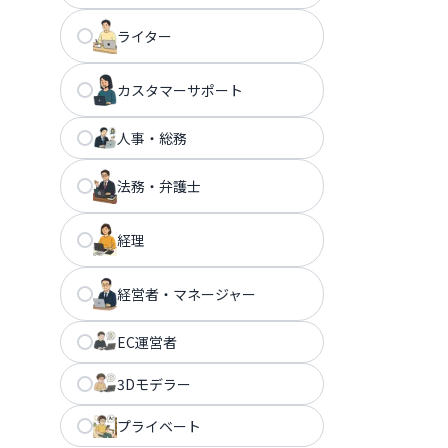
ライター
カスタマーサポート
人事・総務
法務・弁護士
経理
経営者・マネージャー
EC運営者
3Dモデラー
プライベート