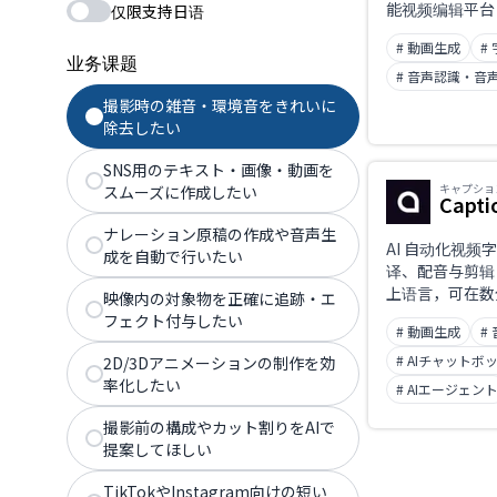
能视频编辑平台
仅限支持日语
形象、语音合成
# 動画生成
#
业务课题
# 音声認識・音
撮影時の雑音・環境音をきれいに
除去したい
SNS用のテキスト・画像・動画を
キャプショ
スムーズに作成したい
Capti
ナレーション原稿の作成や音声生
AI 自动化视频
成を自動で行いたい
译、配音与剪辑，
上语言，可在数
映像内の対象物を正確に追跡・エ
媒体短视频，是
フェクト付与したい
# 動画生成
#
一代视频编辑应
# AIチャットボ
2D/3Dアニメーションの制作を効
率化したい
# AIエージェン
撮影前の構成やカット割りをAIで
提案してほしい
TikTokやInstagram向けの短い