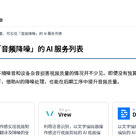
章
、可实现「音频降噪」的 AI 服务列表
频降噪」的 AI 服务列表
环境噪音和设备杂音损害视频质量的情况并不少见。即便没有预
，借助AI的降噪处理，也能在后期工序中提升音频质量。
ブリュー
デ
Vrew
D
作感实现视频制
利用语音识别，以文字编辑器操
以文字编
翻译及降噪的全
作感进行视频剪辑的 AI 视频编
编辑的 A