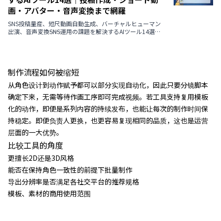
画・アバター・音声変換まで網羅
SNS投稿量産、短尺動画自動生成、バーチャルヒューマン
出演、音声変換――SNS運用の課題を解決するAIツール14選を
詳しく解説。ワークフローへの組み込み手順と活用ポイン
トを押さえ、エンゲージメント向上と運用効率化を同時に
実現します。
制作流程如何被缩短
从角色设计到动作赋予都可以部分实现自动化，因此只要分镜脚本
确定下来，无需等待作画工序即可完成视频。若工具支持复用模板
化的动作，即便是系列内容的持续发布，也能让每次的制作时间保
持稳定。即便负责人更换，也更容易复现相同的品质，这也是运营
层面的一大优势。
比较工具的角度
更擅长2D还是3D风格
能否在保持角色一致性的前提下批量制作
导出分辨率是否满足各社交平台的推荐规格
模板、素材的商用使用范围