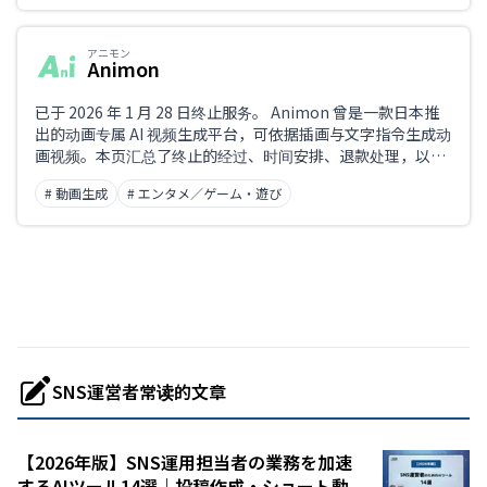
搭载实时帧预览与抑制质量劣化的优化技术，大大降低了 AI 视
频生成的门槛。
アニモン
Animon
已于 2026 年 1 月 28 日终止服务。 Animon 曾是一款日本推
出的动画专属 AI 视频生成平台，可依据插画与文字指令生成动
画视频。本页汇总了终止的经过、时间安排、退款处理，以及
当前可用的替代服务。
# 動画生成
# エンタメ／ゲーム・遊び
SNS運営者常读的文章
【2026年版】SNS運用担当者の業務を加速
するAIツール14選｜投稿作成・ショート動