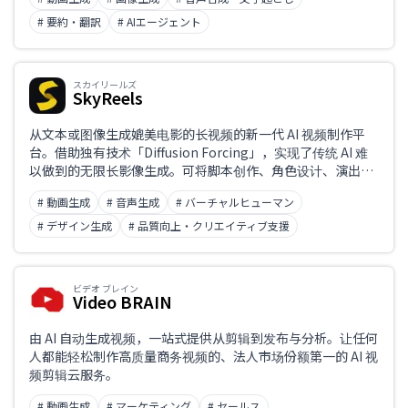
# 要約・翻訳
# AIエージェント
スカイリールズ
SkyReels
从文本或图像生成媲美电影的长视频的新一代 AI 视频制作平
台。借助独有技术「Diffusion Forcing」，实现了传统 AI 难
以做到的无限长影像生成。可将脚本创作、角色设计、演出、
剪辑一并自动化，加速短片、动画与广告内容的制作。还支持
# 動画生成
# 音声生成
# バーチャルヒューマン
组合多种视觉要素的高精度合成表现，以无代码方式实现专业
级别的影像制作。
# デザイン生成
# 品質向上・クリエイティブ支援
ビデオ ブレイン
Video BRAIN
由 AI 自动生成视频，一站式提供从剪辑到发布与分析。让任何
人都能轻松制作高质量商务视频的、法人市场份额第一的 AI 视
频剪辑云服务。
# 動画生成
# マーケティング
# セールス