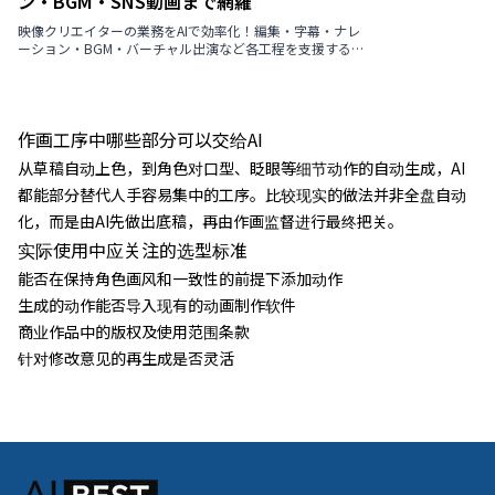
ン・BGM・SNS動画まで網羅
映像クリエイターの業務をAIで効率化！編集・字幕・ナレ
ーション・BGM・バーチャル出演など各工程を支援する最
新ツールを厳選紹介【2026年版】
作画工序中哪些部分可以交给AI
从草稿自动上色，到角色对口型、眨眼等细节动作的自动生成，AI
都能部分替代人手容易集中的工序。比较现实的做法并非全盘自动
化，而是由AI先做出底稿，再由作画监督进行最终把关。
实际使用中应关注的选型标准
能否在保持角色画风和一致性的前提下添加动作
生成的动作能否导入现有的动画制作软件
商业作品中的版权及使用范围条款
针对修改意见的再生成是否灵活