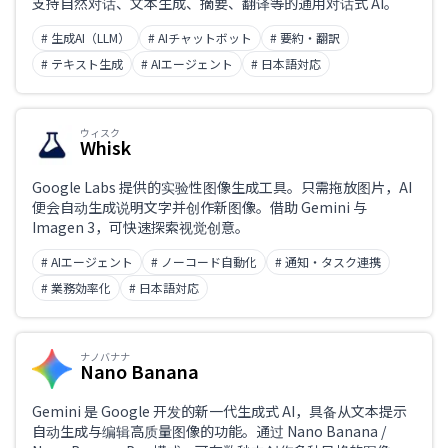
支持自然对话、文本生成、摘要、翻译等的通用对话式 AI。
# 生成AI（LLM）
# AIチャットボット
# 要約・翻訳
# テキスト生成
# AIエージェント
# 日本語対応
ウィスク
Whisk
Google Labs 提供的实验性图像生成工具。只需拖放图片，AI
便会自动生成说明文字并创作新图像。借助 Gemini 与
Imagen 3，可快速探索视觉创意。
# AIエージェント
# ノーコード自動化
# 通知・タスク連携
# 業務効率化
# 日本語対応
ナノバナナ
Nano Banana
Gemini 是 Google 开发的新一代生成式 AI，具备从文本提示
自动生成与编辑高质量图像的功能。通过 Nano Banana /