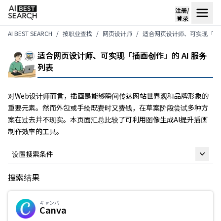
注册/
登录
AI BEST SEARCH
按职业查找
网页设计师
适合网页设计师、可实现「插画
适合网页设计师、可实现「插画创作」的 AI 服务
列表
对Web设计师而言，插画是能够瞬间传达网站世界观和品牌形象的
重要元素。然而外包或手绘既费时又费钱，在草案阶段尝试多种方
案在过去并不现实。本页面汇总比较了可利用图像生成AI提升插画
制作效率的工具。
设置搜索条件
搜索结果
自由关键词
キャンバ
Canva