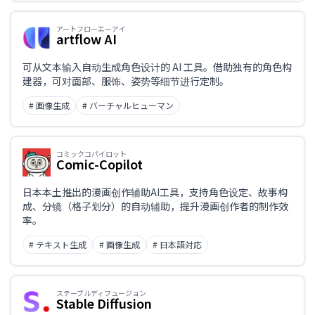
アートフローエーアイ
artflow AI
可从文本输入自动生成角色设计的 AI 工具。借助独有的角色构
建器，可对面部、服饰、姿势等细节进行定制。
# 画像生成
# バーチャルヒューマン
コミックコパイロット
Comic-Copilot
日本本土推出的漫画创作辅助AI工具，支持角色设定、故事构
成、分镜（格子划分）的自动辅助，提升漫画创作者的制作效
率。
# テキスト生成
# 画像生成
# 日本語対応
ステーブルディフュージョン
Stable Diffusion