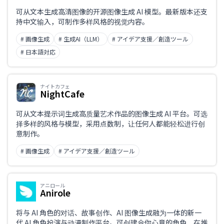
可从文本生成高清图像的开源图像生成 AI 模型。最新版本还支
持中文输入，可制作多样风格的视觉内容。
# 画像生成
# 生成AI（LLM）
# アイデア支援／創造ツール
# 日本語対応
ナイトカフェ
NightCafe
可从文本提示词生成高质量艺术作品的图像生成 AI 平台。可选
择多样的风格与模型，采用点数制，让任何人都能轻松进行创
意制作。
# 画像生成
# アイデア支援／創造ツール
アニロール
Anirole
将与 AI 角色的对话、故事创作、AI 图像生成融为一体的新一
代 AI 角色扮演与动漫制作平台。可创建合你心意的角色，在推