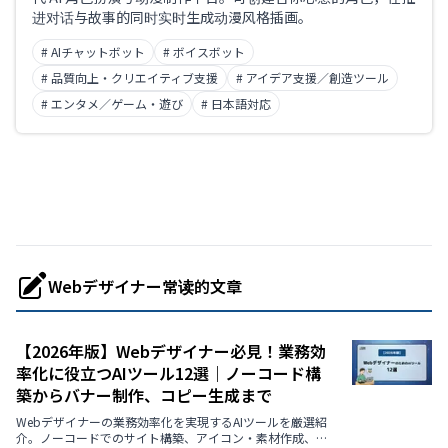
进对话与故事的同时实时生成动漫风格插画。
# AIチャットボット
# ボイスボット
# 品質向上・クリエイティブ支援
# アイデア支援／創造ツール
# エンタメ／ゲーム・遊び
# 日本語対応
Webデザイナー常读的文章
【2026年版】Webデザイナー必見！業務効
率化に役立つAIツール12選｜ノーコード構
築からバナー制作、コピー生成まで
Webデザイナーの業務効率化を実現するAIツールを厳選紹
介。ノーコードでのサイト構築、アイコン・素材作成、バ