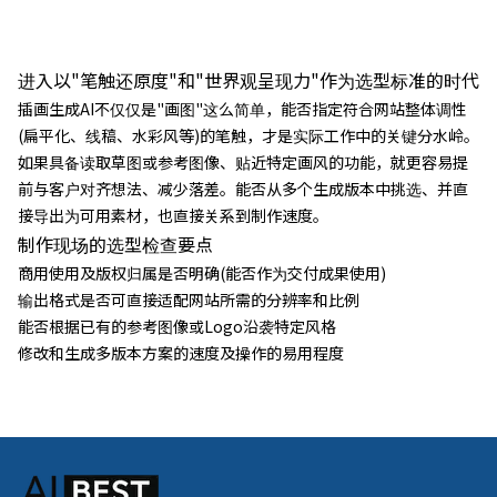
ナー自動生成、A/Bテスト用コピー生成など、実務に直結す
る最新ツールを解説します。
进入以"笔触还原度"和"世界观呈现力"作为选型标准的时代
插画生成AI不仅仅是"画图"这么简单，能否指定符合网站整体调性
(扁平化、线稿、水彩风等)的笔触，才是实际工作中的关键分水岭。
如果具备读取草图或参考图像、贴近特定画风的功能，就更容易提
前与客户对齐想法、减少落差。能否从多个生成版本中挑选、并直
接导出为可用素材，也直接关系到制作速度。
制作现场的选型检查要点
商用使用及版权归属是否明确(能否作为交付成果使用)
输出格式是否可直接适配网站所需的分辨率和比例
能否根据已有的参考图像或Logo沿袭特定风格
修改和生成多版本方案的速度及操作的易用程度