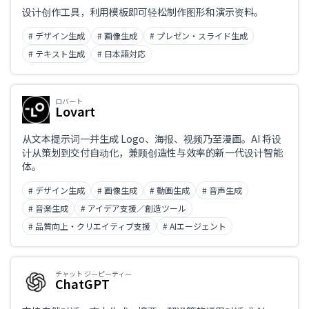
仅限支持日语
设计创作工具，利用模板即可轻松制作图形和演示资料。
# デザイン生成
# 画像生成
# プレゼン・スライド生成
业务课题
# テキスト生成
# 日本語対応
ロバート
职业
Lovart
从文本提示词一并生成 Logo、海报、视频乃至漫画。AI 将设
计从策划到交付自动化，兼顾创造性与效率的新一代设计智能
体。
# デザイン生成
# 画像生成
# 動画生成
# 音声生成
# 音楽生成
# アイデア支援／創造ツール
# 品質向上・クリエイティブ支援
# AIエージェント
チャット ジーピーティー
ChatGPT