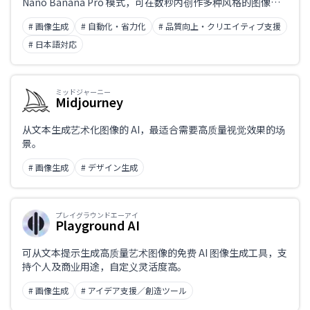
Nano Banana Pro 模式，可在数秒内创作多种风格的图像，
并支持对编辑内容进行精细调整。只需文字指令，即可覆盖从
# 画像生成
# 自動化・省力化
# 品質向上・クリエイティブ支援
真实照片风到创意表达的广泛需求，助力视觉内容制作提效。
# 日本語対応
ミッドジャーニー
Midjourney
从文本生成艺术化图像的 AI，最适合需要高质量视觉效果的场
景。
# 画像生成
# デザイン生成
プレイグラウンドエーアイ
Playground AI
可从文本提示生成高质量艺术图像的免费 AI 图像生成工具，支
持个人及商业用途，自定义灵活度高。
# 画像生成
# アイデア支援／創造ツール