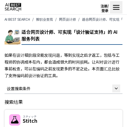
注册/
登录
AI BEST SEARCH
按职业查找
网页设计师
适合网页设计师、可实现「设计
适合网页设计师、可实现「设计验证支持」的 AI
服务列表
如果在设计稿阶段没能发现问题，等到实现之后才返工，包括与工
程师的协调成本在内，都会造成很大的时间损耗。让AI对设计进行
事前检查，可以在编码之前发现更多的不足之处。本页面汇总比较
了支持编码前设计验证的工具。
设置搜索条件
搜索结果
自由关键词
スティッチ
Stitch