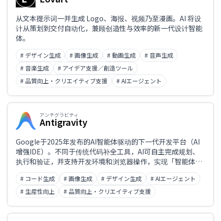
从文本提示词一并生成 Logo、海报、视频乃至漫画。AI 将设
计从策划到交付自动化，兼顾创造性与效率的新一代设计智能
体。
# デザイン生成
# 画像生成
# 動画生成
# 音声生成
# 音楽生成
# アイデア支援／創造ツール
# 品質向上・クリエイティブ支援
# AIエージェント
アンチグラビティ
Antigravity
Google于2025年发布的AI智能体驱动的下一代开发平台（AI
增强IDE）。不同于传统代码补全工具，AI可自主完成规划、
执行和验证，并支持开发环境和浏览器操作，实现「智能体优
先」的软件开发。以免费公开预览版提供，可与Gemini 3等多
# コード生成
# 画像生成
# デザイン生成
# AIエージェント
种AI模型集成。
# 生産性向上
# 品質向上・クリエイティブ支援