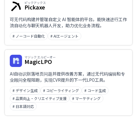
ピックアックス
Pickaxe
可无代码构建并管理自定义 AI 智能体的平台。能快速进行工作
流自动化与聊天机器人开发，助力优化业务流程。
# ノーコード自動化
# AIエージェント
マジック エルピーオー
MagicLPO
AI自动识别落地页问题并提供改善方案，通过无代码编辑和专
业顾问全程陪跑，实现CVR提升的下一代LPO工具。
# デザイン生成
# コピーライティング
# コード生成
# 品質向上・クリエイティブ支援
# マーケティング
# 日本語対応