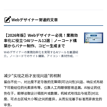
Webデザイナー常读的文章
【2026年版】Webデザイナー必見！業務効
率化に役立つAIツール12選｜ノーコード構
築からバナー制作、コピー生成まで
Webデザイナーの業務効率化を実現するAIツールを厳選紹
介。ノーコードでのサイト構築、アイコン・素材作成、バ
ナー自動生成、A/Bテスト用コピー生成など、実務に直結す
る最新ツールを解説します。
减少"实现之后才发现问题"的机制
留白不统一、对比度不足导致的无障碍(可访问性)问题、响应式布局
下可能错位的元素排布等，仅靠人工肉眼很容易遗漏。AI验证的优
势在于，能够读取设计稿图片或数据，机械式地找出与规范(对比
度、可点击区域大小等)之间的差异，从而实现基于标准而非直觉的
审查。