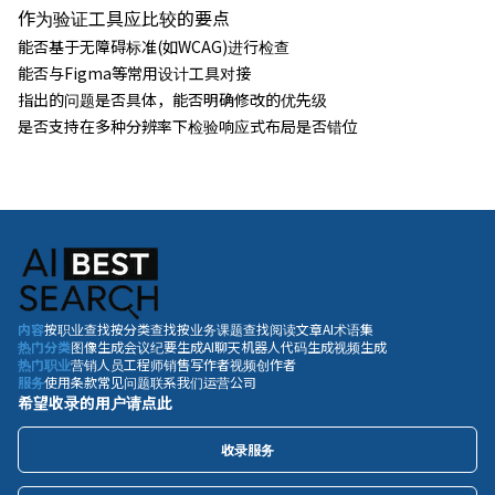
作为验证工具应比较的要点
能否基于无障碍标准(如WCAG)进行检查
能否与Figma等常用设计工具对接
指出的问题是否具体，能否明确修改的优先级
是否支持在多种分辨率下检验响应式布局是否错位
内容
按职业查找
按分类查找
按业务课题查找
阅读文章
AI术语集
热门分类
图像生成
会议纪要生成
AI聊天机器人
代码生成
视频生成
热门职业
营销人员
工程师
销售
写作者
视频创作者
服务
使用条款
常见问题
联系我们
运营公司
希望收录的用户请点此
收录服务