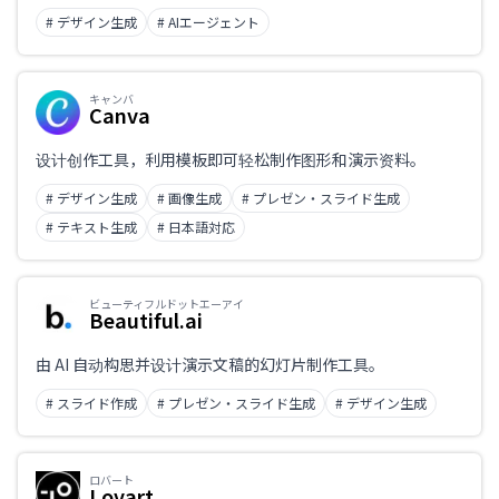
# デザイン生成
# AIエージェント
キャンバ
Canva
设计创作工具，利用模板即可轻松制作图形和演示资料。
# デザイン生成
# 画像生成
# プレゼン・スライド生成
# テキスト生成
# 日本語対応
ビューティフルドットエーアイ
Beautiful.ai
由 AI 自动构思并设计演示文稿的幻灯片制作工具。
# スライド作成
# プレゼン・スライド生成
# デザイン生成
ロバート
Lovart