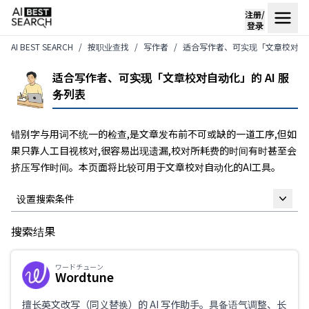
注册/
登录
AI BEST SEARCH
按职业查找
写作者
适合写作者、可实现「文章校对自动
适合写作者、可实现「文章校对自动化」的 AI 服
务列表
错别字与用词不统一的检查,是文章发布前不可或缺的一道工序,但如
果只靠人工目视核对,很容易出现遗漏,校对所耗费的时间有时甚至会
挤压写作时间。本页面将比较可用于文章校对自动化的AI工具。
设置搜索条件
搜索结果
自由关键词
ワードチューン
Wordtune
仅限支持日语
擅长英文改写（同义替换）的 AI 写作助手。具备语气调整、长