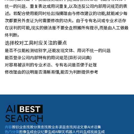
统一的问题、重复表达或用词重复,以及违反公司内部用词规范的表
述。若配合使用能同时给出指摘理由与修改建议的功能,就能减少每
次都要另外查证为何需要修改的功夫。由于专有名词或专业术语存
在误判的可能,现实的做法是不要全盘照搬所有提示,而是由人工做最
终判断。
选择校对工具时应关注的要点
是否不仅能检测错别字,还能发现文体、用词不统一的问题
能否登录公司内部特有的用词规范(异形词词典)
对容易被误判的专业术语、专有名词是否便于处理
修改理由的说明是否清晰易懂,能否为判断提供参考
内容
按职业查找
按分类查找
按业务课题查找
阅读文章
AI术语集
热门分类
图像生成
会议纪要生成
AI聊天机器人
代码生成
视频生成