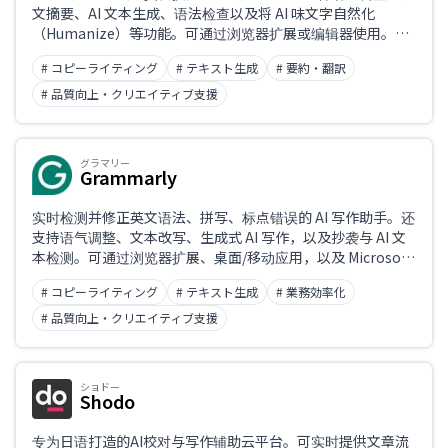
文摘要、AI 文本生成、语法检查以及将 AI 味文字自然化
（Humanize）等功能。可通过浏览器扩展或编辑器使用。主
业务课题
要支持英语，实际上不支持中文或日文文章的校对与改写。
# コピーライティング
# テキスト生成
# 要約・翻訳
# 品質向上・クリエイティブ支援
职业
グラマリー
Grammarly
实时检测并修正英文语法、拼写、标点错误的 AI 写作助手。还
支持语气调整、文本改写、生成式 AI 写作，以及抄袭与 AI 文
本检测。可通过浏览器扩展、桌面/移动应用，以及 Microsoft
Office 与 Google 文档联动广泛使用。校对对象以英语为主，
# コピーライティング
# テキスト生成
# 業務効率化
对日语文本校对几乎不支持。
# 品質向上・クリエイティブ支援
ショドー
Shodo
专为日语打造的AI校对与写作辅助云平台。可实时提供文章流