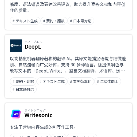
畅度、语法错误及表达改善建议，助力提升商务文档和内容创
作的质量。
# テキスト生成
# 要約・翻訳
# 日本語対応
ディープエル
DeepL
以高精度机器翻译著称的翻译 AI。其译文能捕捉语境与细微差
别、自然流畅而广受好评，支持 30 多种语言。还提供润色与
改写文本的「DeepL Write」、整篇文档翻译、术语库、浏览
器扩展与 API，强力助力商务英文邮件与资料撰写。完整支持
# 要約・翻訳
# テキスト生成
# 業務効率化
# 生産性向上
中文。
# 日本語対応
ライトソニック
Writesonic
专注于营销内容生成的AI写作工具。