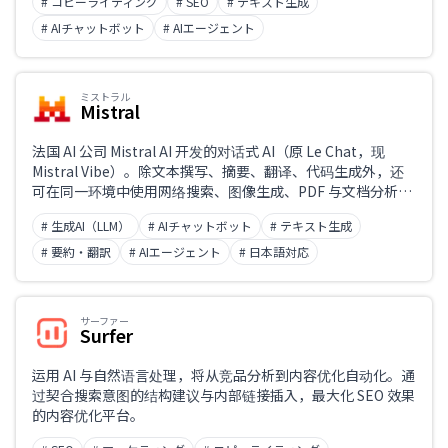
# コピーライティング
# SEO
# テキスト生成
# AIチャットボット
# AIエージェント
ミストラル
Mistral
法国 AI 公司 Mistral AI 开发的对话式 AI（原 Le Chat，现
Mistral Vibe）。除文本撰写、摘要、翻译、代码生成外，还
可在同一环境中使用网络搜索、图像生成、PDF 与文档分析、
Deep Research（深度调研）、语音输入、记忆、项目管理乃
# 生成AI（LLM）
# AIチャットボット
# テキスト生成
至编程智能体。支持中文的输入与输出。
# 要約・翻訳
# AIエージェント
# 日本語対応
サーファー
Surfer
运用 AI 与自然语言处理，将从竞品分析到内容优化自动化。通
过契合搜索意图的结构建议与内部链接插入，最大化 SEO 效果
的内容优化平台。