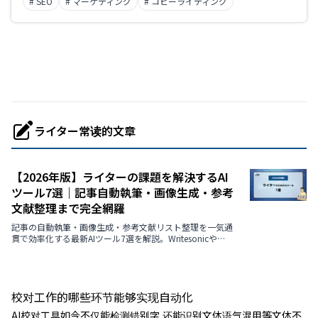
# SEO
# マーケティング
# コピーライティング
ライター常读的文章
【2026年版】ライターの課題を解決するAI
ツール7選｜記事自動執筆・画像生成・参考
文献整理まで完全網羅
記事の自動執筆・画像生成・参考文献リスト整理を一気通
貫で効率化する最新AIツール7選を解説。Writesonicや
Canvaなどを活用し、制作スピードと品質を両立させたい
ライター必見の2026年最新版ガイド。
校对工作的哪些环节能够实现自动化
AI校对工具如今不仅能检测错别字,还能识别文体语气混用等文体不