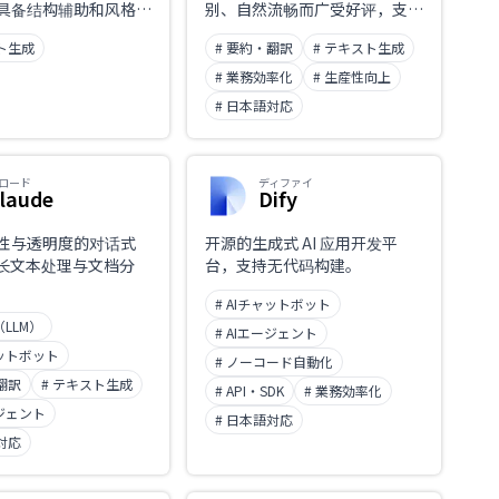
具备结构辅助和风格自
别、自然流畅而广受好评，支持
。
30 多种语言。还提供润色与改
スト生成
# 要約・翻訳
# テキスト生成
写文本的「DeepL Write」、整
篇文档翻译、术语库、浏览器扩
# 業務効率化
# 生産性向上
展与 API，强力助力商务英文邮
# 日本語対応
件与资料撰写。完整支持中文。
ロード
ディファイ
laude
Dify
性与透明度的对话式
开源的生成式 AI 应用开发平
长长文本处理与文档分
台，支持无代码构建。
# AIチャットボット
（LLM）
# AIエージェント
ャットボット
# ノーコード自動化
翻訳
# テキスト生成
# API・SDK
# 業務効率化
ージェント
# 日本語対応
対応