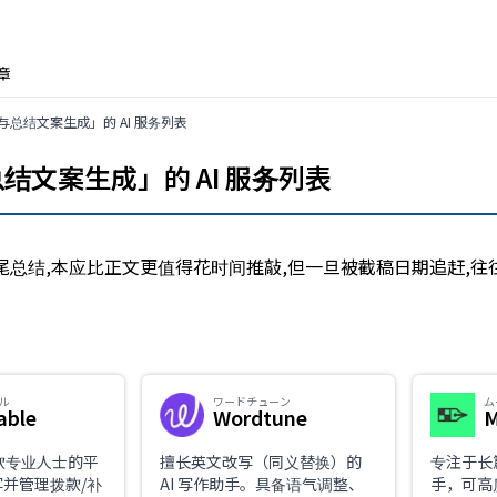
章
总结文案生成」的 AI 服务列表
文案生成」的 AI 服务列表
尾总结,本应比正文更值得花时间推敲,但一旦被截稿日期追赶,
ル
ワードチューン
ム
able
Wordtune
拨款专业人士的平
擅长英文改写（同义替换）的
专注于长
撰写并管理拨款/补
AI 写作助手。具备语气调整、
手，可高