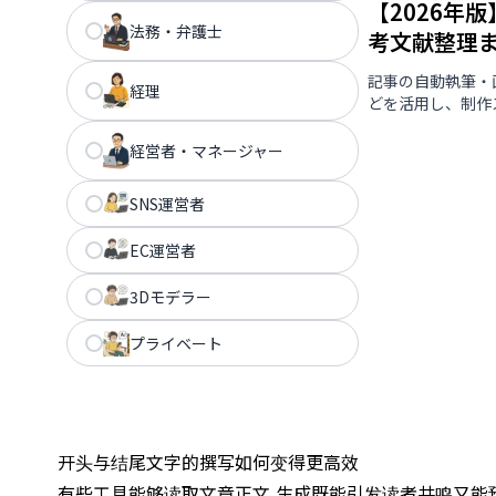
【2026年
法務・弁護士
考文献整理
記事の自動執筆・画
経理
どを活用し、制作
経営者・マネージャー
SNS運営者
EC運営者
3Dモデラー
プライベート
开头与结尾文字的撰写如何变得更高效
有些工具能够读取文章正文,生成既能引发读者共鸣又能