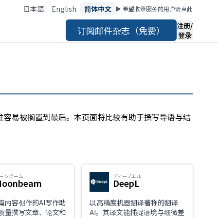
日本語
English
简体中文
▶︎ 希望收录服务的用户请点此
注册/
订阅邮件杂志（免费）
登录
往往容易被搁置到最后。本页面将比较有助于撰写导语与结
ーンビーム
ディープエル
Moonbeam
DeepL
篇内容创作的AI写作助
以高精度机器翻译著称的翻译
质量撰写文章、论文和
AI。其译文能捕捉语境与细微差