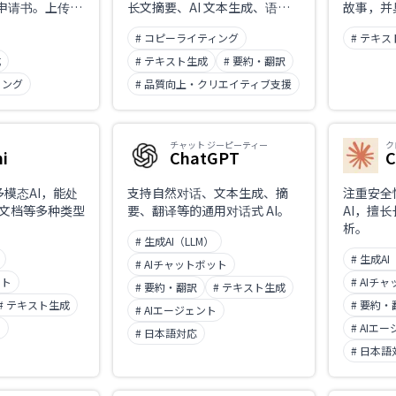
）申请书。上传过
长文摘要、AI 文本生成、语法
故事，并
，AI 会学习
检查以及将 AI 味文字自然化
定义功能
# コピーライティング
# テキ
，生成提案书
（Humanize）等功能。可通过
）草稿。通过
浏览器扩展或编辑器使用。主要
成
# テキスト生成
# 要約・翻訳
 进行资助方
支持英语，实际上不支持中文或
ィング
# 品質向上・クリエイティブ支援
配、RFP 分析、
日文文章的校对与改写。
为申请工作提供
チャット ジーピーティー
ク
i
ChatGPT
C
多模态AI，能处
支持自然对话、文本生成、摘
注重安全
文档等多种类型
要、翻译等的通用对话式 AI。
AI，擅
析。
# 生成AI（LLM）
# 生成AI
# AIチャットボット
ット
# AIチ
# 要約・翻訳
# テキスト生成
# テキスト生成
# 要約・
# AIエージェント
ト
# AIエ
# 日本語対応
# 日本語