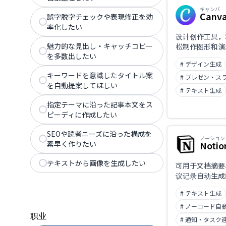
キャンバ
Canv
誤字脱字チェックや表現修正を効
率化したい
设计创作工具，
魅力的な見出し・キャッチコピー
松制作图形和演
を多数出したい
# デザイン生成
キーワードを意識したタイトル案
# プレゼン・ス
を自動提案してほしい
# テキスト生成
指定テーマに沿った記事本文をス
ピーディに作成したい
SEOや読者ニーズに沿った構成を
ノーション
素早く作りたい
Notio
テキストから画像を生成したい
可用于文档摘要
议记录自动生成的
# テキスト生成
# ノーコード自
职业
# 通知・タスク