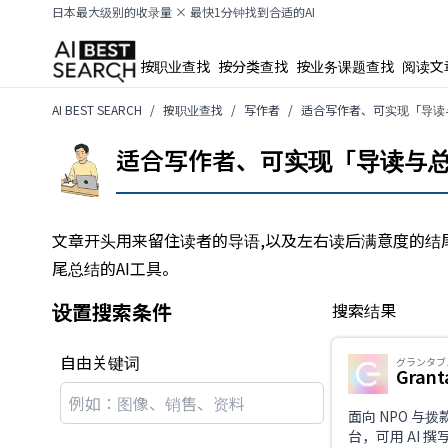
日本最大级别的收录量 × 最快1分钟找到合适的AI
按职业查找
按分类查找
按业务课题查找
阅读文
AI BEST SEARCH
按职业查找
写作者
适合写作者、可实现「导读与
适合写作者、可实现「导读与总结
文章开头用来留住读者的导语,以及左右读后满意度的结
尾总结的AI工具。
设置搜索条件
搜索结果
自由关键词
グランタブ
Grant
面向 NPO 与
台，可用 AI 