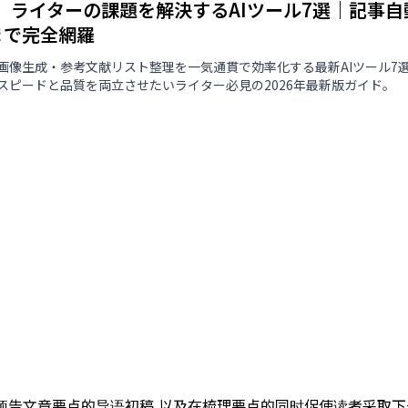
版】ライターの課題を解決するAIツール7選｜記事
まで完全網羅
像生成・参考文献リスト整理を一気通貫で効率化する最新AIツール7選を解説。
スピードと品質を両立させたいライター必見の2026年最新版ガイド。
预告文章要点的导语初稿,以及在梳理要点的同时促使读者采取