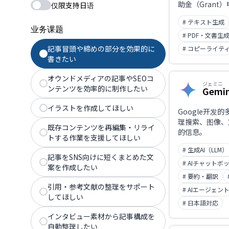
助金（Grant
仅限支持日语
往申请书与资料后
# テキスト生成
组织信息与文风
业务课题
（Proposal
# PDF・文書生
GrantGraph
記事冒頭や締めの部分を効果的に
# コピーライテ
（Funder）匹
書きたい
团队协同编辑，
一站式支持。
オウンドメディアの記事やSEOコ
ジェミニ
ンテンツを効率的に制作したい
Gemin
イラストを作成してほしい
Google开发的
理搜索、图像、
既存コンテンツを再編集・リライ
的信息。
トする作業を支援してほしい
# 生成AI（LLM）
記事をSNS向けに短くまとめた文
# AIチャットボ
案を作成したい
# 要約・翻訳
引用・参考文献の整理をサポート
# AIエージェン
してほしい
# 日本語対応
インタビュー素材から記事構成を
自動整理したい