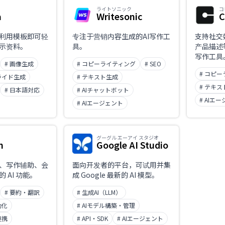
ライトソニック
コ
a
Writesonic
C
利用模板即可轻
专注于营销内容生成的AI写作工
支持社交
示资料。
具。
产品描述
写作工具
# 画像生成
# コピーライティング
# SEO
# コピ
ライド生成
# テキスト生成
# テキ
# 日本語対応
# AIチャットボット
# AIエ
# AIエージェント
グーグル エーアイ スタジオ
n
Google AI Studio
、写作辅助、会
面向开发者的平台，可试用并集
 AI 功能。
成 Google 最新的 AI 模型。
# 要約・翻訳
# 生成AI（LLM）
動化
# AIモデル構築・管理
連携
# API・SDK
# AIエージェント