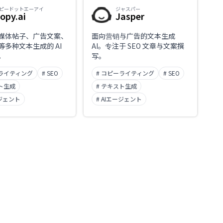
ピードットエーアイ
ジャスパー
opy.ai
Jasper
媒体帖子、广告文案、
面向营销与广告的文本生成
等多种文本生成的 AI
AI。专注于 SEO 文章与文案撰
。
写。
ーライティング
# SEO
# コピーライティング
# SEO
スト生成
# テキスト生成
ージェント
# AIエージェント