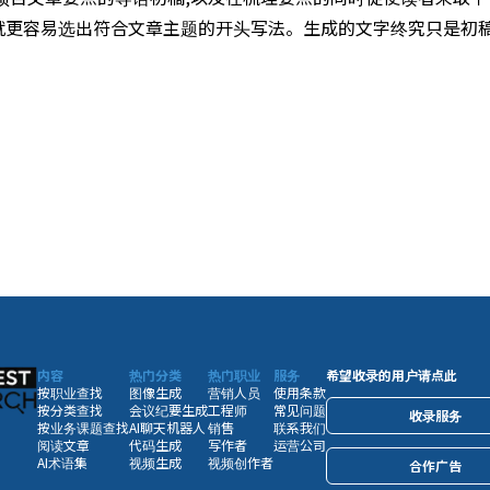
,就更容易选出符合文章主题的开头写法。生成的文字终究只是初稿
内容
热门分类
热门职业
服务
希望收录的用户请点此
按职业查找
图像生成
营销人员
使用条款
按分类查找
会议纪要生成
工程师
常见问题
收录服务
按业务课题查找
AI聊天机器人
销售
联系我们
阅读文章
代码生成
写作者
运营公司
AI术语集
视频生成
视频创作者
合作广告