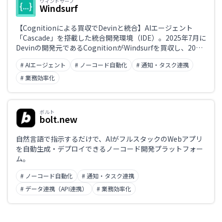
ウィンドサーフ
Windsurf
【Cognitionによる買収でDevinと統合】AIエージェント
「Cascade」を搭載した統合開発環境（IDE）。2025年7月に
Devinの開発元であるCognitionがWindsurfを買収し、2026
年4月リリースのWindsurf 2.0ではDevinがネイティブ統合さ
# AIエージェント
# ノーコード自動化
# 通知・タスク連携
れました。DevinはWindsurfのPro／Max／Teamsの各プラ
ンに含まれます。
# 業務効率化
ボルト
bolt.new
自然言語で指示するだけで、AIがフルスタックのWebアプリ
を自動生成・デプロイできるノーコード開発プラットフォー
ム。
# ノーコード自動化
# 通知・タスク連携
# データ連携（API連携）
# 業務効率化