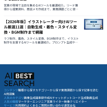
営業の現場で注目を集めるAIツールを厳選紹介。リード獲
得から提案資料、商談メモ作成まで、業務課題ごとに使え
る最新AIを解説します。
【2026年版】イラストレーター向けAIツー
ル厳選11選｜自動生成・着色・スタイル変
換・BGM制作まで網羅
ラフ制作、着色、スタイル変換、BGM制作まで、イラスト
制作を支援するAIツールを厳選紹介。プロンプト生成や画
風変換など、クリエイターの創造性を引き出す最新ツール
を徹底解説【2026年最新版】
コンテンツ
職種から探す
カテゴリーから探す
業務課題から探す
記事を読む
AI用語集
人気のカテゴリ
画像生成
議事録作成
AIチャットボット
コード生成
動画生成
人気の職種
マーケター
エンジニア
営業
ライター
映像クリエイター
サービス
利用規約
よくあるご質問
お問い合わせ
運営会社