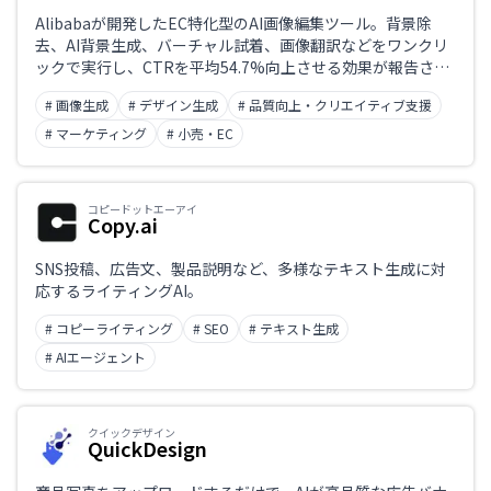
Alibabaが開発したEC特化型のAI画像編集ツール。背景除
去、AI背景生成、バーチャル試着、画像翻訳などをワンクリ
ックで実行し、CTRを平均54.7%向上させる効果が報告され
ています。無料プランから利用可能で、広告制作の効率化と
# 画像生成
# デザイン生成
# 品質向上・クリエイティブ支援
コスト削減を実現します。
# マーケティング
# 小売・EC
コピードットエーアイ
Copy.ai
SNS投稿、広告文、製品説明など、多様なテキスト生成に対
応するライティングAI。
# コピーライティング
# SEO
# テキスト生成
# AIエージェント
クイックデザイン
QuickDesign