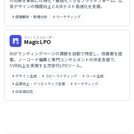
の効果を事前に可視化・最適化できるプラットフォーム。広
告デザインの精度向上とA/Bテスト高速化を支援。
# 感情解析・表情分析
# マーケティング
マジック エルピーオー
MagicLPO
AIがランディングページの課題を自動で特定し、改善案を提
案。ノーコード編集と専門コンサルタントの伴走支援で、
CVR向上を実現する次世代LPOツール。
# デザイン生成
# コピーライティング
# コード生成
# 品質向上・クリエイティブ支援
# マーケティング
# 日本語対応