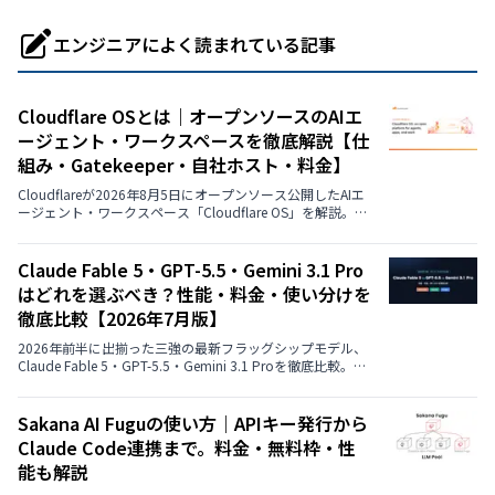
エンジニアによく読まれている記事
Cloudflare OSとは｜オープンソースのAIエ
ージェント・ワークスペースを徹底解説【仕
組み・Gatekeeper・自社ホスト・料金】
Cloudflareが2026年8月5日にオープンソース公開したAIエ
ージェント・ワークスペース「Cloudflare OS」を解説。ゼ
ロ権限から始まるGatekeeperセキュリティ、AI Gatewayに
よるモデル選択とコスト管理、Gadget（小さな自作アプ
リ）、自社のCloudflareアカウントへのデプロイ手順、料
Claude Fable 5・GPT-5.5・Gemini 3.1 Pro
金までを公式ブログとGitHubの記載にもとづいてまとめま
はどれを選ぶべき？性能・料金・使い分けを
した。
徹底比較【2026年7月版】
2026年前半に出揃った三強の最新フラッグシップモデル、
Claude Fable 5・GPT-5.5・Gemini 3.1 Proを徹底比較。ベ
ンチマーク性能、API料金、コンテキストウィンドウ、マル
チモーダル対応、ChatGPT Plus/Claude Pro/Google AI
Proなど消費者向けプランでの使い方まで、公式データを中
Sakana AI Fuguの使い方｜APIキー発行から
心に用途別のおすすめを解説します。
Claude Code連携まで。料金・無料枠・性
能も解説