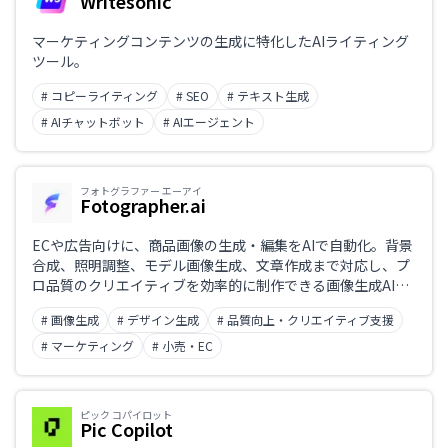
Writesonic
日本語対応のみ
マーケティングコンテンツの生成に特化したAIライティング
ツール。
業務課題
# コピーライティング
# SEO
# テキスト生成
# AIチャットボット
# AIエージェント
職種
フォトグラファー エーアイ
Fotographer.ai
ECや広告向けに、商品画像の生成・編集をAIで自動化。背景
合成、照明調整、モデル画像生成、文章作成まで対応し、プ
ロ品質のクリエイティブを効率的に制作できる画像生成AIツ
ール。
# 画像生成
# デザイン生成
# 品質向上・クリエイティブ支援
# マーケティング
# 小売・EC
ピック コパイロット
Pic Copilot