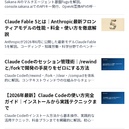
Sakana AIのマルチエージェント基盤Fuguを解説。
console.sakana.aiでのAPIキー発行、OpenAI互換APIの呼び
出し方、CodexやClaude Codeと連携する手順を具体的に
紹介。Fugu／Fugu Ultra／Fugu Cyberの使い分け、料金と
無料枠の有無、ベンチマーク性能までまとめました。
Claude Fable 5とは｜Anthropic最新フロン
ティアモデルの性能・料金・使い方を徹底解
説
Anthropicが2026年6月に公開した最新モデルClaude Fable
5を解説。コーディング・知識労働・科学分野でのベンチマ
ーク性能、Mythos 5との違い、API料金、使い方までを公式
データとともに紹介します。
Claude Codeのセッション管理術｜/rewind
と/forkで開発の手戻りをゼロにする方法
Claude Codeの/rewind・/fork・/clear・/compactを体系
的に解説。コンテキストウィンドウの仕組みからチェック
ポイント、実践シナリオ、使い分けフローチャートまで、
セッション管理を開発戦略として活用する方法を紹介しま
す。
【2026年最新】Claude Codeの使い方完全
ガイド｜インストールから実践テクニックま
で
Claude Codeのインストール方法から基本操作、実践的な
活用テクニック、料金プランまでを網羅的に解説。初心者
から中級者まで、実プロジェクトですぐに使えるベストプ