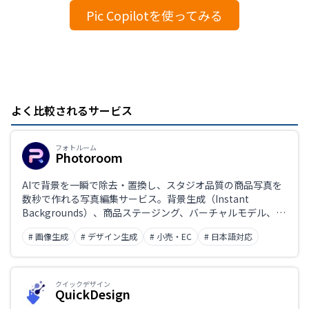
Pic Copilotを使ってみる
よく比較されるサービス
フォトルーム
Photoroom
AIで背景を一瞬で除去・置換し、スタジオ品質の商品写真を
数秒で作れる写真編集サービス。背景生成（Instant
Backgrounds）、商品ステージング、バーチャルモデル、ゴ
ーストマネキン、最大250枚のバッチ編集、APIまで備え、
# 画像生成
# デザイン生成
# 小売・EC
# 日本語対応
EC運営者の商品画像制作に向く。アプリ・WebともにUIは日
本語に対応。
クイックデザイン
QuickDesign