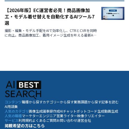
【2026年版】EC運営者必見！商品画像加
工・モデル着せ替えを自動化するAIツール7
選
撮影・編集・モデル手配をAIで効率化し、CTRとCVRを同時
に向上。商品画像加工、着用イメージ生成を叶える最新AI
ツール7選と導入メリットをわかりやすく解説。
コンテンツ
職種から探す
カテゴリーから探す
業務課題から探す
記事を読む
AI用語集
人気のカテゴリ
画像生成
議事録作成
AIチャットボット
コード生成
動画生成
人気の職種
マーケター
エンジニア
営業
ライター
映像クリエイター
サービス
利用規約
よくあるご質問
お問い合わせ
運営会社
掲載希望の方はこちら