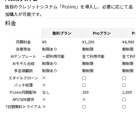
独自のクレジットシステム「Pcoins」を導入し、必要に応じて追
加購入が可能です。
料金
無料プラン
Proプラン
Pr
月額料金
¥0
¥1,200
¥4,980
背景除去
制限あり
無制限
無制限
AIテンプレート
一部利用可能
全て利用可能
全て利用
AIモデル合成
制限あり
無制限
無制限
多言語翻訳
制限あり
無制限
無制限
スタイルクローン
×
○
○
バッチ処理
×
○
○
Pcoins月間配布
なし
200
2,000
API/SDK提供
×
×
○
7日間無料トライアル
×
○
○