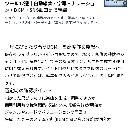
ツール17選｜自動編集・字幕・ナレーショ
ン・BGM・SNS動画まで網羅
映像クリエイターの業務をAIで効率化！編集・字幕・ナレ
ーション・BGM・バーチャル出演など各工程を支援する最
新ツールを厳選紹介【2026年版】
「尺にぴったり合うBGM」を都度作る発想へ
既存のライブラリから近い曲を探すのではなく、映像の秒数やジ
ャンル・雰囲気を指定してその都度オリジナル曲を生成する運用
に切り替えられます。イントロやサビの長さを映像のカットに合
わせて調整できれば、編集側でのタイミング合わせの手間も減り
ます。
選定時の確認ポイント
指定した尺ぴったりに楽曲を生成・調整できるか
商用利用時の権利関係(収益化への影響含む)が明確か
ジャンルやムードのバリエーションの豊富さ
生成した楽曲のステム分割(BGMと効果音の分離)が可能か