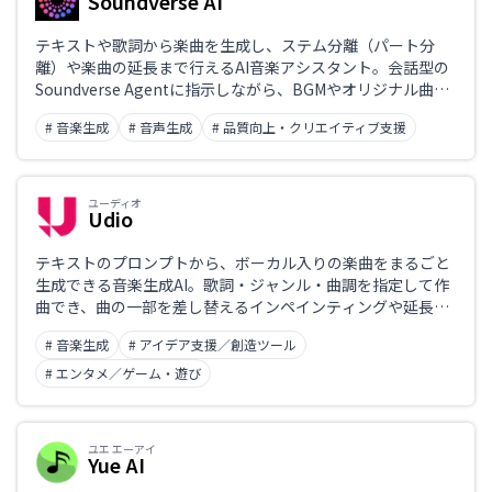
Soundverse AI
テキストや歌詞から楽曲を生成し、ステム分離（パート分
離）や楽曲の延長まで行えるAI音楽アシスタント。会話型の
Soundverse Agentに指示しながら、BGMやオリジナル曲を
作成・編集でき、ロイヤリティフリーで商用利用にも対応す
# 音楽生成
# 音声生成
# 品質向上・クリエイティブ支援
るのが特長。
ユーディオ
Udio
テキストのプロンプトから、ボーカル入りの楽曲をまるごと
生成できる音楽生成AI。歌詞・ジャンル・曲調を指定して作
曲でき、曲の一部を差し替えるインペインティングや延長、
音声アップロードからの生成にも対応。日本語の歌詞での歌
# 音楽生成
# アイデア支援／創造ツール
唱も可能で、動画・配信のBGMづくりやアイデア出しに使え
る。無料プランから利用でき、上位プランで商用利用に対応
# エンタメ／ゲーム・遊び
する。
ユエ エーアイ
Yue AI