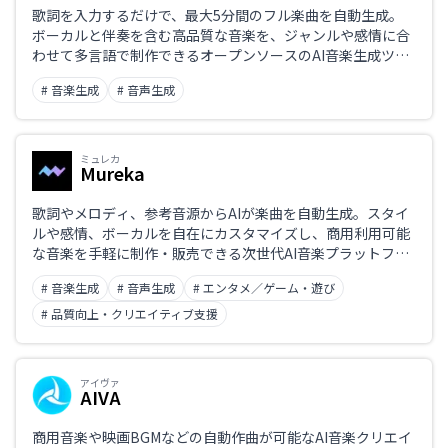
歌詞を入力するだけで、最大5分間のフル楽曲を自動生成。
ボーカルと伴奏を含む高品質な音楽を、ジャンルや感情に合
わせて多言語で制作できるオープンソースのAI音楽生成ツー
ル。
# 音楽生成
# 音声生成
ミュレカ
Mureka
歌詞やメロディ、参考音源からAIが楽曲を自動生成。スタイ
ルや感情、ボーカルを自在にカスタマイズし、商用利用可能
な音楽を手軽に制作・販売できる次世代AI音楽プラットフォ
ーム。
# 音楽生成
# 音声生成
# エンタメ／ゲーム・遊び
# 品質向上・クリエイティブ支援
アイヴァ
AIVA
商用音楽や映画BGMなどの自動作曲が可能なAI音楽クリエイ