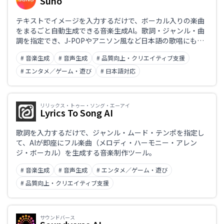
Suno
日本語対応のみ
テキストでイメージを入力するだけで、ボーカル入りの楽曲
をまるごと自動生成できる音楽生成AI。歌詞・ジャンル・曲
調を指定でき、J-POPやアニソン風など日本語の歌唱にも対
業務課題
応。数十秒で1曲が完成し、有料プランでは作った楽曲の商
# 音楽生成
# 音声生成
# 品質向上・クリエイティブ支援
用利用も可能。
# エンタメ／ゲーム・遊び
# 日本語対応
職種
リリックス・トゥー・ソング・エーアイ
Lyrics To Song AI
歌詞を入力するだけで、ジャンル・ムード・テンポを指定し
て、AIが即座にフル楽曲（メロディ・ハーモニー・アレン
ジ・ボーカル）を生成する音楽制作ツール。
# 音楽生成
# 音声生成
# エンタメ／ゲーム・遊び
# 品質向上・クリエイティブ支援
サウンドバース