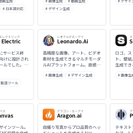
 動画生成
# 画像生成
# 動画生成
# デザ
・Imagen・
ォーム。リアルタイム編集
家向けに
aなど30以上のAI
（Realtime Edit）、複数の動
運営の両
# 日本語対応
# デザイン生成
えて使え、2億
画生成モデルの統合利用、高解
素材やテンプレ
像度アップスケール、独自スタ
せて制作でき
イル学習（LoRA）まで一つの
は日本語に対応。
環境で行えるのが特長。
エレクトリック
レオナルドエーアイ
ス
 Electric
Leonardo.Ai
S
頃にサービス終
高精度な画像、アート、ビデオ
ロゴ、ス
向けに設計され
素材を生成できるマルチモーダ
ト、壁紙
ツールでした。
ルAIプラットフォーム。直感的
生成でき
rplexityが開
なプロンプト操作と商用利用可
フォーム
# 画像生成
# デザイン生成
# 画像生
し、プロダクト
能なコンテンツ生成が特徴。
連携や自
了。公式ドメイ
能も備え
／創造ツール
ます。終了の経
適。
る代替サービス
す。
バス
アラゴン・エーアイ
プ
anvas
Aragon.ai
P
デザインツール。
自撮り写真からプロ品質のヘッ
テキスト