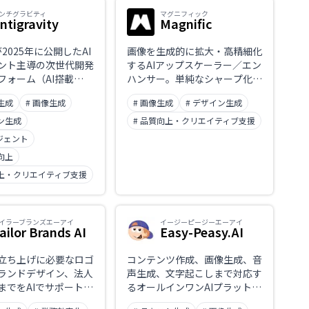
ンチグラビティ
マグニフィック
ntigravity
Magnific
eが2025年に公開したAI
画像を生成的に拡大・高精細化
ント主導の次世代開発
するAIアップスケーラー／エン
フォーム（AI搭載
ハンサー。単純なシャープ化で
。従来のコード補完型ツ
はなく、潜在拡散モデルで最大
生成
# 画像生成
# 画像生成
# デザイン生成
なく、AIが自律的に計
16倍まで解像度を上げつつ自
・検証まで行い、開発
然なディテールを補完するのが
イン生成
# 品質向上・クリエイティブ支援
ラウザ操作にも対応す
特長。Creativity・HDR・
ージェント
ジェントファースト」
Resemblance・Fractalityの
向上
ウェア開発を実現しま
スライダーで仕上がりを調整で
のパブリックプレビュ
向上・クリエイティブ支援
き、Style TransferやRelight,
提供され、Gemini
Mystic画像生成も備える。
め複数のAIモデルとの
Freepik（運営元）傘下。
能です。
イラーブランズエーアイ
イージーピージーエーアイ
ailor Brands AI
Easy-Peasy.AI
立ち上げに必要なロゴ
コンテンツ作成、画像生成、音
ランドデザイン、法人
声生成、文字起こしまで対応す
までをAIでサポートす
るオールインワンAIプラットフ
ラットフォーム。起業
ォーム。90以上のテンプレー