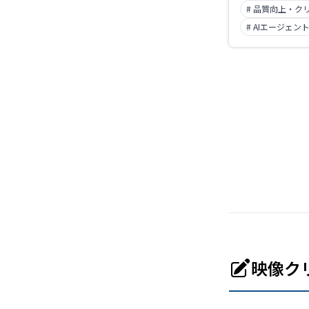
# 品質向上・ク
# AIエージェン
映像ク