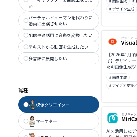
# 画像生成
#
Mystic・FLUX
い
Nano Banan
# デザイン生成
モデルを切り替
バーチャルヒューマンを代わりに
点超のストック
動画に出演させたい
ートと組み合わ
る。サイトUI
配信や通話用に音声を変換したい
ビジュアル
Visual
テキストから動画を生成したい
【2026年1月
多言語に展開したい
了】デザイナー
たAI画像生成
2025年10月にPe
# 画像生成
発チームを買収
は90日後に終
# アイデア支援
職種
ンも消滅してい
緯と、現在使え
をまとめていま
映像クリエイター
ミリキャン
MiriC
マーケター
AIを活用した