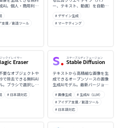
画像を生成できる無料
る広告クリエイティブ（バナ
成AI。個人・商用利用
ー、テキスト、動画）を自動生
、カスタマイズ性が高
成できるプラットフォーム。競
成
# デザイン生成
合分析やコンプライアンスチェ
ック機能も搭載し、広告運用を
デア支援／創造ツール
# マーケティング
総合的に支援。
ジックイレイサー
ステーブルディフュージョン
agic Eraser
Stable Diffusion
不要なオブジェクトや
テキストから高精細な画像を生
秒で除去できる無料AI
成できるオープンソースの画像
ル。ブラシで選択して
生成AIモデル。最新バージョン
ックで消去、商用利用
では日本語入力にも対応し、多
成
# 日本語対応
# 画像生成
# 生成AI（LLM）
。
様なスタイルのビジュアルコン
テンツ制作が可能。
# アイデア支援／創造ツール
# 日本語対応