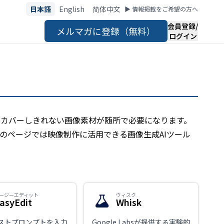
日本語
English
简体中文
▶︎ 情報掲載をご希望の方へ
会員登録/
メルマガに登録（無料）
ログイン
はカバーしきれない画像素材が随所で必要になります。
のページでは映像制作に活用できる画像生成AIツール
ージーエディット
ウィスク
asyEdit
Whisk
キストプロンプトを入力
Google Labsが提供する実験的