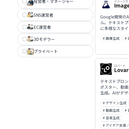
経営者・マネージャー
イメージエ
Imag
SNS運営者
Google開発の
ル。テキストプ
EC運営者
に多様なスタイ
を生成でき、直
# 画像生成
#
3Dモデラー
リエイティブ表
プライベート
ロバート
Lovar
テキストプロン
ポスター、動画
生成。AIがデ
納品までを自動
# デザイン生成
効率を両立する
エージェント。
# 動画生成
#
# 音楽生成
# アイデア支援