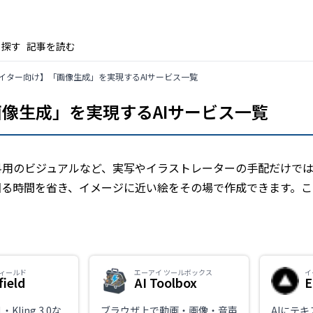
ら探す
記事を読む
イター向け】「画像生成」を実現するAIサービス一覧
像生成」を実現するAIサービス一覧
料用のビジュアルなど、実写やイラストレーターの手配だけで
回る時間を省き、イメージに近い絵をその場で作成できます。こ
ィールド
エーアイ ツールボックス
イ
field
AI Toolbox
E
1・Kling 3.0な
ブラウザ上で動画・画像・音声
AIにテ