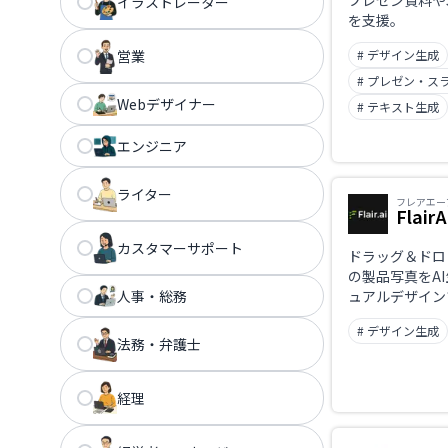
プレゼン資料や
イラストレーター
を支援。
営業
# デザイン生成
# プレゼン・ス
Webデザイナー
# テキスト生成
エンジニア
ライター
フレアエー
FlairA
カスタマーサポート
ドラッグ＆ドロ
の製品写真をA
人事・総務
ュアルデザイン
ースや広告向け
# デザイン生成
な撮影スタジオ
法務・弁護士
経理