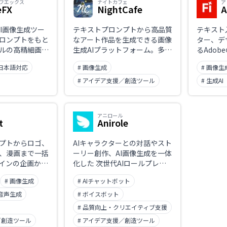
フエックス
ナイトカフェ
ア
eFX
NightCafe
A
AI画像生成ツー
テキストプロンプトから高品質
テキスト
ロンプトをもと
なアート作品を生成できる画像
ター、デ
ルの高精細画像
生成AIプラットフォーム。多様
るAdob
感的な操作でク
なスタイルやモデルを選択で
Photosh
 日本語対応
# 画像生成
# 画像生
現をサポート。
き、クレジット制で誰でも手軽
との連携
にクリエイティブ制作が可能。
も対応。
# アイデア支援／創造ツール
# 生成AI
アニロール
t
Anirole
プトからロゴ、
AIキャラクターとの対話やスト
、漫画まで一括
ーリー創作、AI画像生成を一体
ザインの企画から
化した 次世代AIロールプレイ
化し、創造性と
＆アニメ制作プラットフォー
# 画像生成
# AIチャットボット
次世代デザイン
ム。自分好みのキャラクターを
作成し、会話や物語を進めなが
 音声生成
# ボイスボット
らリアルタイムでアニメ風イラ
# 品質向上・クリエイティブ支援
ストを生成できます。
／創造ツール
# アイデア支援／創造ツール