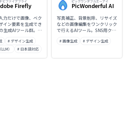
ドビファイアフライ
ピックワンダフルエーアイ
dobe Firefly
PicWonderful AI
入力だけで画像、ベク
写真補正、背景削除、リサイズ
ザイン要素を生成でき
などの画像編集をワンクリック
eの生成AIツール群。
で行えるAIツール。SNS用クリ
opやIllustratorなど
エイティブやEC商品画像制作
成
# デザイン生成
# 画像生成
# デザイン生成
も可能で、商用利用に
に最適。
（LLM）
# 日本語対応