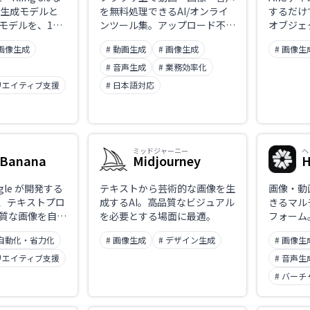
画生成モデルと
を無料処理できるAI/オンライ
するだけ
モデルを、1つ
ンツール集。アップロード不要
オブジェ
ションで横断利
でファイルはブラウザ内で処理
除などの
 画像生成
# 動画生成
# 画像生成
# 画像生
ティックAI動
されるためプライバシーに配
編集ツー
ラットフォー
慮。動画分割をはじめ、画像・
ロ品質の
# 音声生成
# 業務効率化
なカメラワーク
音声関連の各種ツールを揃え、
成できま
リエイティブ支援
# 日本語対応
り、ユーザー数
クリエイター・マーケター・
以上。評価額13億
Web制作者から一般ユーザー
、いま最も勢い
まで手軽に使える。日本語ペー
スタートアップの
ジに対応。
ミッドジャーニー
ヘ
 Banana
Midjourney
H
oogle が開発する
テキストから芸術的な画像を生
画像・動
で、テキストプロ
成するAI。高品質なビジュアル
きるマル
質な画像を自動
を必要とする場面に最適。
フォーム
る機能を備えた
「Char
 自動化・省力化
# 画像生成
# デザイン生成
# 画像生
。Nano
なキャラ
 Banana Pro
でき、ク
リエイティブ支援
# 音声生
内に多様なスタ
ー向けに
# バー
成し、編集内容
を支援。
可能です。テキ