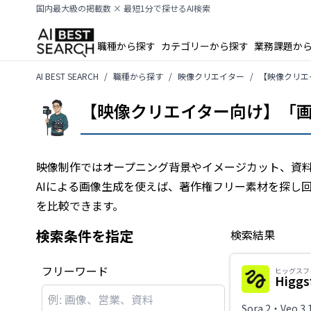
国内最大級の掲載数 × 最短1分で探せるAI検索
職種から探す
カテゴリーから探す
業務課題か
AI BEST SEARCH
職種から探す
映像クリエイター
【映像クリエ
【映像クリエイター向け】「画
映像制作ではオープニング背景やイメージカット、資
AIによる画像生成を使えば、著作権フリー素材を探し
を比較できます。
検索条件を指定
検索結果
フリーワード
ヒッグスフ
Higgs
Sora 2・Veo 3.