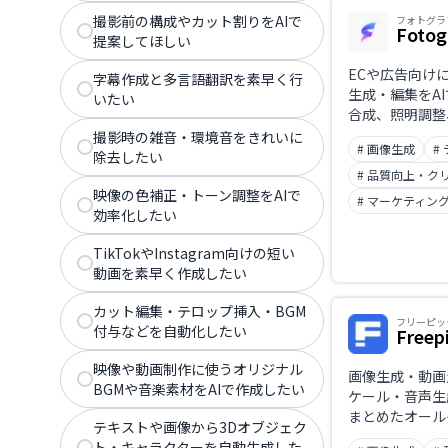
ストで指示する
撮影前の構成やカット割りをAIで
フォトグラ
写真風〜クリエ
Fotog
提案してほしい
で対応し、ビジ
率化を支援しま
ECや広告向け
字幕作成と多言語翻訳を素早く行
生成・編集をA
いたい
合成、照明調整
成、文章作成ま
撮影時の雑音・環境音をきれいに
# 画像生成
#
品質のクリエイ
除去したい
に制作できる画
# 品質向上・ク
ル。
映像の色補正・トーン調整をAIで
# マーケティン
効率化したい
TikTokやInstagram向けの短い
動画を素早く作成したい
カット編集・テロップ挿入・BGM
フリーピッ
付与などを自動化したい
Freep
映像や動画制作に使うオリジナル
画像生成・動画
BGMや音楽素材をAIで作成したい
ケール・音声生
まとめたオール
テキストや画像から3Dオブジェク
リエイティブス
ト・キャラクターを自動生成した