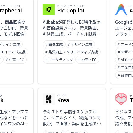
だけでリアルな
ファー エーアイ
ピック コパイロット
ア
イティブ表現ま
rapher.ai
Pic Copilot
A
ュアル制作の効
す。
に、商品画像の
Alibabaが開発したEC特化型の
Googl
Iで自動化。背景
AI画像編集ツール。背景除去、
エージェ
、モデル画像生
AI背景生成、バーチャル試着、
プラット
で対応し、プロ
画像翻訳などをワンクリックで
IDE）
 デザイン生成
# 画像生成
# デザイン生成
# コード
ティブを効率的
実行し、CTRを平均54.7%向上
ールでは
像生成AIツー
させる効果が報告されていま
画・実行
リエイティブ支援
# 品質向上・クリエイティブ支援
# デザ
す。無料プランから利用可能
環境やブ
グ
# 小売・EC
# マーケティング
# 小売・EC
# AIエ
で、広告制作の効率化とコスト
る「エー
# 生産性
削減を実現します。
のソフト
す。無料
# 品質
ー版として
3をはじ
統合が可
ク
クレア
テ
ik
Krea
T
生成・アップス
テキストや手描きスケッチか
ビジネス
成などを一つに
ら、リアルタイム（最短コンマ
作成、ブ
インワンのAIク
数秒）で画像・動画を生成でき
設立支援
イート。
るクリエイティブAIプラットフ
る統合プ