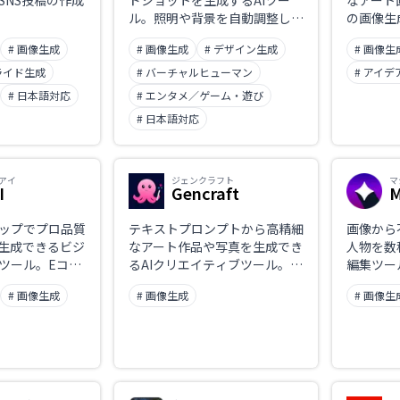
SNS投稿の作成
ドショットを生成するAIツー
なアート
ル。照明や背景を自動調整し、
の画像生
LinkedInなどのプロフィール
も可能で
# 画像生成
# 画像生成
# デザイン生成
# 画像生
写真に最適。
い。
ライド生成
# バーチャルヒューマン
# アイ
# 日本語対応
# エンタメ／ゲーム・遊び
# 日本語対応
アイ
ジェンクラフト
マ
I
Gencraft
M
ップでプロ品質
テキストプロンプトから高精細
画像から
I生成できるビジ
なアート作品や写真を生成でき
人物を数
ツール。Eコマ
るAIクリエイティブツール。フ
編集ツー
に高速・直感的
ァンタジー、リアル、アニメな
ワンクリ
# 画像生成
# 画像生成
# 画像生
代替を提供。
ど多様なスタイルに対応。
にも対応