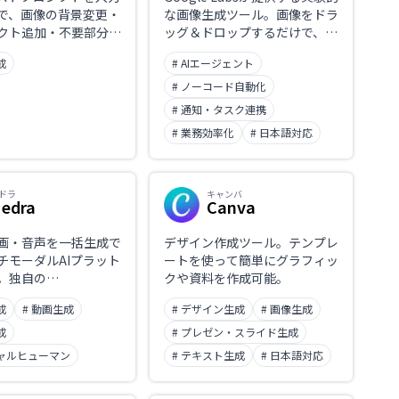
で、画像の背景変更・
な画像生成ツール。画像をドラ
クト追加・不要部分削
ッグ＆ドロップするだけで、AI
編集を自動化する画像
が自動的にキャプションを生成
成
# AIエージェント
ル。直感的な操作でプ
し、新しい画像を作成。
ビジュアルを素早く生
GeminiとImagen 3を活用し、
# ノーコード自動化
す。
迅速なビジュアルアイデアの探
# 通知・タスク連携
索を可能にする。
# 業務効率化
# 日本語対応
ドラ
キャンバ
edra
Canva
画・音声を一括生成で
デザイン作成ツール。テンプレ
チモーダルAIプラット
ートを使って簡単にグラフィッ
。独自の
クや資料を作成可能。
acter-3」技術でリアル
成
# 動画生成
# デザイン生成
# 画像生成
クターやシーンを作成
リエイターやマーケタ
成
# プレゼン・スライド生成
高度なコンテンツ制作
チャルヒューマン
# テキスト生成
# 日本語対応