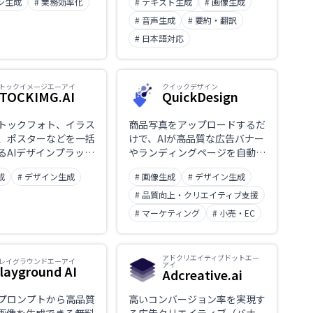
イン生成
# 業務効率化
# テキスト生成
# 画像生成
ブランディングと事業
トを備え、ブログ・マーケティ
面を支援。
ング資料・SNSコンテンツ制作
# 音声生成
# 要約・翻訳
を高速化できる。
# 日本語対応
トックイメージエーアイ
クイックデザイン
TOCKIMG.AI
QuickDesign
トックフォト、イラス
商品写真をアップロードするだ
、ポスターなどを一括
けで、AIが高品質な広告バナー
るAIデザインプラット
やランディングページを自動生
。ソーシャルメディア
成。テンプレート選択からデザ
成
# デザイン生成
# 画像生成
# デザイン生成
動スケジューリング機
イン出力まで数秒で完了し、マ
、ビジネス用途に最
ーケティング素材の制作時間と
# 品質向上・クリエイティブ支援
コストを大幅に削減するAIデザ
# マーケティング
# 小売・EC
インツール。
アドクリエイティブドットエー
レイグラウンドエーアイ
アイ
layground AI
Adcreative.ai
プロンプトから高品質
高いコンバージョン率を実現す