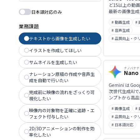
ど15以上の動
最新の画像生成
日本語対応のみ
のサブスクリプ
# 動画生成
#
用できるシネマ
業務課題
画・画像生成プ
# 音声生成
ム。映画のよう
テキストから画像を生成したい
# 品質向上・ク
表現に強みがあ
は2,500万人
イラストを作成してほしい
ドルに到達した
のあるAI動画
サムネイルを生成したい
1つです。
ナノバナナ
Nano
ナレーション原稿の作成や音声生
成を自動で行いたい
Gemini は G
次世代生成AI
完成前に映像の流れをざっくり可
ンプトから高品
視化したい
生成・編集でき
# 画像生成
#
プラットフォーム
映像内の対象物を正確に追跡・エ
Banana / Nano
フェクト付与したい
# 品質向上・ク
モードで数秒以
# 日本語対応
2D/3Dアニメーションの制作を効
イルの画像を作
率化したい
の細かな調整も