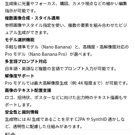
生成後に光量やフォーカス、構図、カメラ視点などの細かい編集
指示が可能です。
複数画像合成・スタイル適用
参照画像やスタイル指定を使い、複数の要素を組み合わせたビジ
ュアル生成ができます。
モデル選択機能
手軽な標準モデル（Nano Banana）と、高精度・高解像度対応の
Pro モデル（Nano Banana Pro）が選べます。
多言語プロンプト対応
日本語・英語など複数の言語でプロンプト入力が可能です。
解像度サポート
Pro モデルでは最大高解像度生成（例: 4K 程度まで）が可能です。
画像のテキスト配置支援
ロゴ、招待状、ポスターなどに向けた出力時のテキスト描画もサ
ポートします。
安全性と識別情報
生成物には AI 生成であることを示す C2PA や SynthID 透かしな
ど、透明性に配慮した仕組みがあります。
料金