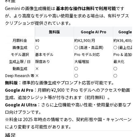
Gemini の画像生成機能は
基本的な操作は無料で利用可能
です
が、より高度なモデルや高い使用量を求める場合は、有料サブス
クリプションが提供されています。
無料版
Google AI Pro
Google AI
月額料金
¥0
約¥2,900/月
約¥36,400/月
画像生成
○
○ (高速・高品質)
○ (最上位品質
モデル選択
基本モデル
Pro モデル対応
Pro & 追加機
生成上限 / 日
限度あり
大幅増加
最大化
動画生成
×
○
○
Deep Research 等
×
○
○
無料版
：標準的な画像生成やプロンプト応答が可能です。
Google AI Pro
：月額約 ¥2,900 で Pro モデルへのアクセスや動画
生成、追加クレジット等が付与されます（初月無料）。
Google AI Ultra
：さらに上位機能や高い性能・使用量が必要なプ
ロ向けプランです。
※料金は 2025 年時点の情報であり、契約形態や国・キャンペーン
により変動する可能性があります。
補足