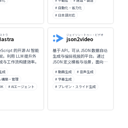
率化
# 不動産
# 建設・製造
# 自動化・省力化
# 日本語対応
ストラ
ジェイソン・トゥー・ビデオ
astra
json2video
Script 的开源 AI 智能
基于 API，可从 JSON 数据自动
。利用 LLM 提升外
生成与编辑视频的平台。通过
 集成与工作流构建效率。
JSON 定义模板与场景，面向开
发者高效批量制作营销视频及社
生成
# 動画生成
# 音声生成
交媒体内容。
デル構築・管理
# 字幕生成
DK
# AIエージェント
# プレゼン・スライド生成