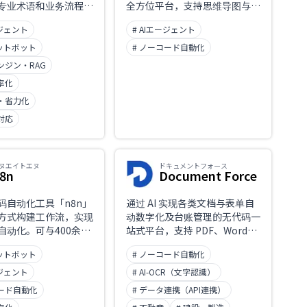
专业术语和业务流程，
全方位平台，支持思维导图与看
组织规范的使用管控，
板视图。
ージェント
# AIエージェント
动现有系统的动作控
不止于生成回答、能真
ャットボット
# ノーコード自動化
行的AI智能体。已在三
ンジン・RAG
信托银行等机构落地部
率化
为Kasanare株式会
化・省力化
対応
ヌエイトエヌ
ドキュメントフォース
8n
Document Force
码自动化工具「n8n」
通过 AI 实现各类文档与表单自
方式构建工作流，实现
动数字化及台账管理的无代码一
自动化。可与400余种
站式平台，支持 PDF、Word、
支持接入Slack、
Excel、图像等多种文件格式，
ャットボット
# ノーコード自動化
Sheets、GitHub、
现场人员也能轻松推进业务自动
I等平台。
化。
ージェント
# AI-OCR（文字認識）
コード自動化
# データ連携（API連携）