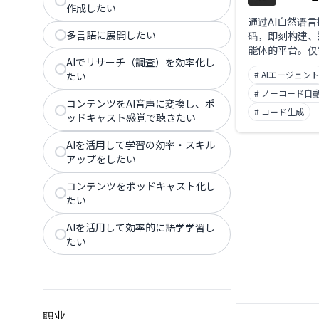
作成したい
通过AI自然语
多言語に展開したい
码，即刻构建、
能体的平台。仅
AIでリサーチ（調査）を効率化し
即可实现复杂自
# AIエージェン
たい
并可与Slack、G
Sheets、No
# ノーコード自
コンテンツをAI音声に変換し、ポ
成。
# コード生成
ッドキャスト感覚で聴きたい
AIを活用して学習の効率・スキル
アップをしたい
コンテンツをポッドキャスト化し
たい
AIを活用して効率的に語学学習し
たい
职业