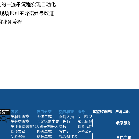
人的一连串流程实现自动化
务现场也可主导搭建与改进
的业务流程
内容
热门分类
热门职业
服务
希望收录的用户请点此
按职业查找
图像生成
营销人员
使用条款
按分类查找
会议纪要生成
工程师
常见问题
收录服务
按业务课题查找
AI聊天机器人
销售
联系我们
阅读文章
代码生成
写作者
运营公司
AI术语集
视频生成
视频创作者
合作广告