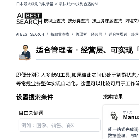
日本最大级别的收录量 × 最快1分钟找到合适的AI
按职业查找
按分类查找
按业务课题查找
阅读文
AI BEST SEARCH
按职业查找
管理者 · 经营层
适合管理者 · 经
适合管理者 · 经营层、可实现「
即便分别引入多款AI工具,如果彼此之间仍处于割裂状态
等常规业务整体实现自动化。这里可以比较可用于工作流
设置搜索条件
搜索结果
自由关键词
マナス
Manu
能一站式完成调
数据整理、网站