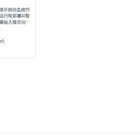
言提示自动生成代
运行和部署AI智
需输入提示词，
动化和工作流，
ト
oogle
tion等众多服务集
動化