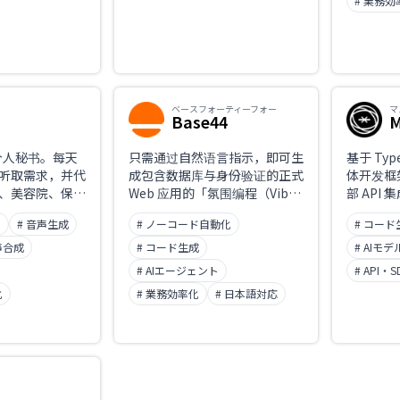
# 業務効
ベースフォーティーフォー
マ
Base44
M
 个人秘书。每天
只需通过自然语言指示，即可生
基于 Type
听取需求，并代
成包含数据库与身份验证的正式
体开发框架
、美容院、保险
Web 应用的「氛围编程（Vibe
部 API
破语音应答
Coding）」型 AI 应用开发平
ト
# 音声生成
# ノーコード自動化
# コード
办预约与咨询。办
台。2025 年被 Wix 以约 8,000
age 或
万美元收购，2026 年 3 月正式
声合成
# コード生成
# AIモ
向你汇报结果。只
推出日语版。其特点是无需配置
# AIエージェント
# API・S
能搞定现实世界
外部服务的一体化架构，即便是
化
# 業務効率化
# 日本語対応
体。
非工程师，也能仅凭日语构建内
部工具与客户门户。