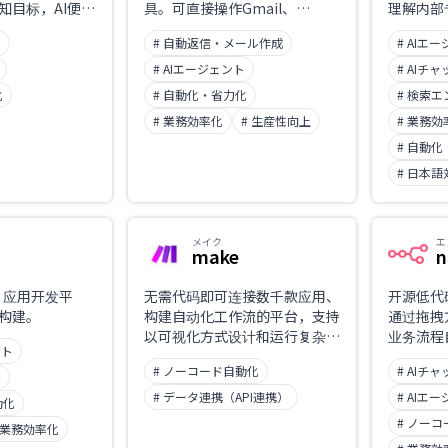
知目标，AI便自
具。可直接操作Gmail、
理解内部
行与验证，直至
Google日历、Notion、Slack
结合符合
ト
# 自動返信・メール作成
# AIエ
色在于由规划
等，自动生成回复草稿、整理收
以及能驱
证器协同运作的
件箱、准备会议、更新CRM及
制，实现
# AIエージェント
# AIチ
创建工单，全程自主执行。已入
正落地执
化
# 自動化・省力化
# 検索エ
选YC S25。
菱UFJ
# 業務効率化
# 生産性向上
# 業務効
署。开发商
社。
# 自動
# 日本語
メイク
エ
make
n
I 应用开发平
无需代码即可连接数千款应用、
开源低代
构建。
构建自动化工作流的平台，支持
通过拖拽
以可视化方式设计和运行复杂的
业务流程
ット
业务流程。
服务集成，
# ノーコード自動化
# AIチ
Google 
ト
OpenA
# データ連携（API連携）
# AIエ
動化
# ノー
 業務効率化