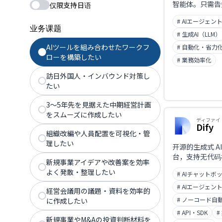
智能体。只需告
仅限支持日语
行完成规划、执
# AIエージェン
任务完成。其特
业务课题
器、执行器、验
# 生成AI（LLM）
多智能体架构。
AIツールを組み合わせたワークフ
# 自動化・省力
ローを構築したい
# 業務効率化
訪日外国人・インバウンド対策し
たい
3〜5年先を見据えた中期経営計画
をスムーズに作成したい
ディファイ
Dify
組織改編や人員配置を可視化・管
理したい
开源的生成式 A
台，支持无代码
新規事業アイデアや改善案を効率
よく発散・整理したい
# AIチャットボ
# AIエージェン
経営会議用の議題・資料を効率的
# ノーコード自
に作成したい
# API・SDK
#
新規事業やM&Aの投資判断材料を