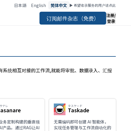
日本語
English
简体中文
▶︎ 希望收录服务的用户请点此
注册/
订阅邮件杂志（免费）
登录
现有系统相互对接的工作流,就能将审批、数据录入、汇报
サナレ
タスケード
asanare
Taskade
业务定制构建的垂直领
无需编码即可创建 AI 智能体，
I产品。通过RAG让AI
实现任务管理与工作流自动化的