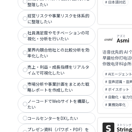
# 日本語対応
整理したい
経営リスクや事業リスクを体系的
に整理したい
社員満足度やモチベーションの可
アズミ
視化・分析を行いたい
Asmi
業界内競合他社との比較分析を効
语音优先的 AI
率化したい
早晨给你打电话
你致电牙科诊所
売上・利益・成長指標をリアルタ
公司等，自动突
イムで可視化したい
# AIエージェン
（IVR），代
完后通过 iMess
# 音声認識・音
市場分析や事業計画をまとめた戦
WhatsApp 
# ボイスボット
略レポートを作成したい
需开口说话，就
# 自動化・省力
事务的 AI 智能
ノーコードでWebサイトを構築し
# 業務効率化
たい
コールセンターをDXしたい
ストリング
String
プレゼン資料（パワポ・PDF）を