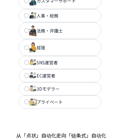
カスタマーサポート
人事・総務
法務・弁護士
経理
SNS運営者
EC運営者
3Dモデラー
プライベート
从「点状」自动化走向「链条式」自动化