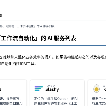
章
营层、可实现「工作流自动化」的 AI 服务列表
工作流自动化」的 AI 服务列表
,也难以带来整体业务效率的提升。如果能构建起AI之间以及与
自动化搭建的AI工具。
スラッシー
カ
s
Slashy
K
研、报告撰写、
定位为「邮件版Cursor」的AI
根据企业
生成的全自主AI
原生邮件客户端兼业务代理工
域生成式A