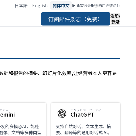
日本語
English
简体中文
▶︎ 希望收录服务的用户请点此
注册/
订阅邮件杂志（免费）
登录
散数据和报告的摘要、幻灯片化效率,让经营者本人更容易
ェミニ
チャット ジーピーティー
emini
ChatGPT
e开发的多模态AI，能处
支持自然对话、文本生成、摘
图像、文档等多种类型
要、翻译等的通用对话式 AI。