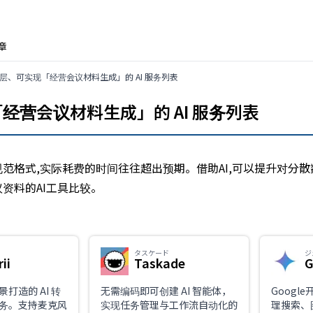
章
营层、可实现「经营会议材料生成」的 AI 服务列表
经营会议材料生成」的 AI 服务列表
范格式,实际耗费的时间往往超出预期。借助AI,可以提升对分
资料的AI工具比较。
タスケード
ジ
ii
Taskade
G
打造的 AI 转
无需编码即可创建 AI 智能体，
Googl
务。支持麦克风
实现任务管理与工作流自动化的
理搜索、