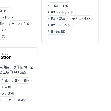
# 生成AI（LLM）
（LLM）
# AIチャットボット
ャットボット
# 要約・翻訳
# テキスト生成
翻訳
# テキスト生成
# AIエージェント
ージェント
# 日本語対応
対応
ーション
otion
档摘要、写作辅助、会
生成的 AI 功能。
スト生成
# 要約・翻訳
コード自動化
・タスク連携
率化
# 日本語対応