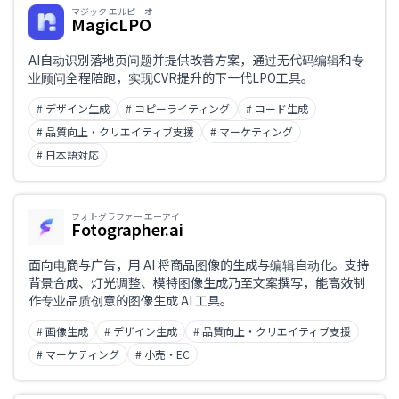
マジック エルピーオー
MagicLPO
AI自动识别落地页问题并提供改善方案，通过无代码编辑和专
业顾问全程陪跑，实现CVR提升的下一代LPO工具。
# デザイン生成
# コピーライティング
# コード生成
# 品質向上・クリエイティブ支援
# マーケティング
# 日本語対応
フォトグラファー エーアイ
Fotographer.ai
面向电商与广告，用 AI 将商品图像的生成与编辑自动化。支持
背景合成、灯光调整、模特图像生成乃至文案撰写，能高效制
作专业品质创意的图像生成 AI 工具。
# 画像生成
# デザイン生成
# 品質向上・クリエイティブ支援
# マーケティング
# 小売・EC