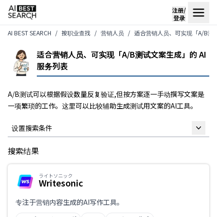
注册/
登录
AI BEST SEARCH
按职业查找
营销人员
适合营销人员、可实现「A/B测试
适合营销人员、可实现「A/B测试文案生成」的 AI
服务列表
A/B测试可以根据假设数量反复验证,但按方案逐一手动撰写文案是
一项繁琐的工作。这里可以比较辅助生成测试用文案的AI工具。
设置搜索条件
搜索结果
自由关键词
ライトソニック
Writesonic
仅限支持日语
专注于营销内容生成的AI写作工具。