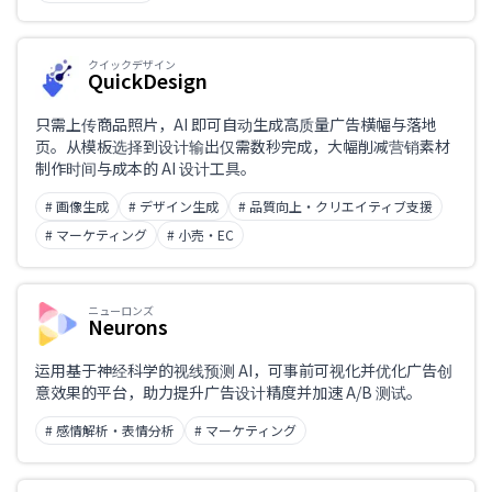
クイックデザイン
QuickDesign
只需上传商品照片，AI 即可自动生成高质量广告横幅与落地
页。从模板选择到设计输出仅需数秒完成，大幅削减营销素材
制作时间与成本的 AI 设计工具。
# 画像生成
# デザイン生成
# 品質向上・クリエイティブ支援
# マーケティング
# 小売・EC
ニューロンズ
Neurons
运用基于神经科学的视线预测 AI，可事前可视化并优化广告创
意效果的平台，助力提升广告设计精度并加速 A/B 测试。
# 感情解析・表情分析
# マーケティング