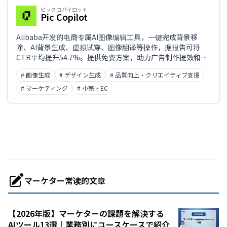
ピック コパイロット
Pic Copilot
Alibaba开发的电商专属AI图像编辑工具，一键完成背景移
除、AI背景生成、虚拟试穿、图像翻译等操作，据报告可将
CTR平均提升54.7%。提供免费方案，助力广告制作提效和降
本。
# 画像生成
# デザイン生成
# 品質向上・クリエイティブ支援
# マーケティング
# 小売・EC
マーケター常读的文章
【2026年版】マーケターの課題を解決する
AIツール13選｜業務別にユースケースで紹介