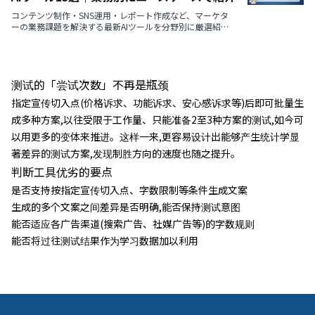
コンテンツ制作・SNS運用・レポート作成など、マーケタ
ーの業務課題を解決する最新AIツールを分野別に厳選紹
介。【2026年最新版】
测试的「尝试次数」不再是瓶颈
指定宣传切入点(价格诉求、功能诉求、安心感诉求等)后即可批量生
成多种方案,以往受限于工作量、只能准备2至3种方案的测试,如今可
以用更多的变体来推进。这样一来,更容易设计出能够产生统计学显
著差异的测试方案,发现制胜方向的速度也随之提升。
判断工具优劣的要点
是否支持按指定宣传切入点、字数限制等条件生成文案
生成的多个文案之间差异是否明确,能否保持测试意图
能否适应各广告渠道(搜索广告、社媒广告等)的字数规则
能否将过往测试结果作为学习数据加以利用