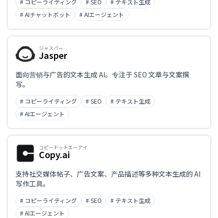
# コピーライティング
# SEO
# テキスト生成
业务课题
# AIチャットボット
# AIエージェント
ジャスパー
职业
Jasper
面向营销与广告的文本生成 AI。专注于 SEO 文章与文案撰
写。
# コピーライティング
# SEO
# テキスト生成
# AIエージェント
コピードットエーアイ
Copy.ai
支持社交媒体帖子、广告文案、产品描述等多种文本生成的 AI
写作工具。
# コピーライティング
# SEO
# テキスト生成
# AIエージェント