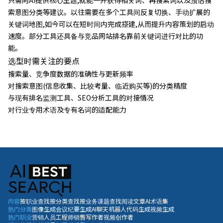
只需向AI提供核心主题,就能一并获得相关词、再搜索词以及预估搜
索意图分类等建议。以往需要在多个工具间反复切换、手动扩展的
关键词地图,如今可以在短时间内完成搭建,从而提升内容策划的启动
速度。部分工具还具备与竞品网站排名靠前关键词进行对比的功
能。
选型时需关注的要点
搜索量、竞争度数据的准确性与更新频率
对搜索意图(信息收集、比较考量、临近购买等)的分类精度
与现有排名监测工具、SEO分析工具的对接情况
对行业专用术语及专有名词的适配能力
内容
按职业查找
按分类查找
按业务课题查找
阅读文章
AI术语集
热门分类
图像生成
会议纪要生成
AI聊天机器人
代码生成
视频生成
热门职业
营销人员
工程师
销售
写作者
视频创作者