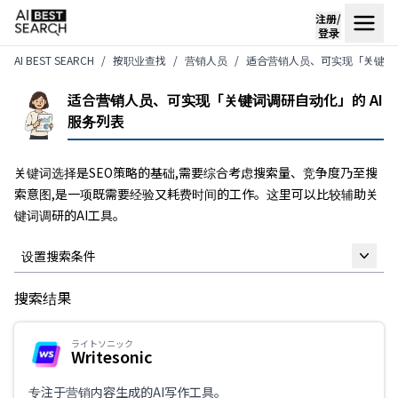
注册/
登录
AI BEST SEARCH
按职业查找
营销人员
适合营销人员、可实现「关键词调
适合营销人员、可实现「关键词调研自动化」的 AI
服务列表
关键词选择是SEO策略的基础,需要综合考虑搜索量、竞争度乃至搜
索意图,是一项既需要经验又耗费时间的工作。这里可以比较辅助关
键词调研的AI工具。
设置搜索条件
搜索结果
自由关键词
ライトソニック
Writesonic
仅限支持日语
专注于营销内容生成的AI写作工具。