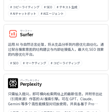
# コピーライティング
# SEO
# テキスト生成
业务课题
# AIチャットボット
# AIエージェント
サーファー
职业
Surfer
运用 AI 与自然语言处理，将从竞品分析到内容优化自动化。通
过契合搜索意图的结构建议与内部链接插入，最大化 SEO 效果
的内容优化平台。
# SEO
# マーケティング
# コピーライティング
パープレキシティ
Perplexity
只需输入提问，即可横向检索网络上的最新信息，并附带出处
（引用来源）作答的 AI 搜索引擎。可在 GPT、Claude、
Gemini 等多个高性能模型间切换使用，并具备基于 Pro
Search 的深度调研，以及可自动化浏览器操作的智能体功