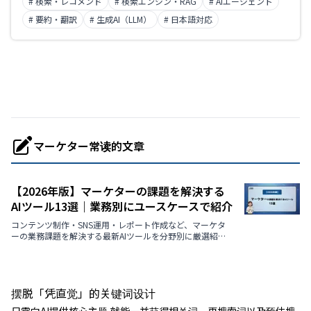
# 検索・レコメンド
# 検索エンジン・RAG
# AIエージェント
能。同样完整支持中文。
# 要約・翻訳
# 生成AI（LLM）
# 日本語対応
マーケター常读的文章
【2026年版】マーケターの課題を解決する
AIツール13選｜業務別にユースケースで紹介
コンテンツ制作・SNS運用・レポート作成など、マーケタ
ーの業務課題を解決する最新AIツールを分野別に厳選紹
介。【2026年最新版】
摆脱「凭直觉」的关键词设计