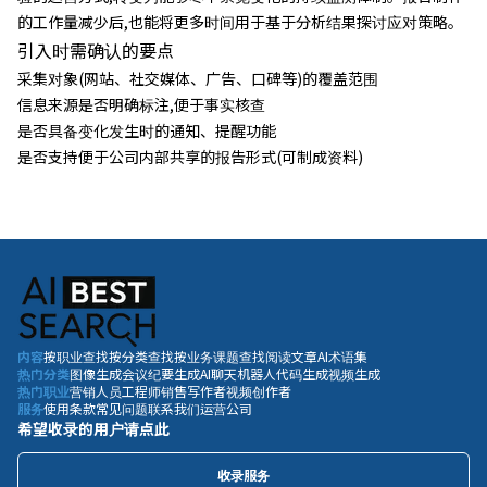
的工作量减少后,也能将更多时间用于基于分析结果探讨应对策略。
引入时需确认的要点
采集对象(网站、社交媒体、广告、口碑等)的覆盖范围
信息来源是否明确标注,便于事实核查
是否具备变化发生时的通知、提醒功能
是否支持便于公司内部共享的报告形式(可制成资料)
内容
按职业查找
按分类查找
按业务课题查找
阅读文章
AI术语集
热门分类
图像生成
会议纪要生成
AI聊天机器人
代码生成
视频生成
热门职业
营销人员
工程师
销售
写作者
视频创作者
服务
使用条款
常见问题
联系我们
运营公司
希望收录的用户请点此
收录服务