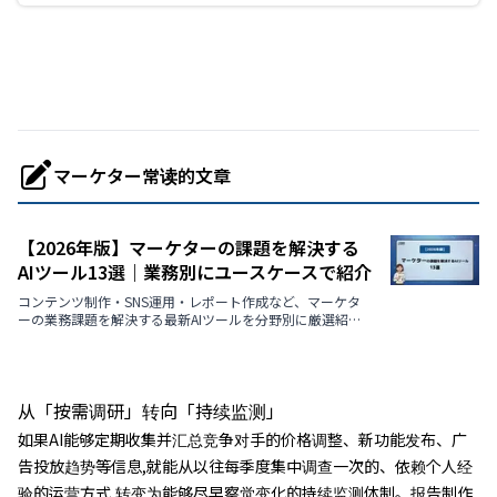
マーケター常读的文章
【2026年版】マーケターの課題を解決する
AIツール13選｜業務別にユースケースで紹介
コンテンツ制作・SNS運用・レポート作成など、マーケタ
ーの業務課題を解決する最新AIツールを分野別に厳選紹
介。【2026年最新版】
从「按需调研」转向「持续监测」
如果AI能够定期收集并汇总竞争对手的价格调整、新功能发布、广
告投放趋势等信息,就能从以往每季度集中调查一次的、依赖个人经
验的运营方式,转变为能够尽早察觉变化的持续监测体制。报告制作