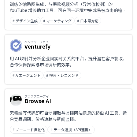
训练的缩略图生成，与爆款视频分析（异常值检测）的
YouTube 增长助力工具。可在同一环境中完成易被点击的缩略
图、标题、选题生成，以及用于提升 CTR 的数据分析。同时
# デザイン生成
# マーケティング
# 日本語対応
支持中文/日文界面。
ベンチャーファイ
Venturefy
用 AI 映射并分析企业间实时关系的平台，提升潜在客户获取、
合作伙伴探索与市场调研的效率。
# AIエージェント
# 検索・レコメンド
ブラウズエーアイ
Browse AI
无需编写代码即可自动抓取与监控网站信息的爬虫 AI 工具，适
合竞品调研、价格追踪与新闻监控。
# ノーコード自動化
# データ連携（API連携）