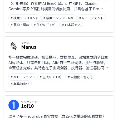
（引用来源）作答的 AI 搜索引擎。可在 GPT、Claude、
Gemini 等多个高性能模型间切换使用，并具备基于 Pro
业务课题
Search 的深度调研，以及可自动化浏览器操作的智能体功
# 検索・レコメンド
# 検索エンジン・RAG
# AIエージェント
能。同样完整支持中文。
# 要約・翻訳
# 生成AI（LLM）
# 日本語対応
职业
マナス
Manus
能一站式完成调研、报告撰写、数据整理、网站生成的全自主
AI智能体。只需告知目标，AI便自行完成规划、执行与验证，
直至任务完成。其特色在于由规划器、执行器、验证器协同运
作的多智能体架构。
# AIエージェント
# 生成AI（LLM）
# 自動化・省力化
# 業務効率化
ワンオブテン
1of10
结合了基于 YouTube 真实数据（数百亿次量级的观看数据）