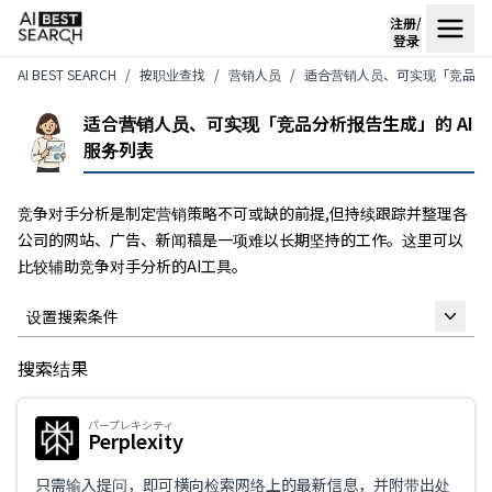
注册/
登录
AI BEST SEARCH
按职业查找
营销人员
适合营销人员、可实现「竞品分析
适合营销人员、可实现「竞品分析报告生成」的 AI
服务列表
竞争对手分析是制定营销策略不可或缺的前提,但持续跟踪并整理各
公司的网站、广告、新闻稿是一项难以长期坚持的工作。这里可以
比较辅助竞争对手分析的AI工具。
设置搜索条件
搜索结果
自由关键词
パープレキシティ
Perplexity
仅限支持日语
只需输入提问，即可横向检索网络上的最新信息，并附带出处