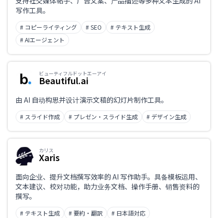
支持社交媒体帖子、广告文案、产品描述等多种文本生成的 AI
写作工具。
# コピーライティング
# SEO
# テキスト生成
# AIエージェント
ビューティフルドットエーアイ
Beautiful.ai
由 AI 自动构思并设计演示文稿的幻灯片制作工具。
# スライド作成
# プレゼン・スライド生成
# デザイン生成
カリス
Xaris
面向企业、提升文档撰写效率的 AI 写作助手。具备模板运用、
文本建议、校对功能，助力业务文档、操作手册、销售资料的
撰写。
# テキスト生成
# 要約・翻訳
# 日本語対応