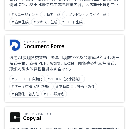
调研功能，基于可靠信息生成高质量内容，大幅提升商务生产
力的 AI 办公智能体。
# AIエージェント
# 動画生成
# プレゼン・スライド生成
# 音声生成
# テキスト生成
# コード生成
ドキュメントフォース
Document Force
通过 AI 实现各类文档与表单自动数字化及台账管理的无代码一
站式平台，支持 PDF、Word、Excel、图像等多种文件格式，
现场人员也能轻松推进业务自动化。
# ノーコード自動化
# AI-OCR（文字認識）
# データ連携（API連携）
# 不動産
# 建設・製造
# 自動化・省力化
# 日本語対応
コピードットエーアイ
Copy.ai