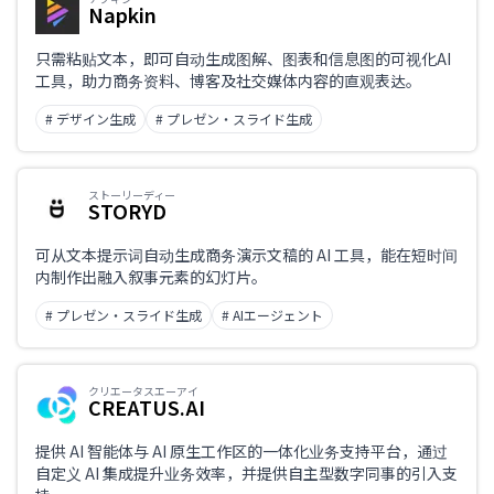
Napkin
只需粘贴文本，即可自动生成图解、图表和信息图的可视化AI
工具，助力商务资料、博客及社交媒体内容的直观表达。
# デザイン生成
# プレゼン・スライド生成
ストーリーディー
STORYD
可从文本提示词自动生成商务演示文稿的 AI 工具，能在短时间
内制作出融入叙事元素的幻灯片。
# プレゼン・スライド生成
# AIエージェント
クリエータスエーアイ
CREATUS.AI
提供 AI 智能体与 AI 原生工作区的一体化业务支持平台，通过
自定义 AI 集成提升业务效率，并提供自主型数字同事的引入支