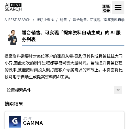
注册/
登录
AI BEST SEARCH
按职业查找
销售
适合销售、可实现「提案资料自动生成」
适合销售、可实现「提案资料自动生成」的 AI 服
务列表
提案资料需要针对每位客户的课题从零搭建,但其构成骨架往往大同
小异,因此每次的制作过程都容易耗费大量时间。若能提升骨架搭建
的效率,就能把时间投入到打磨客户专属需求的环节上。本页面将比
较可用于自动生成提案资料的AI工具。
设置搜索条件
搜索结果
自由关键词
ガンマ
GAMMA