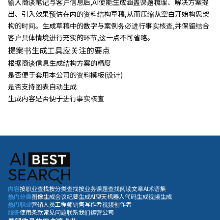
输入商谈笔记与客户信息后,AI便能生成涵盖课题梳理、解决方案提
出、引入效果预估在内的资料结构草稿,从而压缩从空白开始构思架
构的时间。生成草稿中的数字与案例务必进行事实核查,并保留结合
客户具体情境进行充实的环节,这一点不可省略。
提案书生成工具应关注的要点
根据商谈信息生成结构方案的精度
是否便于套用本公司的资料模板(设计)
是否支持图表自动生成
生成内容是否便于进行事实核查
内容
按职业查找
按分类查找
按业务课题查找
阅读文章
AI术语集
热门分类
图像生成
会议纪要生成
AI聊天机器人
代码生成
视频生成
热门职业
营销人员
工程师
销售
写作者
视频创作者
服务
使用条款
常见问题
联系我们
运营公司