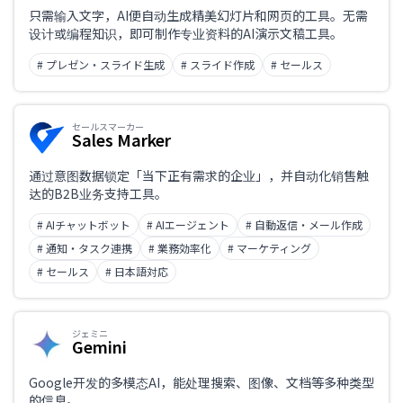
仅限支持日语
只需输入文字，AI便自动生成精美幻灯片和网页的工具。无需
设计或编程知识，即可制作专业资料的AI演示文稿工具。
业务课题
# プレゼン・スライド生成
# スライド作成
# セールス
セールスマーカー
Sales Marker
职业
通过意图数据锁定「当下正有需求的企业」，并自动化销售触
达的B2B业务支持工具。
# AIチャットボット
# AIエージェント
# 自動返信・メール作成
# 通知・タスク連携
# 業務効率化
# マーケティング
# セールス
# 日本語対応
ジェミニ
Gemini
Google开发的多模态AI，能处理搜索、图像、文档等多种类型
的信息。