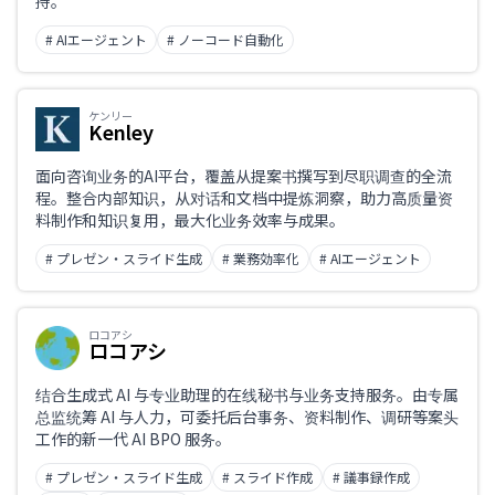
持。
# AIエージェント
# ノーコード自動化
ケンリー
Kenley
面向咨询业务的AI平台，覆盖从提案书撰写到尽职调查的全流
程。整合内部知识，从对话和文档中提炼洞察，助力高质量资
料制作和知识复用，最大化业务效率与成果。
# プレゼン・スライド生成
# 業務効率化
# AIエージェント
ロコアシ
ロコアシ
结合生成式 AI 与专业助理的在线秘书与业务支持服务。由专属
总监统筹 AI 与人力，可委托后台事务、资料制作、调研等案头
工作的新一代 AI BPO 服务。
# プレゼン・スライド生成
# スライド作成
# 議事録作成