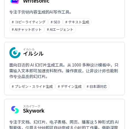
Writesonic
专注于营销内容生成的AI写作工具。
# コピーライティング
# SEO
# テキスト生成
# AIチャットボット
# AIエージェント
イルシル
イルシル
面向日语的 AI 幻灯片生成工具。从 1000 多种设计模板中，只
需输入文本即可加速资料制作。操作直观，让非设计师也能制
作专业品质的幻灯片。
# プレゼン・スライド生成
# デザイン生成
# 日本語対応
スカイワーク
Skywork
专注于文档、幻灯片、电子表格、网页、播客这 5 种形式的 AI
智能体，仅用 8 分钟即可自动完成 8 小时的工作量。借助深度