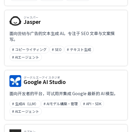
ジャスパー
Jasper
面向营销与广告的文本生成 AI。专注于 SEO 文章与文案撰
写。
# コピーライティング
# SEO
# テキスト生成
# AIエージェント
グーグル エーアイ スタジオ
Google AI Studio
面向开发者的平台，可试用并集成 Google 最新的 AI 模型。
# 生成AI（LLM）
# AIモデル構築・管理
# API・SDK
# AIエージェント
ナプキン