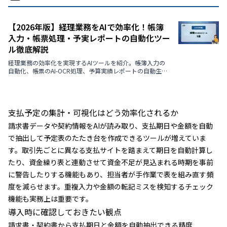
【2026年版】経理業務をAIで効率化！帳簿
入力・帳票処理・予実レポートの自動化ツー
ル徹底解説
経理業務の効率化を実現するAIツールを紹介。帳簿入力の
自動化、帳票のAI-OCR処理、予算実績レポートの自動生成
など、最新のソリューションを解説します。
支払予定の集計・可視化はどう効率化されるか
請求書データや契約情報をAIが読み取り、支払期日や金額を自動
で抽出して予定表のたたき台を作成できるツールが増えていま
す。取引先ごとに異なる支払サイトを踏まえて期日を自動計算し
たり、資金繰り表と連動させて資金不足が見込まれる時期を事前
に警告したりする機能もあり、担当者が手作業で表を組み直す頻
度を減らせます。重複入力や金額の転記ミスを検知するチェック
機能も実務上は重要です。
導入時に確認しておきたい観点
請求書・契約書から支払期日と金額を自動抽出できる精度