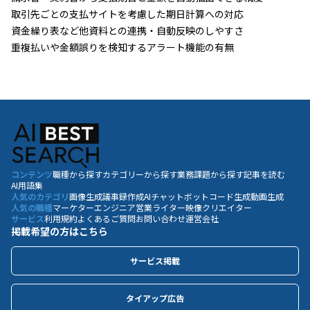
取引先ごとの支払サイトを考慮した期日計算への対応
資金繰り表など他資料との連携・自動反映のしやすさ
重複払いや金額誤りを検知するアラート機能の有無
コンテンツ
職種から探す
カテゴリーから探す
業務課題から探す
記事を読む
AI用語集
人気のカテゴリ
画像生成
議事録作成
AIチャットボット
コード生成
動画生成
人気の職種
マーケター
エンジニア
営業
ライター
映像クリエイター
サービス
利用規約
よくあるご質問
お問い合わせ
運営会社
掲載希望の方はこちら
サービス掲載
タイアップ広告