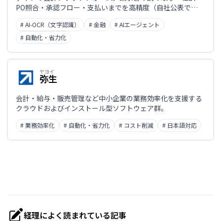
PO照合・承認フロー・支払いまでを高精度（自社公表で
99%）に自動化し、AP業務の手作業を削減する。SAPや
# AI-OCR（文字認識）
# 金融
# AIエージェント
Oracle、NetSuiteなど主要なERPと連携できるのも特長。
# 自動化・省力化
ヤヨイ
弥生
会計・給与・販売管理など中小企業の業務効率化を支援する
クラウドおよびインストール型ソフトウェア群。
# 業務効率化
# 自動化・省力化
# コスト削減
# 日本語対応
経理によく読まれている記事