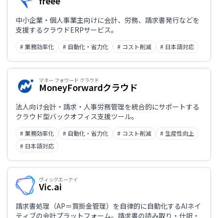
freee
日本語対応のみ
中小企業・個人事業主向けに会計、労務、請求書発行などを
支援するクラウドERPサービス。
業務課題
# 業務効率化
# 自動化・省力化
# コスト削減
# 日本語対応
マネー フォワード クラウド
MoneyForwardクラウド
職種
法人向け会計・請求・人事労務管理を統合的にサポートする
クラウド型バックオフィス支援ツール。
# 業務効率化
# 自動化・省力化
# コスト削減
# 生産性向上
# 日本語対応
ヴィックエーアイ
Vic.ai
請求書処理（AP＝買掛金管理）を自律的に自動化するAIネイ
ティブの会計プラットフォーム。請求書の読み取り・仕訳・