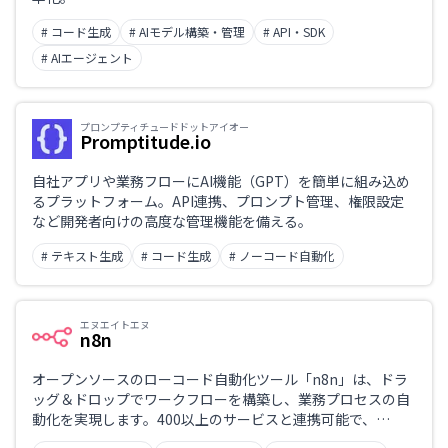
# コード生成
# AIモデル構築・管理
# API・SDK
# AIエージェント
プロンプティチュードドットアイオー
Promptitude.io
自社アプリや業務フローにAI機能（GPT）を簡単に組み込め
るプラットフォーム。API連携、プロンプト管理、権限設定
など開発者向けの高度な管理機能を備える。
# テキスト生成
# コード生成
# ノーコード自動化
エヌエイトエヌ
n8n
オープンソースのローコード自動化ツール「n8n」は、ドラ
ッグ＆ドロップでワークフローを構築し、業務プロセスの自
動化を実現します。400以上のサービスと連携可能で、
Slack、Google Sheets、GitHub、OpenAIなどとの統合が可