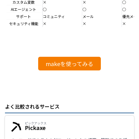
カスタム変数
×
×
○
AIエージェント
○
○
○
サポート
コミュニティ
メール
優先メー
セキュリティ機能
×
×
×
makeを使ってみる
よく比較されるサービス
ピックアックス
Pickaxe