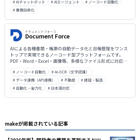
# AIチャットボット
# AIエージェント
# ノーコード自動化
能です。
# 業務効率化
ドキュメントフォース
Document Force
AIによる各種書類・帳票の自動データ化と台帳管理をワンス
トップで実現できるノーコード型プラットフォームです。
PDF・Word・Excel・画像等、多様なファイル形式に対応
し、現場担当者でも簡単に業務自動化が進められます。
# ノーコード自動化
# AI-OCR（文字認識）
# データ連携（API連携）
# 不動産
# 建設・製造
# 自動化・省力化
# 日本語対応
makeが掲載されている記事