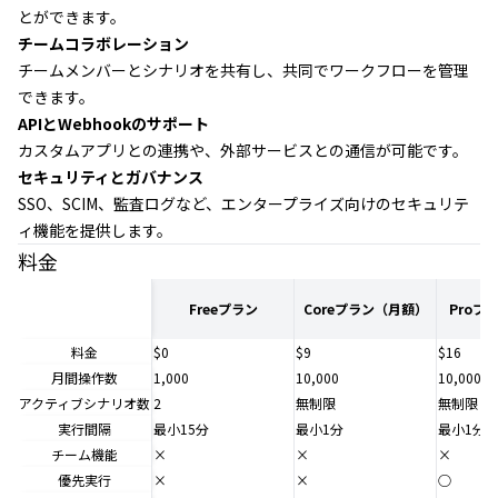
とができます。
チームコラボレーション
チームメンバーとシナリオを共有し、共同でワークフローを管理
できます。
APIとWebhookのサポート
カスタムアプリとの連携や、外部サービスとの通信が可能です。
セキュリティとガバナンス
SSO、SCIM、監査ログなど、エンタープライズ向けのセキュリテ
ィ機能を提供します。
料金
Freeプラン
Coreプラン（月額）
Proプ
料金
$0
$9
$16
月間操作数
1,000
10,000
10,000
アクティブシナリオ数
2
無制限
無制限
実行間隔
最小15分
最小1分
最小1分
チーム機能
×
×
×
優先実行
×
×
○