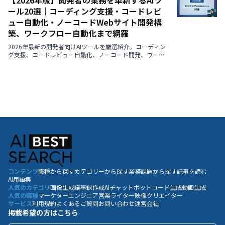
【2026年版】開発者の業務を革新するAIツ
ール20選｜コーディング支援・コードレビ
ュー自動化・ノーコードWebサイト開発構
築、ワークフロー自動化まで網羅
2026年最新の開発者向けAIツールを厳選紹介。コーディン
グ支援、コードレビュー自動化、ノーコード開発、ワーク
フロー自動化など、業務効率化を実現する18のツールを解
説。
コンテンツ
職種から探す
カテゴリーから探す
業務課題から探す
記事を読む
AI用語集
人気のカテゴリ
画像生成
議事録作成
AIチャットボット
コード生成
動画生成
人気の職種
マーケター
エンジニア
営業
ライター
映像クリエイター
サービス
利用規約
よくあるご質問
お問い合わせ
運営会社
掲載希望の方はこちら