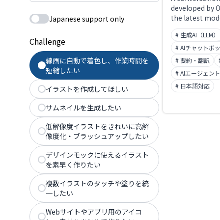
developed by O
the latest mod
Japanese support only
4o and o3, it s
# 生成AI（LLM）
image, and voi
Challenge
conversations, 
# AIチャットボ
web search, a
線画に自動で着色し、作業時間を
# 要約・翻訳
generation and
短縮したい
# AIエージェン
'Projects' ena
instructions, w
# 日本語対応
イラストを作成してほしい
Canvas feature
collaborative e
サムネイルを生成したい
and code. Wide
into external a
低解像度イラストをきれいに高解
API.
像度化・ブラッシュアップしたい
デザインモックに使えるイラスト
を素早く作りたい
複数イラストのタッチや塗りを統
一したい
Webサイトやアプリ用のアイコ