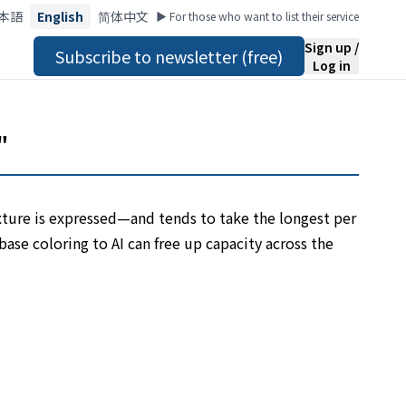
本語
English
简体中文
▶︎ For those who want to list their service
Sign up /
Subscribe to newsletter (free)
Log in
"
exture is expressed—and tends to take the longest per
ase coloring to AI can free up capacity across the