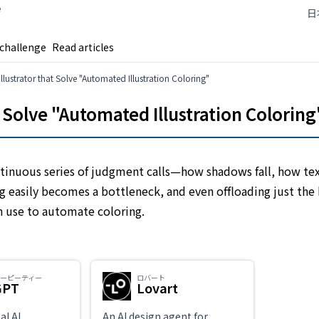
e
日
 challenge
Read articles
 Illustrator that Solve "Automated Illustration Coloring"
at Solve "Automated Illustration Coloring
continuous series of judgment calls—how shadows fall, how t
g easily becomes a bottleneck, and even offloading just the b
n use to automate coloring.
ジーピーティー
ロバート
GPT
Lovart
al AI
An AI design agent for