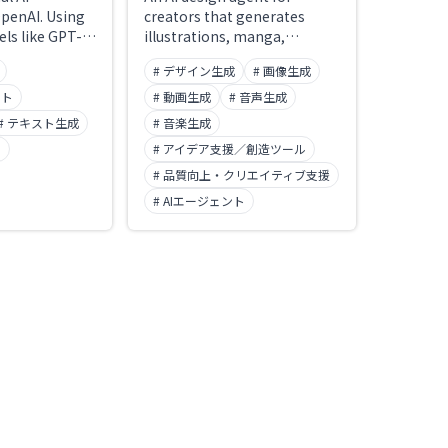
penAI. Using
creators that generates
els like GPT-
illustrations, manga,
upports text,
concept art, and stickers
# デザイン生成
# 画像生成
ce
from text or reference
file analysis,
images while maintaining
ット
# 動画生成
# 音声生成
nd code
consistent character design
# テキスト生成
# 音楽生成
 execution.
and visual style. Goes beyond
ト
# アイデア支援／創造ツール
ble custom
simple image generation
hile the
with 'character consistency'
# 品質向上・クリエイティブ支援
 enables
across a series and a wide
# AIエージェント
diting of text
selection of art styles.
ly integrated
pplications via