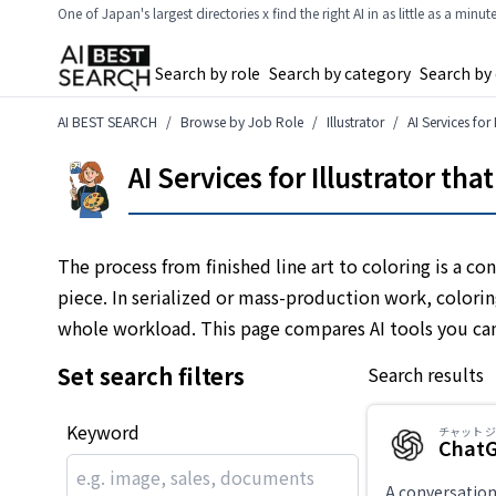
One of Japan's largest directories x find the right AI in as little as a minut
Search by role
Search by category
Search by
AI BEST SEARCH
Browse by Job Role
Illustrator
AI Services for
AI Services for Illustrator th
The process from finished line art to coloring is a 
piece. In serialized or mass-production work, colorin
whole workload. This page compares AI tools you ca
Set search filters
Search results
Keyword
チャット 
Chat
A conversation