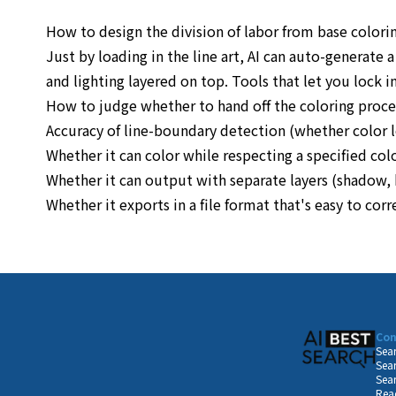
How to design the division of labor from base colorin
Just by loading in the line art, AI can auto-generate
and lighting layered on top. Tools that let you lock in
How to judge whether to hand off the coloring proce
Accuracy of line-boundary detection (whether color l
Whether it can color while respecting a specified col
Whether it can output with separate layers (shadow, h
Whether it exports in a file format that's easy to cor
Con
Sear
Sear
Sear
Read