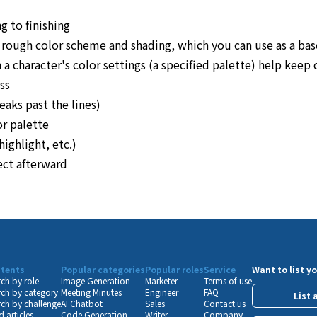
g to finishing
 a rough color scheme and shading, which you can use as a bas
 a character's color settings (a specified palette) help keep 
ss
eaks past the lines)
or palette
ighlight, etc.)
rect afterward
tents
Popular categories
Popular roles
Service
Want to list yo
ch by role
Image Generation
Marketer
Terms of use
ch by category
Meeting Minutes
Engineer
FAQ
List 
ch by challenge
AI Chatbot
Sales
Contact us
 articles
Code Generation
Writer
Company