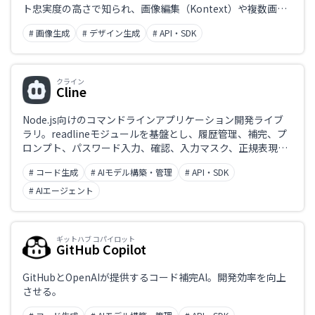
ト忠実度の高さで知られ、画像編集（Kontext）や複数画像
を参照した一貫生成、画像内テキスト生成にも対応。ブラウ
# 画像生成
# デザイン生成
# API・SDK
ザのPlaygroundやAPIから利用でき、クレジット課金（1ク
レジット=$0.01）の従量制。
クライン
Cline
Node.js向けのコマンドラインアプリケーション開発ライブ
ラリ。readlineモジュールを基盤とし、履歴管理、補完、プ
ロンプト、パスワード入力、確認、入力マスク、正規表現に
よるコマンド定義など、対話型CLIの構築に必要な機能を備え
# コード生成
# AIモデル構築・管理
# API・SDK
る。
# AIエージェント
ギットハブ コパイロット
GitHub Copilot
GitHubとOpenAIが提供するコード補完AI。開発効率を向上
させる。