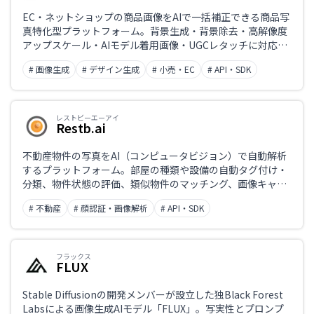
EC・ネットショップの商品画像をAIで一括補正できる商品写
真特化型プラットフォーム。背景生成・背景除去・高解像度
アップスケール・AIモデル着用画像・UGCレタッチに対応
し、バッチ処理やAPIで大量の商品画像を自動で整えられる
# 画像生成
# デザイン生成
# 小売・EC
# API・SDK
のが特長。
レストビーエーアイ
Restb.ai
不動産物件の写真をAI（コンピュータビジョン）で自動解析
するプラットフォーム。部屋の種類や設備の自動タグ付け・
分類、物件状態の評価、類似物件のマッチング、画像キャプ
ション生成、重複・透かし検出などを高精度で行う。MLS・
# 不動産
# 顔認証・画像解析
# API・SDK
不動産ポータル・AVM・査定・保険など、画像を扱う不動産
業務の自動化を支援する。
フラックス
FLUX
Stable Diffusionの開発メンバーが設立した独Black Forest
Labsによる画像生成AIモデル「FLUX」。写実性とプロンプ