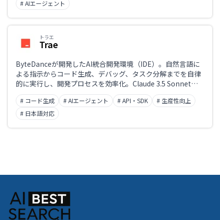
# AIエージェント
トラエ
Trae
ByteDanceが開発したAI統合開発環境（IDE）。自然言語に
よる指示からコード生成、デバッグ、タスク分解までを自律
的に実行し、開発プロセスを効率化。Claude 3.5 Sonnetや
GPT-4oを搭載し、マルチモーダル入力やプロジェクト全体
# コード生成
# AIエージェント
# API・SDK
# 生産性向上
の文脈理解にも対応。Builderモードやチャット機能を備え、
リアルタイムでの支援を提供。現在は無料で利用可能で、VS
# 日本語対応
Codeベースの環境にシームレスに統合される。