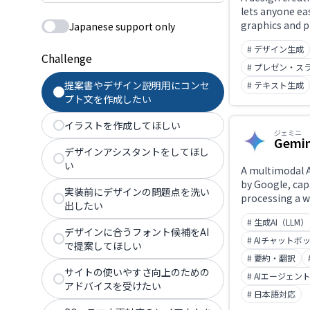
lets anyone eas
graphics and 
Japanese support only
using template
# デザイン生成
Challenge
# プレゼン・ス
提案書やデザイン説明用にコンセ
# テキスト生成
プト文を作成したい
イラストを作成してほしい
ジェミニ
Gemin
デザインアシスタントをしてほし
い
A multimodal 
by Google, cap
実装前にデザインの問題点を洗い
processing a w
出したい
information in
# 生成AI（LLM）
queries, image
デザインに合うフォント候補をAI
documents.
# AIチャットボ
で提案してほしい
# 要約・翻訳
サイトの使いやすさ向上のための
# AIエージェン
アドバイスを受けたい
# 日本語対応