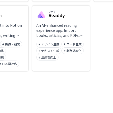
collaborative editing of text
honest r
and code. Widely integrated
principle
リディ
n
Readdy
into external applications via
4 model 
API.
benchma
coding, 
lt into Notion
An AI-enhanced reading
reasoning
experience app. Import
claude.ai
, writing
books, articles, and PDFs,
through 
nd automated
then ask questions, get
# 要約・翻訳
# デザイン生成
# コード生成
generation.
summaries, and explore
content in depth through AI
動化
# テキスト生成
# 業務効率化
chat. AI organizes highlights
連携
# 生産性向上
and notes, functioning as a
# 日本語対応
personal reading assistant
that supports
comprehension and
retention.