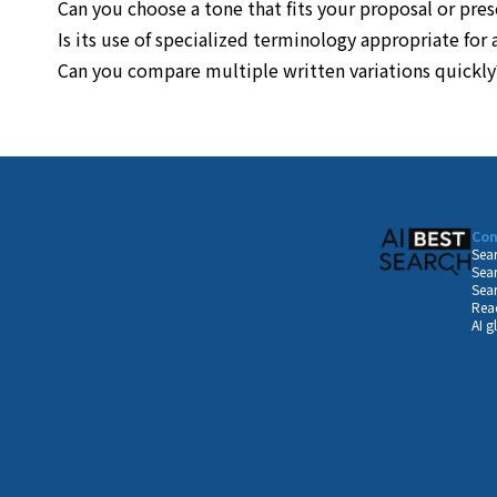
Can you choose a tone that fits your proposal or pres
Is its use of specialized terminology appropriate for 
Can you compare multiple written variations quickly
Con
Sear
Sear
Sear
Read
AI g