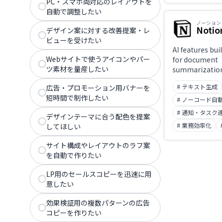
PC・スマホ両対応のレイアウトを
自動で調整したい
ノーション
Notio
デザイン案に対する改善提案・レ
ビューを受けたい
AI features bui
Webサイトで使うアイコンやパー
for document
ツ素材を量産したい
summarization
assistance, a
# テキスト生成
広告・プロモーション用バナーを
meeting-note 
短時間で制作したい
# ノーコード自
# 通知・タスク
デザインテーマに合う配色を提案
# 業務効率化
してほしい
サイト構成やレイアウトのラフ案
を自動で作りたい
LP用のセールスコピーを迅速に用
意したい
効果検証用の複数パターンの広告
コピーを作りたい