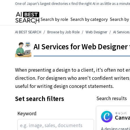
One of Japan's largest directories x find the right AI in as little as a minut
Search by role
Search by category
Search by
AI BEST SEARCH
Browse by Job Role
Web Designer
AI Service
AI Services for Web Designer
When presenting a design to a client, it's often not
direction. For designers who aren't confident writers
useful for writing design concept statements.
Set search filters
Search results
Keyword
キャンバ
Canv
A design creati