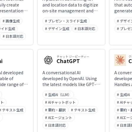
ily create
and location data to digitize
that aut
presentations
on-site management and
generate
s.
work records in construction
and info
# 画像生成
# プレゼン・スライド生成
# デザ
and manufacturing.
pasted te
Supports tracking worker
intuitive
ライド生成
# デザイン生成
# 日本語対応
# プレ
locations and activity
communic
# 日本語対応
history, process
document
management, and digital
media.
daily report creation —
チャット ジーピーティー
ク
enabling site visibility and
i
ChatGPT
C
operational efficiency
improvements.
AI developed
A conversational AI
A conver
able of
developed by OpenAI. Using
develope
ide range of
the latest models like GPT-
Handles 
cluding search
4o and o3, it supports text,
tasks in
# 生成AI（LLM）
# 生成AI
s, and
image, and voice
compreh
conversations, file analysis,
generati
ット
# AIチャットボット
# AIチ
web search, and code
content,
# テキスト生成
# 要約・翻訳
# テキスト生成
# 要約・
generation and execution.
reviewin
ト
# AIエージェント
# AIエ
'Projects' enable custom
analyzin
instructions, while the
# 日本語対応
Designed
# 日本語
Canvas feature enables
(Constitu