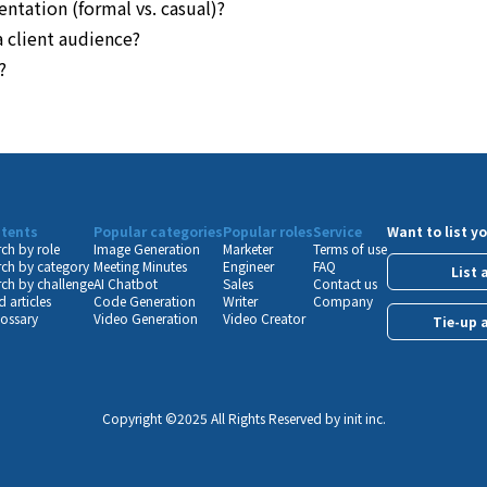
entation (formal vs. casual)?
a client audience?
?
tents
Popular categories
Popular roles
Service
Want to list yo
ch by role
Image Generation
Marketer
Terms of use
ch by category
Meeting Minutes
Engineer
FAQ
List 
ch by challenge
AI Chatbot
Sales
Contact us
 articles
Code Generation
Writer
Company
lossary
Video Generation
Video Creator
Tie-up 
Copyright ©️2025 All Rights Reserved by init inc.