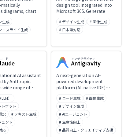
omatically
design tool integrated into
s diagrams, charts,
Microsoft 365. Generate
graphics from
social media posts, banners,
イン生成
# デザイン生成
# 画像生成
xt. It supports
invitations, and
 visual
presentation assets from
ゼン・スライド生成
# 日本語対応
ation for business
text prompts. Uses DALL-E 3
s, blogs, and social
for image generation and
integrates with PowerPoint,
Word, and Teams.
ロード
アンチグラビティ
laude
Antigravity
sational AI assistant
A next-generation AI-
d by Anthropic.
powered development
a wide range of
platform (AI-native IDE)
cluding
released by Google in 2025.
（LLM）
# コード生成
# 画像生成
ending and
Rather than traditional
ng long-form
code-completion tools, it
ャットボット
# デザイン生成
 writing and
takes an 'agent-first'
翻訳
# テキスト生成
# AIエージェント
g code, and
approach where AI
ージェント
# 生産性向上
g documents.
autonomously plans,
 with safety
対応
executes, and validates —
# 品質向上・クリエイティブ支援
tional AI) and
including control of the