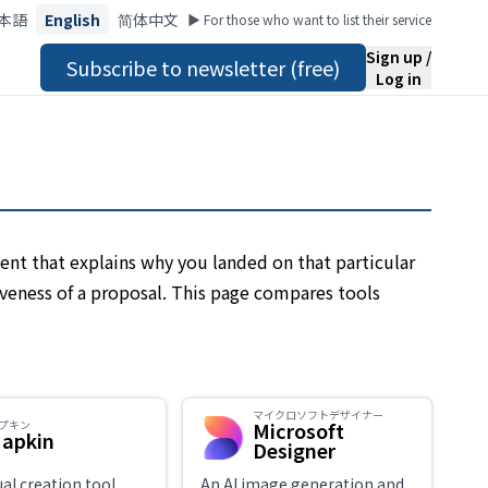
本語
English
简体中文
▶︎ For those who want to list their service
Sign up /
Subscribe to newsletter (free)
Log in
ent that explains why you landed on that particular
siveness of a proposal. This page compares tools
マイクロソフトデザイナー
プキン
Microsoft
apkin
Designer
ual creation tool
An AI image generation and