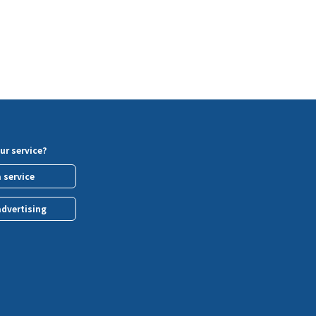
ur service?
a service
advertising