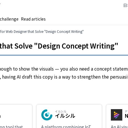
e
日
 challenge
Read articles
s for Web Designer that Solve "Design Concept Writing"
 that Solve "Design Concept Writing"
 enough to show the visuals — you also need a concept statem
, having AI draft this copy is a way to strengthen the persua
イルシル
ナ
a
イルシル
N
on tool that
A platform combining IoT
An AI vis