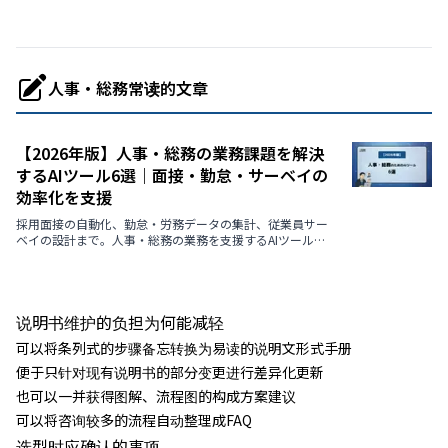
人事・総務常读的文章
【2026年版】人事・総務の業務課題を解決
するAIツール6選｜面接・勤怠・サーベイの
効率化を支援
採用面接の自動化、勤怠・労務データの集計、従業員サー
ベイの設計まで。人事・総務の業務を支援するAIツールを
ユースケース別に紹介。
说明书维护的负担为何能减轻
可以将条列式的步骤备忘转换为易读的说明文形式手册
便于只针对现有说明书的部分变更进行差异化更新
也可以一并获得图解、流程图的构成方案建议
可以将咨询较多的流程自动整理成FAQ
选型时应确认的事项