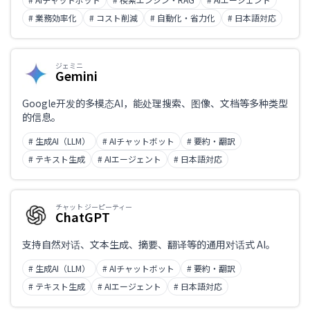
PDF、Word 来作答的 AI 智能体、在提交前就展示答案的咨询
表单，以及对积累的咨询数据（VoC）进行分析并提出文章改
# 業務効率化
# コスト削減
# 自動化・省力化
# 日本語対応
进建议的能力，均整合在同一平台。截至 2026 年 1 月已导入
900 个以上站点，公布咨询量削减实绩 70%、续约率 99%。
费用为初期费用与月度费用的打包方案，金额为单独报价。
ジェミニ
Gemini
Google开发的多模态AI，能处理搜索、图像、文档等多种类型
的信息。
# 生成AI（LLM）
# AIチャットボット
# 要約・翻訳
# テキスト生成
# AIエージェント
# 日本語対応
チャット ジーピーティー
ChatGPT
支持自然对话、文本生成、摘要、翻译等的通用对话式 AI。
# 生成AI（LLM）
# AIチャットボット
# 要約・翻訳
# テキスト生成
# AIエージェント
# 日本語対応