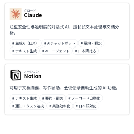
クロード
Claude
注重安全性与透明度的对话式 AI，擅长长文本处理与文档分
析。
# 生成AI（LLM）
# AIチャットボット
# 要約・翻訳
# テキスト生成
# AIエージェント
# 日本語対応
ノーション
Notion
可用于文档摘要、写作辅助、会议记录自动生成的 AI 功能。
# テキスト生成
# 要約・翻訳
# ノーコード自動化
# 通知・タスク連携
# 業務効率化
# 日本語対応