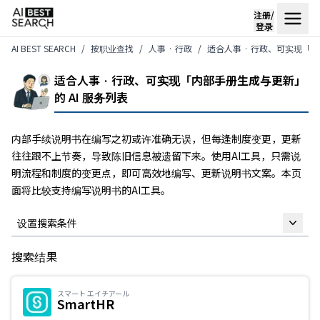
注册/
登录
AI BEST SEARCH
按职业查找
人事 · 行政
适合人事 · 行政、可实现「内
适合人事 · 行政、可实现「内部手册生成与更新」
的 AI 服务列表
内部手续说明书在编写之初或许准确无误，但每逢制度变更，更新
往往跟不上节奏，导致陈旧信息被遗留下来。使用AI工具，只需说
明流程和制度的变更点，即可高效地编写、更新说明书文案。本页
面将比较支持编写说明书的AI工具。
设置搜索条件
搜索结果
自由关键词
スマート エイチアール
SmartHR