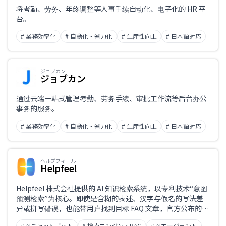
仅限支持日语
将考勤、劳务、年终调整等人事手续自动化、电子化的 HR 平
台。
业务课题
# 業務効率化
# 自動化・省力化
# 生産性向上
# 日本語対応
ジョブカン
ジョブカン
职业
通过云端一站式管理考勤、劳务手续、审批工作流等后台办公
事务的服务。
# 業務効率化
# 自動化・省力化
# 生産性向上
# 日本語対応
ヘルプフィール
Helpfeel
Helpfeel 株式会社提供的 AI 知识检索系统，以专利技术“意图
预测检索”为核心。即使是含糊的表述、汉字与假名的写法差
异或拼写错误，也能带用户找到目标 FAQ 文章，官方公布的检
索命中率为 98%。除检索型 FAQ 外，还提供可横向检索内部
# AIチャットボット
# 検索エンジン・RAG
# AIエージェント