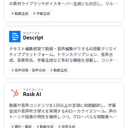
の素材ライブラリやボイスオーバー生成にも対応し、マルチ
プレイヤー編集機能も備える。
# 動画生成
# 字幕生成
デスクリプト
Descript
テキスト編集感覚で動画・音声編集ができるAI搭載クリエイ
ティブプラットフォーム。トランスクリプション、音声合
成、背景除去、字幕生成など多彩な機能を搭載し、コンテン
ツ制作を高速化。
# 音声認識・音声合成
# 動画生成
ラスク エーアイ
Rask AI
動画や音声コンテンツを130以上の言語に自動翻訳し、字幕
追加や音声吹き替えを実現するAIローカライズツール。声の
トーンや話者の特性を維持しつつ、グローバルな視聴者への
リーチを可能にします。
# 要約・翻訳
# 動画生成
# 音声生成