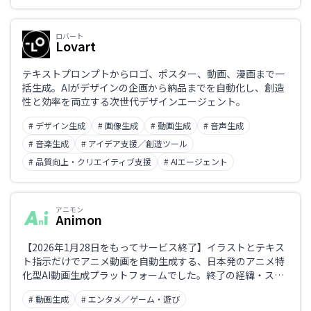
ロバート
Lovart
テキストプロンプトからロゴ、ポスター、動画、漫画まで一
括生成。AIがデザインの企画から納品までを自動化し、創造
性と効率を両立する次世代デザインエージェント。
# デザイン生成
# 画像生成
# 動画生成
# 音声生成
# 音楽生成
# アイデア支援／創造ツール
# 品質向上・クリエイティブ支援
# AIエージェント
アニモン
Animon
【2026年1月28日をもってサービス終了】イラストとテキス
ト指示だけでアニメ動画を自動生成する、日本発のアニメ特
化型AI動画生成プラットフォームでした。終了の経緯・スケ
ジュール・返金対応と、現在使える代替サービスをまとめて
# 動画生成
# エンタメ／ゲーム・遊び
います。