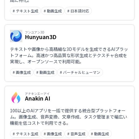
成に特化。
# テキスト生成
# 動画生成
# 日本語対応
フンユアン3D
Hunyuan3D
テキストや画像から高精細な3Dモデルを生成できるAIプラッ
トフォーム。高速かつ高品質な形状生成とテクスチャ合成を
実現し、オープンソースで利用可能。
# 画像生成
# 動画生成
# バーチャルヒューマン
アナキンエーアイ
Anakin AI
100以上のAIアプリを一括で提供する統合型プラットフォー
ム。画像生成、音声変換、文章作成、タスク管理まで幅広い
機能を低コストで利用できる。
# テキスト生成
# 画像生成
# 音声生成
# 動画生成