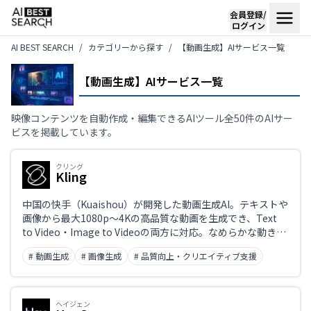
会員登録/
ログイン
AI BEST SEARCH
カテゴリーから探す
【動画生成】AIサービス一覧
【動画生成】AIサービス一覧
映像コンテンツを自動作成・編集できるAIツール全50件のAIサー
ビスを掲載しています。
クリング
Kling
中国の快手（Kuaishou）が開発した動画生成AI。テキストや
画像から最大1080p〜4Kの高品質な動画を生成でき、Text
to Video・Image to Videoの両方に対応。なめらかな動きと
高い表現力で、Sora・Veoと並ぶ主要モデルとして知られ
# 動画生成
# 画像生成
# 品質向上・クリエイティブ支援
る。有料プランで商用利用も可能。
ヘイジェン