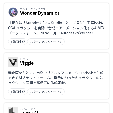
ワンダーダイナミクス
Wonder Dynamics
【現在は「Autodesk Flow Studio」として提供】実写映像に
CGキャラクターを自動で合成・アニメーション化するAI VFX
プラットフォーム。2024年5月にAutodeskがWonder
Dynamics社を買収し、製品名は「Wonder Studio」から
# 動画生成
# バーチャルヒューマン
「Autodesk Flow Studio」へ変更されました。2025年8月か
らは無料枠を含む新しいサブスクリプション体系で提供され
ています。
ビグル
Viggle
静止画をもとに、自然でリアルなアニメーション映像を生成
できるAIプラットフォーム。指示に沿ったキャラクターの動
きやシーン展開を高精度に作成可能。
# 動画生成
# バーチャルヒューマン
ルマエーアイ
Luma AI