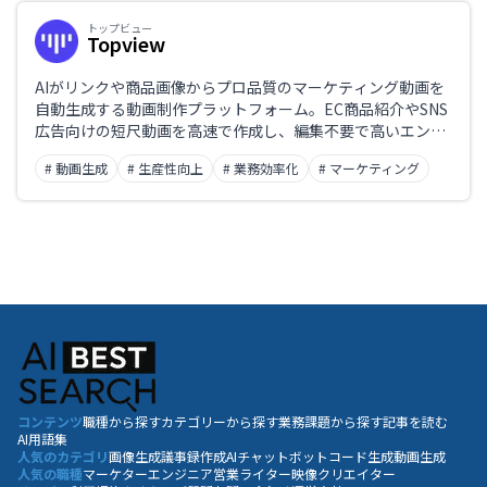
トップビュー
Topview
AIがリンクや商品画像からプロ品質のマーケティング動画を
自動生成する動画制作プラットフォーム。EC商品紹介やSNS
広告向けの短尺動画を高速で作成し、編集不要で高いエンゲ
ージメントを実現します。
# 動画生成
# 生産性向上
# 業務効率化
# マーケティング
コンテンツ
職種から探す
カテゴリーから探す
業務課題から探す
記事を読む
AI用語集
人気のカテゴリ
画像生成
議事録作成
AIチャットボット
コード生成
動画生成
人気の職種
マーケター
エンジニア
営業
ライター
映像クリエイター