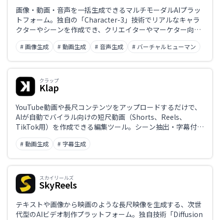
画像・動画・音声を一括生成できるマルチモーダルAIプラッ
トフォーム。独自の「Character-3」技術でリアルなキャラ
クターやシーンを作成でき、クリエイターやマーケター向け
に高度なコンテンツ制作を支援。
# 画像生成
# 動画生成
# 音声生成
# バーチャルヒューマン
クラップ
Klap
YouTube動画や長尺コンテンツをアップロードするだけで、
AIが自動でバイラル向けの短尺動画（Shorts、Reels、
TikTok用）を作成できる編集ツール。シーン抽出・字幕付与
も自動化。
# 動画生成
# 字幕生成
スカイリールズ
SkyReels
テキストや画像から映画のような長尺映像を生成する、次世
代型のAIビデオ制作プラットフォーム。独自技術「Diffusion