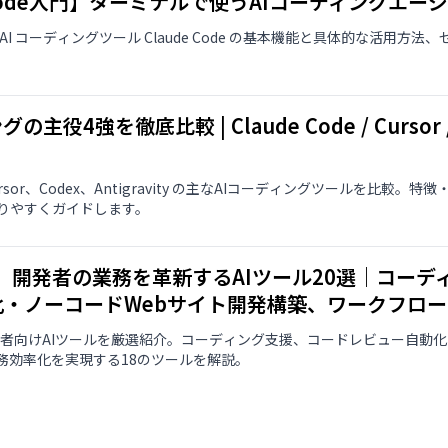
e Code入門】ターミナルで使うAIコーディングエ
AI コーディングツール Claude Code の基本機能と具体的な活用方
。
主役4強を徹底比較 | Claude Code / Cursor / Co
e、Cursor、Codex、Antigravity の主なAIコーディングツールを比
りやすくガイドします。
版】開発者の業務を革新するAIツール20選｜コー
化・ノーコードWebサイト開発構築、ワークフロ
開発者向けAIツールを厳選紹介。コーディング支援、コードレビュー自動
務効率化を実現する18のツールを解説。