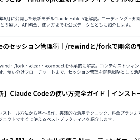
2026年6月に公開した最新モデルClaude Fable 5を解説。コーディン
s 5との違い、API料金、使い方までを公式データとともに紹介します。
Codeのセッション管理術｜/rewindと/forkで
の/rewind・/fork・/clear・/compactを体系的に解説。コンテキ
オ、使い分けフローチャートまで、セッション管理を開発戦略として活
最新】Claude Codeの使い方完全ガイド｜イン
deのインストール方法から基本操作、実践的な活用テクニック、料金プラン
ジェクトですぐに使えるベストプラクティスを紹介します。