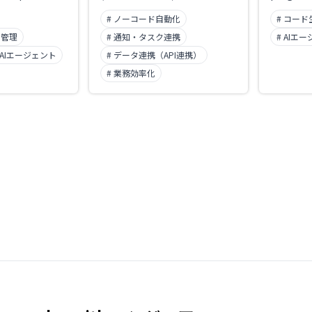
s to
interprets requirements and
with cod
# ノーコード自動化
# コード
ernal API
builds, runs, and deploys full-
sharing,
and workflow
stack applications — front
entirely 
・管理
# 通知・タスク連携
# AIエ
end and back end — from
Includes 
 AIエージェント
# データ連携（API連携）
scratch. Type an instruction
generati
# 業務効率化
and a working web app
debuggin
prototype appears instantly.
program
Built on StackBlitz's
producti
WebContainer technology.
Replit Ag
and depl
from plai