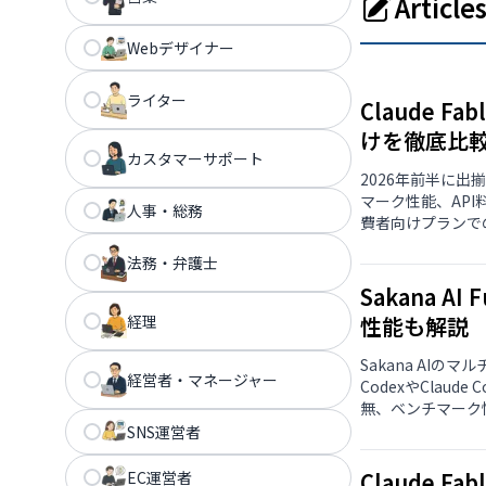
Articl
Webデザイナー
ライター
Claude F
けを徹底比較
カスタマーサポート
2026年前半に出揃っ
マーク性能、API料金
人事・総務
費者向けプランで
法務・弁護士
Sakana 
経理
性能も解説
Sakana AIのマ
経営者・マネージャー
CodexやClaud
無、ベンチマーク
SNS運営者
EC運営者
Claude 