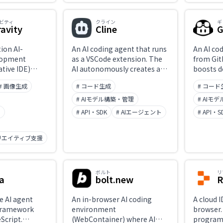
re specs, and
parallel,
mode (BG) for
code in 
its.
environ
ビティ
クライン
ギ
ravity
Cline
G
ion AI-
An AI coding agent that runs
An AI co
lopment
as a VSCode extension. The
from Git
ative IDE)
AI autonomously creates and
boosts d
ogle in 2025.
edits files, executes
productiv
# 画像生成
# コード生成
# コード
aditional
commands, browses the
n tools, it
web, and solves complex
# AIモデル構築・管理
# AIモ
-first'
tasks step by step. An open-
ト
# API・SDK
# AIエージェント
# API・S
e AI
source agent where users
plans,
choose their LLM (Claude,
validates —
リエイティブ支援
GPT, Gemini, etc.), enabling
ol of the
project-wide changes
environment
without leaving the editor.
ailable as a
ボルト
リ
a
bolt.new
R
iew, it
ration with
dels including
e AI agent
An in-browser AI coding
A cloud I
framework
environment
browser.
Script.
(WebContainer) where AI
program