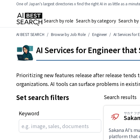
One of Japan's largest directories x find the right AI in as little as a minut
Search by role
Search by category
Search by
AI BEST SEARCH
Browse by Job Role
Engineer
AI Services for
AI Services for Engineer tha
Prioritizing new features release after release tends
organizations. AI tools can surface problems in exist
Set search filters
Search results
Keyword
サカナ フグ
Sakan
Sakana AI's mu
platform that 