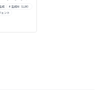
e execution,
生成
# 生成AI（LLM）
 and publishing
in the browser.
ージェント
Replit AI for code
on, explanation, and
g. Scales from
ming beginners to
on deployment. The
ent can also build
oy applications
n-text instructions.