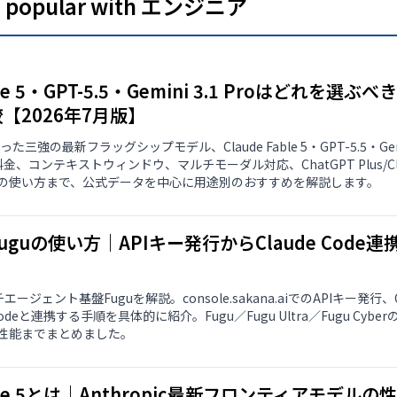
es popular with エンジニア
able 5・GPT-5.5・Gemini 3.1 Proはどれ
【2026年7月版】
た三強の最新フラッグシップモデル、Claude Fable 5・GPT-5.5・Gem
、コンテキストウィンドウ、マルチモーダル対応、ChatGPT Plus/Claude 
の使い方まで、公式データを中心に用途別のおすすめを解説します。
AI Fuguの使い方｜APIキー発行からClaude Co
ルチエージェント基盤Fuguを解説。console.sakana.aiでのAPIキー発行
e Codeと連携する手順を具体的に紹介。Fugu／Fugu Ultra／Fugu C
性能までまとめました。
Fable 5とは｜Anthropic最新フロンティアモデ